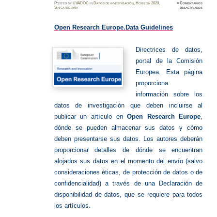
Posted
by
UVADOC
in
Datos de investigación
,
Horizon 2020
,
≈
Comentarios
en
Sin categoría
desactivados
Open
Researc
Europe.
Data
Open Research Europe.
Data Guidelines
Guidelin
Directrices de datos
,
portal de la Comisión
Europea.
Esta página
proporciona
información sobre los
datos de investigación que deben incluirse al
publicar un artículo en
Open Research Europe
,
dónde se pueden almacenar sus datos y cómo
deben presentarse sus datos.
Los autores deberán
proporcionar detalles de dónde se encuentran
alojados sus datos en el momento del envío (salvo
consideraciones éticas, de protección de datos o de
confidencialidad) a través de una Declaración de
disponibilidad de datos, que se requiere para todos
los artículos.