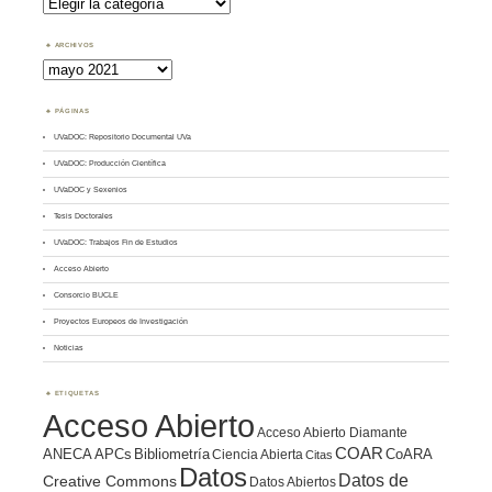
por
Tema
ARCHIVOS
Archivos
PÁGINAS
UVaDOC: Repositorio Documental UVa
UVaDOC: Producción Científica
UVaDOC y Sexenios
Tesis Doctorales
UVaDOC: Trabajos Fin de Estudios
Acceso Abierto
Consorcio BUCLE
Proyectos Europeos de Investigación
Noticias
ETIQUETAS
Acceso Abierto
Acceso Abierto Diamante
COAR
ANECA
APCs
Bibliometría
CoARA
Ciencia Abierta
Citas
Datos
Datos de
Creative Commons
Datos Abiertos