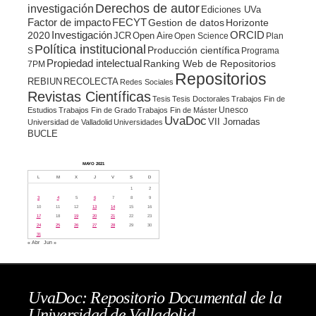
Derechos de autor
investigación
Ediciones UVa
Factor de impacto
FECYT
Gestion de datos
Horizonte
ORCID
2020
Investigación
JCR
Open Aire
Open Science
Plan
Política institucional
Producción científica
S
Programa
Propiedad intelectual
Ranking Web de Repositorios
7PM
Repositorios
REBIUN
RECOLECTA
Redes Sociales
Revistas Científicas
Tesis
Tesis Doctorales
Trabajos Fin de
Unesco
Estudios
Trabajos Fin de Grado
Trabajos Fin de Máster
UvaDoc
VII Jornadas
Universidad de Valladolid
Universidades
BUCLE
MAYO 2021
L
M
X
J
V
S
D
1
2
3
4
5
6
7
8
9
10
11
12
13
14
15
16
17
18
19
20
21
22
23
24
25
26
27
28
29
30
31
« Abr
Jun »
UvaDoc: Repositorio Documental de la
Universidad de Valladolid