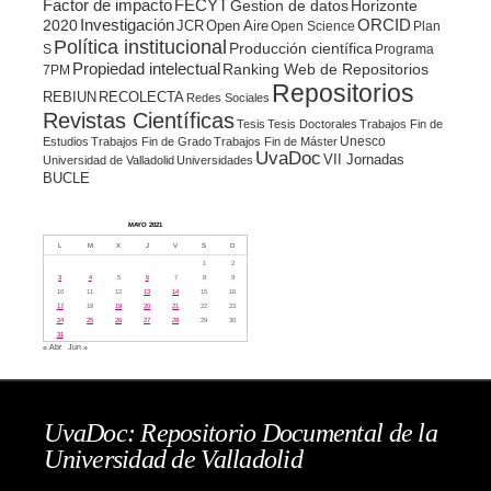
Factor de impacto
FECYT
Gestion de datos
Horizonte
ORCID
2020
Investigación
JCR
Open Aire
Open Science
Plan
Política institucional
Producción científica
S
Programa
Propiedad intelectual
Ranking Web de Repositorios
7PM
Repositorios
REBIUN
RECOLECTA
Redes Sociales
Revistas Científicas
Tesis
Tesis Doctorales
Trabajos Fin de
Unesco
Estudios
Trabajos Fin de Grado
Trabajos Fin de Máster
UvaDoc
VII Jornadas
Universidad de Valladolid
Universidades
BUCLE
MAYO 2021
L
M
X
J
V
S
D
1
2
3
4
5
6
7
8
9
10
11
12
13
14
15
16
17
18
19
20
21
22
23
24
25
26
27
28
29
30
31
« Abr
Jun »
UvaDoc: Repositorio Documental de la
Universidad de Valladolid