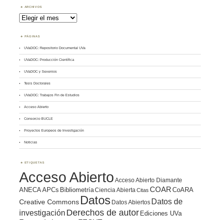
ARCHIVOS
Archivos
PÁGINAS
UVaDOC: Repositorio Documental UVa
UVaDOC: Producción Científica
UVaDOC y Sexenios
Tesis Doctorales
UVaDOC: Trabajos Fin de Estudios
Acceso Abierto
Consorcio BUCLE
Proyectos Europeos de Investigación
Noticias
ETIQUETAS
Acceso Abierto
Acceso Abierto Diamante
COAR
ANECA
APCs
Bibliometría
CoARA
Ciencia Abierta
Citas
Datos
Datos de
Creative Commons
Datos Abiertos
Derechos de autor
investigación
Ediciones UVa