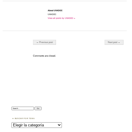
About UVADOC
UVADOC
View all posts by UVADOC »
Post navigation
← Previous post
Next post →
Comments are closed.
Search:
BUSCAR POR TEMA
Buscar
por
Tema