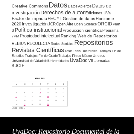
Datos
Datos de
Creative Commons
Datos Abiertos
Derechos de autor
investigación
Ediciones UVa
Factor de impacto
FECYT
Gestion de datos
Horizonte
ORCID
2020
Investigación
JCR
Open Aire
Open Science
Plan
Política institucional
Producción científica
S
Programa
Propiedad intelectual
Ranking Web de Repositorios
7PM
Repositorios
REBIUN
RECOLECTA
Redes Sociales
Revistas Científicas
Tesis
Tesis Doctorales
Trabajos Fin de
Unesco
Estudios
Trabajos Fin de Grado
Trabajos Fin de Máster
UvaDoc
VII Jornadas
Universidad de Valladolid
Universidades
BUCLE
ABRIL 2021
L
M
X
J
V
S
D
1
2
3
4
5
6
7
8
9
10
11
12
13
14
15
16
17
18
19
20
21
22
23
24
25
26
27
28
29
30
« Mar
May »
UvaDoc: Repositorio Documental de la