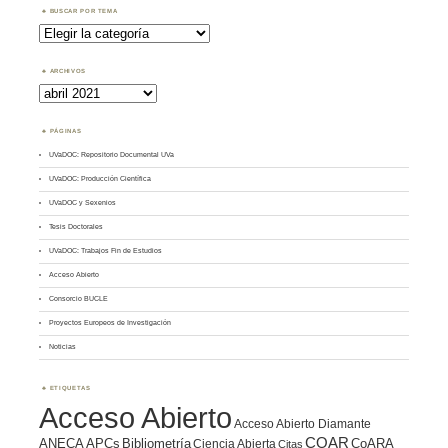
BUSCAR POR TEMA
Buscar
por
Tema
ARCHIVOS
Archivos
PÁGINAS
UVaDOC: Repositorio Documental UVa
UVaDOC: Producción Científica
UVaDOC y Sexenios
Tesis Doctorales
UVaDOC: Trabajos Fin de Estudios
Acceso Abierto
Consorcio BUCLE
Proyectos Europeos de Investigación
Noticias
ETIQUETAS
Acceso Abierto
Acceso Abierto Diamante
COAR
ANECA
APCs
Bibliometría
CoARA
Ciencia Abierta
Citas