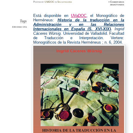
Posted
by
UVADOC
in
Sin categoría
≈
Comentarios
en
desactivados
Vertere
Monogr
Hermēne
Está disponible en
UVaDOC
, el Monográfico de
Hermēneus:
Historia de la traducción en la
Tags
Administración y en las Relaciones
Ediciones UVa
Internacionales en España (S. XVI-XIX)
.
Ingrid
Cáceres Würsig
. Universidad de Valladolid. Facultad
de Traducción e Interpretación. Vertere:
Monográficos de la Revista Hermēneus ; n. 6, 2004.