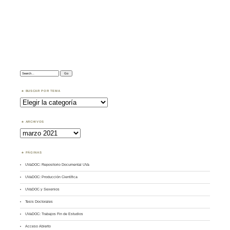
Search:
BUSCAR POR TEMA
Buscar
por
Tema
ARCHIVOS
Archivos
PÁGINAS
UVaDOC: Repositorio Documental UVa
UVaDOC: Producción Científica
UVaDOC y Sexenios
Tesis Doctorales
UVaDOC: Trabajos Fin de Estudios
Acceso Abierto