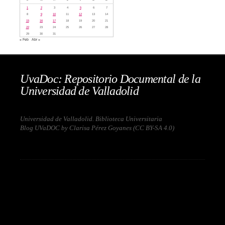
1
2
3
4
5
6
7
8
9
10
11
12
13
14
15
16
17
18
19
20
21
22
23
24
25
26
27
28
29
30
31
« Feb
Abr »
UvaDoc: Repositorio Documental de la
Universidad de Valladolid
Universidad de Valladolid. Biblioteca Universitaria
Blog UVaDOC by Clarisa Pérez Goyanes (
CC BY-SA 4.0
)