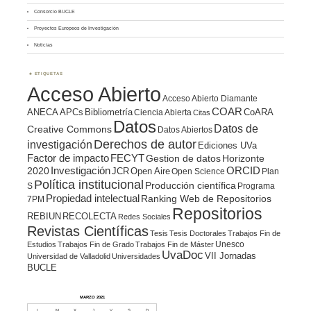
Consorcio BUCLE
Proyectos Europeos de Investigación
Noticias
ETIQUETAS
Acceso Abierto
Acceso Abierto Diamante
COAR
ANECA
APCs
Bibliometría
CoARA
Ciencia Abierta
Citas
Datos
Datos de
Creative Commons
Datos Abiertos
Derechos de autor
investigación
Ediciones UVa
Factor de impacto
FECYT
Gestion de datos
Horizonte
ORCID
2020
Investigación
JCR
Open Aire
Open Science
Plan
Política institucional
Producción científica
S
Programa
Propiedad intelectual
Ranking Web de Repositorios
7PM
Repositorios
REBIUN
RECOLECTA
Redes Sociales
Revistas Científicas
Tesis
Tesis Doctorales
Trabajos Fin de
Unesco
Estudios
Trabajos Fin de Grado
Trabajos Fin de Máster
UvaDoc
VII Jornadas
Universidad de Valladolid
Universidades
BUCLE
MARZO 2021
L
M
X
J
V
S
D