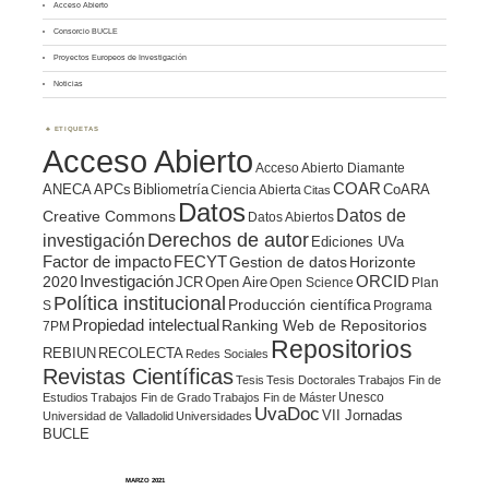
Acceso Abierto
Consorcio BUCLE
Proyectos Europeos de Investigación
Noticias
ETIQUETAS
Acceso Abierto
Acceso Abierto Diamante
COAR
ANECA
APCs
Bibliometría
CoARA
Ciencia Abierta
Citas
Datos
Datos de
Creative Commons
Datos Abiertos
Derechos de autor
investigación
Ediciones UVa
Factor de impacto
FECYT
Gestion de datos
Horizonte
ORCID
2020
Investigación
JCR
Open Aire
Open Science
Plan
Política institucional
Producción científica
S
Programa
Propiedad intelectual
Ranking Web de Repositorios
7PM
Repositorios
REBIUN
RECOLECTA
Redes Sociales
Revistas Científicas
Tesis
Tesis Doctorales
Trabajos Fin de
Unesco
Estudios
Trabajos Fin de Grado
Trabajos Fin de Máster
UvaDoc
VII Jornadas
Universidad de Valladolid
Universidades
BUCLE
MARZO 2021