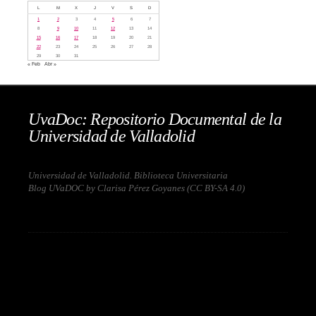
L
M
X
J
V
S
D
1
2
3
4
5
6
7
8
9
10
11
12
13
14
15
16
17
18
19
20
21
22
23
24
25
26
27
28
29
30
31
« Feb
Abr »
UvaDoc: Repositorio Documental de la
Universidad de Valladolid
Universidad de Valladolid. Biblioteca Universitaria
Blog UVaDOC by Clarisa Pérez Goyanes (
CC BY-SA 4.0
)