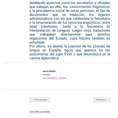
detallando aspectos como los secretarios y oficiales
que trabajan en ella, los conocimientos lingüísticos
y la procedencia social de estas personas, el tipo de
documentos que se traducían, los órganos
administrativos con los que colaboraba la Secretaría
y la renumeración de los servicios lingüísticos, entre
otras cuestiones. Junto a la Secretaría de
Interpretación de Lenguas surgen otros traductores
que trabajaban directamente para distintos
organismos del Estado, cuya historia también es
estudiada.
Por último, se aborda la cuestión de los jóvenes de
lengua en España, figura que aparece en las
postrimerías del siglo XVIII y que desemboca en la
carrera diplomática.
About UVADOC
UVADOC
View all posts by UVADOC »
Post navigation
← Previous post
Next post →
Comments are closed.