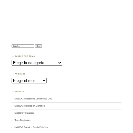
Search:
BUSCAR POR TEMA
Buscar
por
Tema
ARCHIVOS
Archivos
PÁGINAS
UVaDOC: Repositorio Documental UVa
UVaDOC: Producción Científica
UVaDOC y Sexenios
Tesis Doctorales
UVaDOC: Trabajos Fin de Estudios