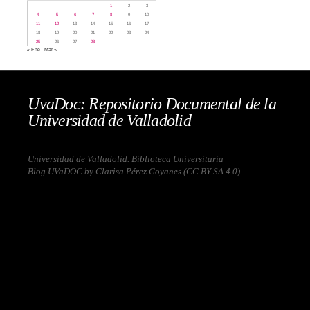
1
2
3
4
5
6
7
8
9
10
11
12
13
14
15
16
17
18
19
20
21
22
23
24
25
26
27
28
« Ene
Mar »
UvaDoc: Repositorio Documental de la
Universidad de Valladolid
Universidad de Valladolid. Biblioteca Universitaria
Blog UVaDOC by Clarisa Pérez Goyanes (
CC BY-SA 4.0
)