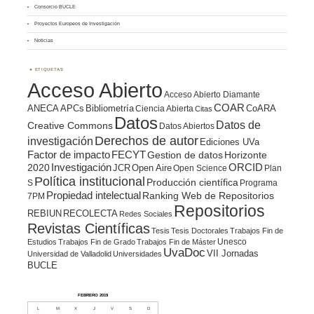
Consorcio BUCLE
Proyectos Europeos de Investigación
Noticias
ETIQUETAS
Acceso Abierto
Acceso Abierto Diamante
COAR
ANECA
APCs
Bibliometría
CoARA
Ciencia Abierta
Citas
Datos
Datos de
Creative Commons
Datos Abiertos
Derechos de autor
investigación
Ediciones UVa
Factor de impacto
FECYT
Gestion de datos
Horizonte
ORCID
2020
Investigación
JCR
Open Aire
Open Science
Plan
Política institucional
Producción científica
S
Programa
Propiedad intelectual
Ranking Web de Repositorios
7PM
Repositorios
REBIUN
RECOLECTA
Redes Sociales
Revistas Científicas
Tesis
Tesis Doctorales
Trabajos Fin de
Unesco
Estudios
Trabajos Fin de Grado
Trabajos Fin de Máster
UvaDoc
VII Jornadas
Universidad de Valladolid
Universidades
BUCLE
FEBRERO 2019
L
M
X
J
V
S
D