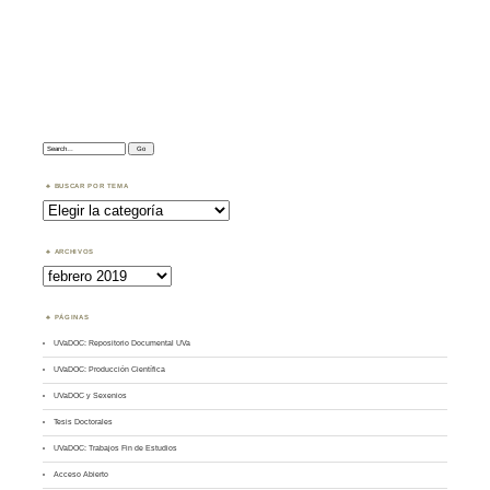
Search:
BUSCAR POR TEMA
Buscar
por
Tema
ARCHIVOS
Archivos
PÁGINAS
UVaDOC: Repositorio Documental UVa
UVaDOC: Producción Científica
UVaDOC y Sexenios
Tesis Doctorales
UVaDOC: Trabajos Fin de Estudios
Acceso Abierto