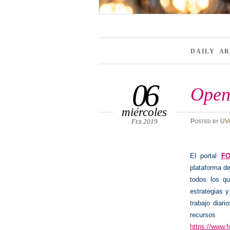
DAILY A
06
Open
miércoles
Feb 2019
Posted
by
UV
El portal
F
plataforma de
todos los q
estrategias y
trabajo diario
recurso
https://www.