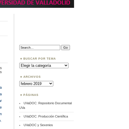
Search:
BUSCAR POR TEMA
Buscar
por
s
Tema
en
s
Open
ARCHIVOS
Science
Archivos
a
 a
PÁGINAS
r
UVaDOC: Repositorio Documental
de
UVa
n
UVaDOC: Producción Científica
.
UVaDOC y Sexenios