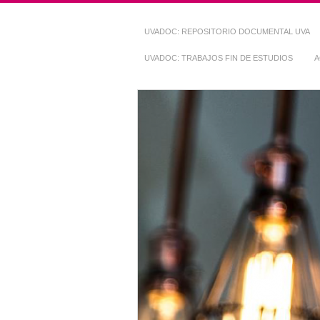
UVADOC: REPOSITORIO DOCUMENTAL UVA
UVADOC: TRABAJOS FIN DE ESTUDIOS
A
Repositorio Do
~ UVaDOC