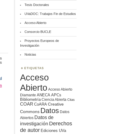
Tesis Doctorales
UVaDOC: Trabajos Fin de Estudios
Acceso Abierto
Consorcio BUCLE
Proyectos Europeos de
Investigación
Noticias
s
en
s
Informes
ETIQUETAS
profesionales
Acceso
d
Abierto
ín
Acceso Abierto
ANECA
APCs
Diamante
Bibliometría
Ciencia Abierta
Citas
COAR
Creative
CoARA
Datos
Commons
Datos
Datos de
Abiertos
Derechos
investigación
de autor
Ediciones UVa