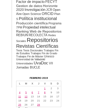
Factor de impacto
FECYT
Gestion de datos
Horizonte
2020
Investigación
JCR
Open
ORCID
Aire
Open Science
Plan
Política institucional
S
Producción científica
Programa
Propiedad intelectual
7PM
Ranking Web de Repositorios
REBIUN
RECOLECTA
Redes
Repositorios
Sociales
Revistas Científicas
Tesis
Tesis Doctorales
Trabajos Fin
de Estudios
Trabajos Fin de Grado
Unesco
Trabajos Fin de Máster
Universidad de Valladolid
UvaDoc
VII
Universidades
Jornadas BUCLE
FEBRERO 2019
L
M
X
J
V
S
D
1
2
3
4
5
6
7
8
9
10
11
12
13
14
15
16
17
18
19
20
21
22
23
24
25
26
27
28