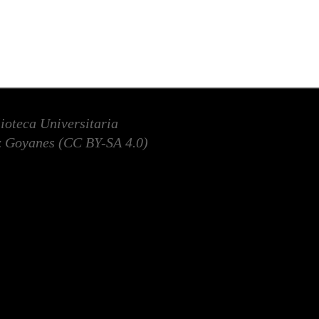
lioteca Universitaria
 Goyanes (
CC BY-SA 4.0
)