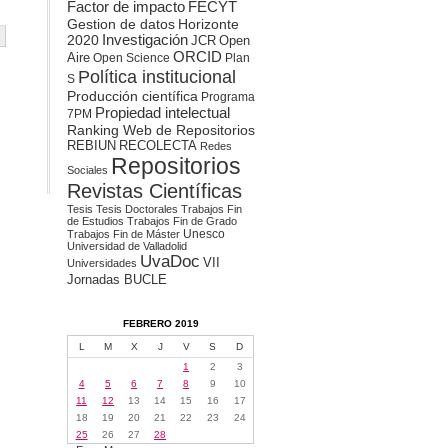
Factor de impacto
FECYT
Gestion de datos
Horizonte
2020
Investigación
JCR
Open
ORCID
Aire
Open Science
Plan
Política institucional
S
Producción científica
Programa
Propiedad intelectual
7PM
Ranking Web de Repositorios
REBIUN
RECOLECTA
Redes
Repositorios
Sociales
Revistas Científicas
Tesis
Tesis Doctorales
Trabajos Fin
de Estudios
Trabajos Fin de Grado
Unesco
Trabajos Fin de Máster
Universidad de Valladolid
UvaDoc
VII
Universidades
Jornadas BUCLE
FEBRERO 2019
L
M
X
J
V
S
D
1
2
3
4
5
6
7
8
9
10
11
12
13
14
15
16
17
18
19
20
21
22
23
24
25
26
27
28