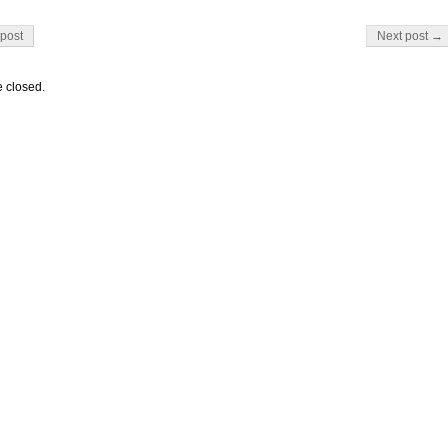
on
post
Next post →
 closed.