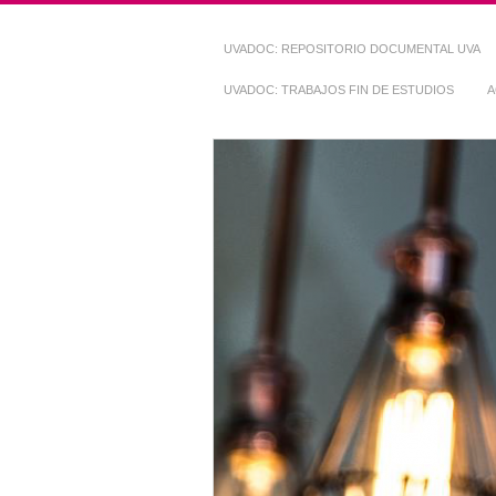
UVADOC: REPOSITORIO DOCUMENTAL UVA
UVADOC: TRABAJOS FIN DE ESTUDIOS
A
Repositorio Do
~ UVaDOC