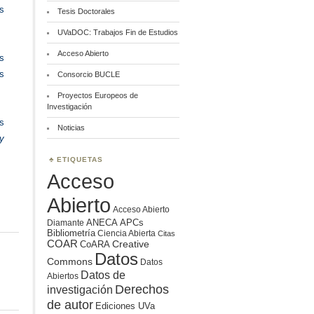
os
Tesis Doctorales
UVaDOC: Trabajos Fin de Estudios
Acceso Abierto
s
os
Consorcio BUCLE
Proyectos Europeos de
Investigación
os
Noticias
y
ETIQUETAS
Acceso
Abierto
Acceso Abierto
ANECA
APCs
Diamante
Bibliometría
Ciencia Abierta
Citas
COAR
Creative
CoARA
Datos
Commons
Datos
Datos de
Abiertos
Derechos
investigación
de autor
Ediciones UVa