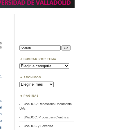
s
en
Search:
s
Comunicación
académica
BUSCAR POR TEMA
Buscar
por
Tema
,
ARCHIVOS
Archivos
PÁGINAS
os
UVaDOC: Repositorio Documental
l
UVa
s
UVaDOC: Producción Científica
e
UVaDOC y Sexenios
s