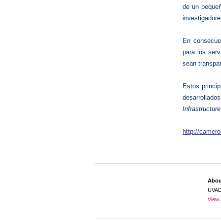
de un pequeñ
investigadore
En consecuen
para los serv
sean transpar
Estos princip
desarrollad
Infrastructur
http://camero
Abo
UVA
View 