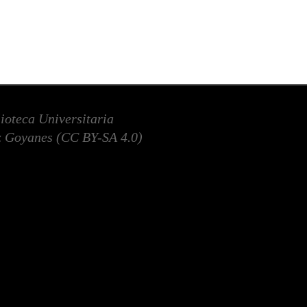
lioteca Universitaria
 Goyanes (
CC BY-SA 4.0
)