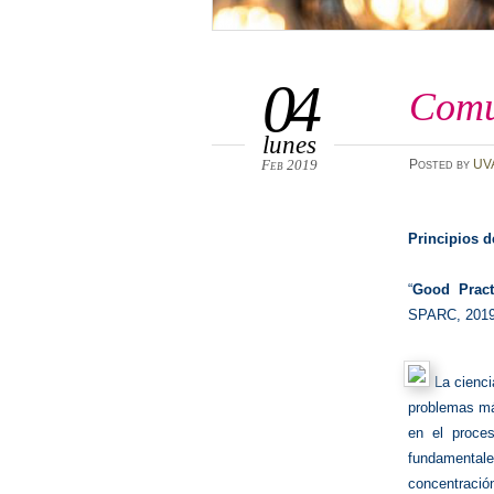
04
Comu
lunes
Feb 2019
Posted
by
UV
Principios 
“
Good Pract
SPARC, 201
La cienci
problemas má
en el proces
fundamentale
concentració