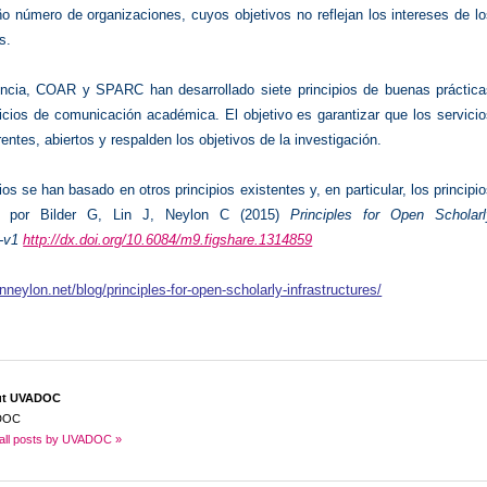
o número de organizaciones, cuyos objetivos no reflejan los intereses de l
s.
cia, COAR y SPARC han desarrollado siete principios de buenas práctica
icios de comunicación académica. El objetivo es garantizar que los servici
entes, abiertos y respalden los objetivos de la investigación.
ios se han basado en otros principios existentes y, en particular, los principi
os por Bilder G, Lin J, Neylon C (2015)
Principles for Open Scholarl
e-v1
http://dx.doi.org/10.6084/m9.figshare.1314859
nneylon.net/blog/principles-for-open-scholarly-infrastructures/
ut UVADOC
DOC
all posts by UVADOC »