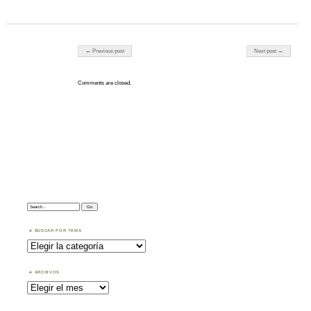
Post navigation
← Previous post
Next post →
Comments are closed.
Search:
BUSCAR POR TEMA
Buscar
por
Tema
ARCHIVOS
Archivos