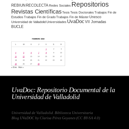
Repositorios
REBIUN
RECOLECTA
Redes Sociales
Revistas Científicas
Tesis
Tesis Doctorales
Trabajos Fin de
Unesco
Estudios
Trabajos Fin de Grado
Trabajos Fin de Máster
UvaDoc
VII Jornadas
Universidad de Valladolid
Universidades
BUCLE
FEBRERO 2019
L
M
X
J
V
S
D
1
2
3
4
5
6
7
8
9
10
11
12
13
14
15
16
17
18
19
20
21
22
23
24
25
26
27
28
« Ene
Mar »
UvaDoc: Repositorio Documental de la
Universidad de Valladolid
Universidad de Valladolid. Biblioteca Universitaria
Blog UVaDOC by Clarisa Pérez Goyanes (
CC BY-SA 4.0
)