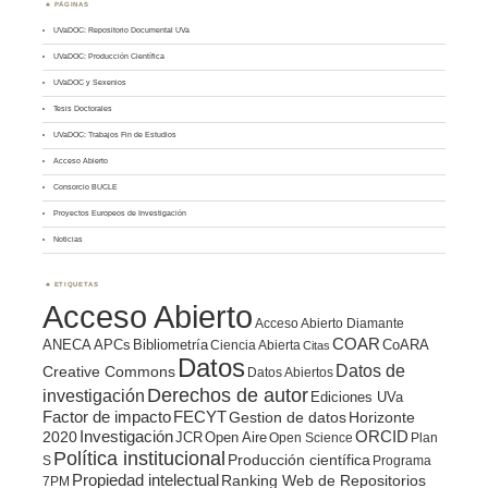
PÁGINAS
UVaDOC: Repositorio Documental UVa
UVaDOC: Producción Científica
UVaDOC y Sexenios
Tesis Doctorales
UVaDOC: Trabajos Fin de Estudios
Acceso Abierto
Consorcio BUCLE
Proyectos Europeos de Investigación
Noticias
ETIQUETAS
Acceso Abierto
Acceso Abierto Diamante
COAR
ANECA
APCs
Bibliometría
CoARA
Ciencia Abierta
Citas
Datos
Datos de
Creative Commons
Datos Abiertos
Derechos de autor
investigación
Ediciones UVa
Factor de impacto
FECYT
Gestion de datos
Horizonte
ORCID
2020
Investigación
JCR
Open Aire
Open Science
Plan
Política institucional
Producción científica
S
Programa
Propiedad intelectual
Ranking Web de Repositorios
7PM