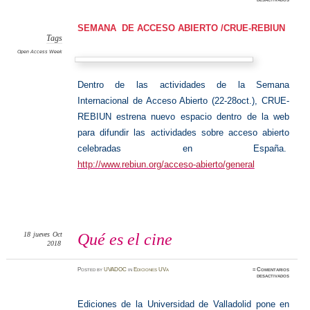
Acceso
abierto.
CRUE-
REBIU
SEMANA DE ACCESO ABIERTO /CRUE-REBIUN
Tags
Open Access Week
Dentro de las actividades de la Semana
Internacional de Acceso Abierto (22-28oct.), CRUE-
REBIUN estrena nuevo espacio dentro de la web
para difundir las actividades sobre acceso abierto
celebradas en España.
http://www.rebiun.org/acceso-abierto/general
18
jueves
Oct
Qué es el cine
2018
Posted
by
UVADOC
in
Ediciones UVa
≈
Comentarios
en
desactivados
Qué
es
el
cine
Ediciones de la Universidad de Valladolid pone en