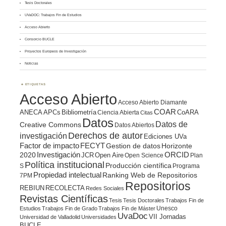
Tesis Doctorales
UVaDOC: Trabajos Fin de Estudios
Acceso Abierto
Consorcio BUCLE
Proyectos Europeos de Investigación
Noticias
ETIQUETAS
Acceso Abierto
Acceso Abierto Diamante
COAR
ANECA
APCs
Bibliometría
CoARA
Ciencia Abierta
Citas
Datos
Datos de
Creative Commons
Datos Abiertos
Derechos de autor
investigación
Ediciones UVa
Factor de impacto
FECYT
Gestion de datos
Horizonte
ORCID
2020
Investigación
JCR
Open Aire
Open Science
Plan
Política institucional
Producción científica
S
Programa
Propiedad intelectual
Ranking Web de Repositorios
7PM
Repositorios
REBIUN
RECOLECTA
Redes Sociales
Revistas Científicas
Tesis
Tesis Doctorales
Trabajos Fin de
Unesco
Estudios
Trabajos Fin de Grado
Trabajos Fin de Máster
UvaDoc
VII Jornadas
Universidad de Valladolid
Universidades
BUCLE