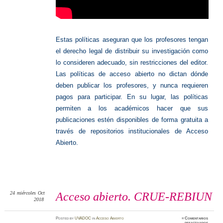
Estas políticas aseguran que los profesores tengan
el derecho legal de distribuir su investigación como
lo consideren adecuado, sin restricciones del editor.
Las políticas de acceso abierto no dictan dónde
deben publicar los profesores, y nunca requieren
pagos para participar.
En su lugar, las políticas
permiten a los académicos hacer que sus
publicaciones estén disponibles de forma gratuita a
través de repositorios institucionales de Acceso
Abierto.
24
miércoles
Oct
Acceso abierto. CRUE-REBIUN
2018
Posted
by
UVADOC
in
Acceso Abierto
≈
Comentarios
en
desactivados