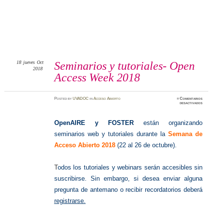
18
jueves
Oct
Seminarios y tutoriales- Open
2018
Access Week 2018
Posted
by
UVADOC
in
Acceso Abierto
≈
Comentarios
en
desactivados
Seminar
y
tutorial
Open
OpenAIRE y FOSTER
están organizando
Access
Week
seminarios web y tutoriales durante la
Semana de
2018
Acceso Abierto 2018
(22 al 26 de octubre).
T
odos los tutoriales y webinars serán accesibles sin
suscribirse.
Sin embargo, si desea enviar alguna
pregunta de antemano o recibir recordatorios deberá
registrarse.