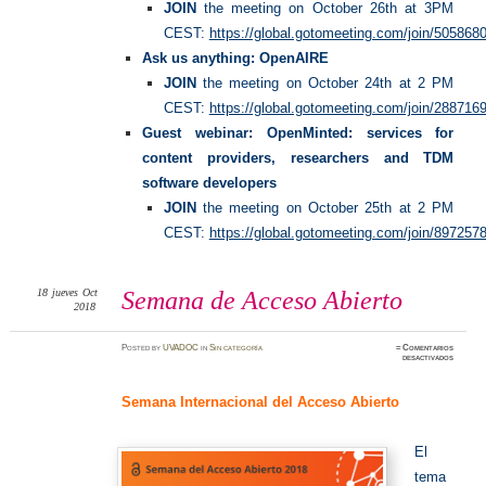
JOIN
the meeting on October 26th at 3PM
CEST:
https://global.gotomeeting.com/join/50586
Ask us anything: OpenAIRE
JOIN
the meeting on October 24th at 2 PM
CEST:
https://global.gotomeeting.com/join/28871
Guest webinar: OpenMinted: services for
content providers, researchers and TDM
software developers
JOIN
the meeting on October 25th at 2 PM
CEST:
https://global.gotomeeting.com/join/89725
18
jueves
Oct
Semana de Acceso Abierto
2018
Posted
by
UVADOC
in
Sin categoría
≈
Comentarios
en
desactivados
Semana
de
Acceso
Abierto
Semana Internacional del Acceso Abierto
El
tema