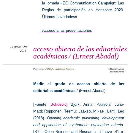
la jornada «EC Communication Campaign: Las
Reglas de participación en Horizonte 2020.
Últimas novedades»
Acceso a las presentaciones
18
jueves
Oct
acceso abierto de las editoriales
2018
académicas / (Ernest Abadal)
Posted
by
UVADOC
in
Acceso Abierto
≈
Comentarios
en
desactivados
acceso
abierto
de
las
Medir el grado de acceso abierto de las
editoria
académi
editoriales académicas
/ (Ernest Abadal)
/
(Ernest
Abadal)
[Fuente:
Bokdebid
]
Björk, Anna; Paavola, Juho-
Matti; Ropponen, Teemu; Laakso, Mikael; Lahti, Leo
(2018).
Opening academic publishing: development
and application of systematic evaluation criteria.
[S.l.]: Open Science and Research Initiative. 41 p.