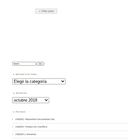
← Older posts
Search:
BUSCAR POR TEMA
Buscar
por
Tema
ARCHIVOS
Archivos
PÁGINAS
UVaDOC: Repositorio Documental UVa
UVaDOC: Producción Científica
UVaDOC y Sexenios