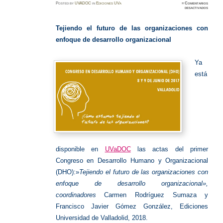
Posted
by
UVADOC
in
Ediciones UVa
≈
Comentarios
en
desactivados
Congre
en
Desarr
Humano
Tejiendo el futuro de las organizaciones con
y
Organiz
enfoque de desarrollo organizacional
Ya
está
disponible en
UVaDOC
las actas del primer
Congreso en Desarrollo Humano y Organizacional
(DHO):»
Tejiendo el futuro de las organizaciones con
enfoque de desarrollo organizacional»,
coordinadores
Carmen Rodríguez Sumaza y
Francisco Javier Gómez González, Ediciones
Universidad de Valladolid, 2018.