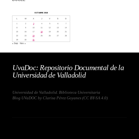
OCTUBRE 2018
L
M
X
J
V
S
D
1
2
3
4
5
6
7
8
9
10
11
12
13
14
15
16
17
18
19
20
21
22
23
24
25
26
27
28
29
30
31
« Sep
Nov »
UvaDoc: Repositorio Documental de la
Universidad de Valladolid
Universidad de Valladolid. Biblioteca Universitaria
Blog UVaDOC by Clarisa Pérez Goyanes (
CC BY-SA 4.0
)