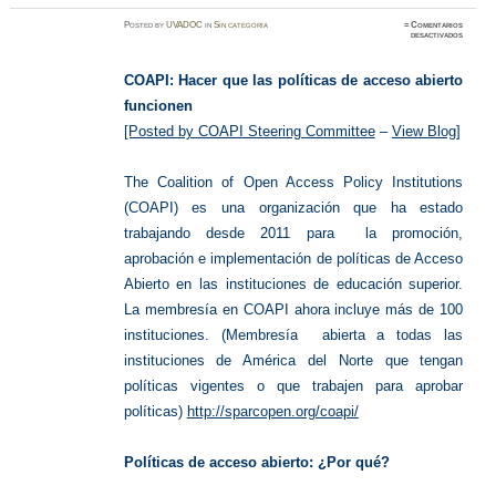
Posted
by
UVADOC
in
Sin categoría
≈
Comentarios
en
desactivados
Open
Access
Policies
COAPI: Hacer que las políticas de acceso abierto
funcionen
[Posted by
COAPI Steering Committee
–
View Blog]
The Coalition of Open Access Policy Institutions
(COAPI) es una organización que ha estado
trabajando desde 2011 para la promoción,
aprobación e implementación de políticas de Acceso
Abierto en las instituciones de educación superior.
La membresía en COAPI ahora incluye más de 100
instituciones. (M
embresía abierta a todas las
instituciones de América del Norte que tengan
políticas vigentes o que trabajen para aprobar
políticas)
http://sparcopen.org/coapi/
Políticas de acceso abierto: ¿Por qué?