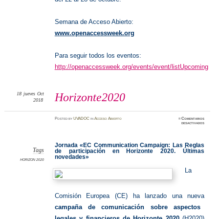
Semana de Acceso Abierto:
www.openaccessweek.org
Para seguir todos los eventos:
http://openaccessweek.org/events/event/listUpcoming
18
jueves
Oct
Horizonte2020
2018
Posted
by
UVADOC
in
Acceso Abierto
≈
Comentarios
en
desactivados
Horizon
Jornada «EC Communication Campaign: Las Reglas
Tags
de participación en Horizonte 2020. Últimas
novedades»
HORIZON 2020
La
Comisión Europea (CE) ha lanzado una nueva
campaña de comunicación sobre aspectos
legales y financieros de Horizonte 2020
(H2020)