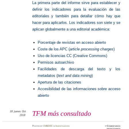
La primera parte del informe sirve para establecer y
definir los indicadores para la evaluación de las
editoriales y también para detallar cómo hay que
hacer para aplicarlos. Los indicadores son siete y se
aplican globalmente a una editorial académica:
Porcentaje de revistas en acceso abierto
Coste de los APC (
article processing charges
)
Uso de licencias CC (Creative Commons)
Permisos autoarchivo
Facilidades de descarga del texto y los
metadatos (
text and data mining
)
Apertura de las citaciones
Accesibilidad de las informaciones sobre acceso
abierto
18
jueves
Oct
TFM más consultado
2018
Posted
by
UVADOC
in
Investigación
≈
Comentarios
en
desactivados