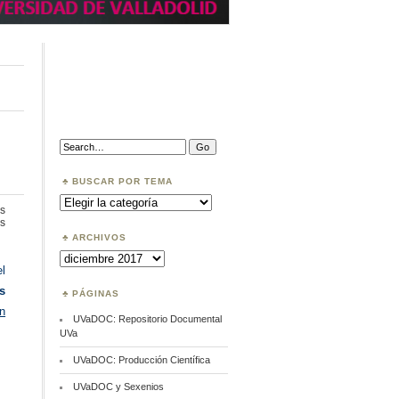
Search:
BUSCAR POR TEMA
Buscar
por
s
Tema
en
s
Tesis
ARCHIVOS
más
Archivos
consultada
l
en
UVaDOC
s
PÁGINAS
n
UVaDOC: Repositorio Documental
UVa
UVaDOC: Producción Científica
UVaDOC y Sexenios