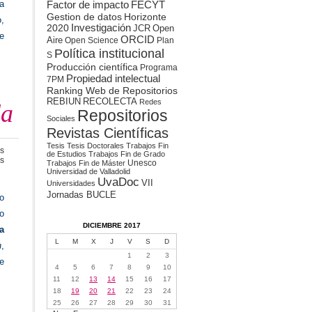
Factor de impacto
 a
FECYT
Gestion de datos
Horizonte
o,
2020
Investigación
JCR
Open
ue
ORCID
Aire
Open Science
Plan
Política institucional
S
Producción científica
Programa
Propiedad intelectual
7PM
Ranking Web de Repositorios
REBIUN
RECOLECTA
Redes
da
Repositorios
Sociales
Revistas Científicas
Tesis
Tesis Doctorales
Trabajos Fin
s
de Estudios
Trabajos Fin de Grado
en
s
Unesco
Trabajos Fin de Máster
Producción
Universidad de Valladolid
científica
UvaDoc
VII
Universidades
más
Jornadas BUCLE
o
consultada
o
DICIEMBRE 2017
a
L
M
X
J
V
S
D
n
,
1
2
3
e
4
5
6
7
8
9
10
11
12
13
14
15
16
17
18
19
20
21
22
23
24
25
26
27
28
29
30
31