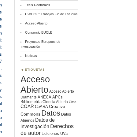
n
Tesis Doctorales
s
UVaDOC: Trabajos Fin de Estudios
e
Acceso Abierto
s
Consorcio BUCLE
n
;
Proyectos Europeos de
Investigación
;
s
Noticias
7
,
ETIQUETAS
s
Acceso
).
Abierto
y
Acceso Abierto
os
ANECA
APCs
Diamante
Bibliometría
Ciencia Abierta
Citas
l
COAR
Creative
CoARA
a
Datos
Commons
Datos
ce
Datos de
Abiertos
l
Derechos
investigación
un
de autor
Ediciones UVa