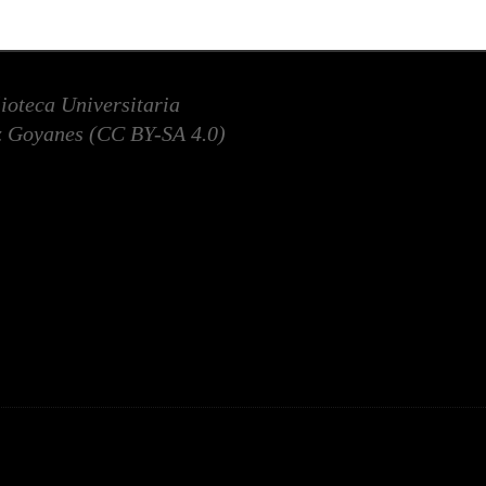
lioteca Universitaria
 Goyanes (
CC BY-SA 4.0
)