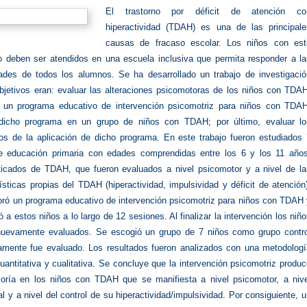
El trastorno por déficit de atención co
hiperactividad (TDAH) es una de las principale
causas de fracaso escolar. Los niños con est
no deben ser atendidos en una escuela inclusiva que permita responder a la
ades de todos los alumnos. Se ha desarrollado un trabajo de investigació
bjetivos eran: evaluar las alteraciones psicomotoras de los niños con TDAH
r un programa educativo de intervención psicomotriz para niños con TDAH
 dicho programa en un grupo de niños con TDAH; por último, evaluar lo
dos de la aplicación de dicho programa. En este trabajo fueron estudiados 
e educación primaria con edades comprendidas entre los 6 y los 11 años
ticados de TDAH, que fueron evaluados a nivel psicomotor y a nivel de la
ísticas propias del TDAH (hiperactividad, impulsividad y déficit de atención
oró un programa educativo de intervención psicomotriz para niños con TDAH 
ó a estos niños a lo largo de 12 sesiones. Al finalizar la intervención los niñ
nuevamente evaluados. Se escogió un grupo de 7 niños como grupo contro
amente fue evaluado. Los resultados fueron analizados con una metodologí
uantitativa y cualitativa. Se concluye que la intervención psicomotriz produ
oría en los niños con TDAH que se manifiesta a nivel psicomotor, a nive
al y a nivel del control de su hiperactividad/impulsividad. Por consiguiente, 