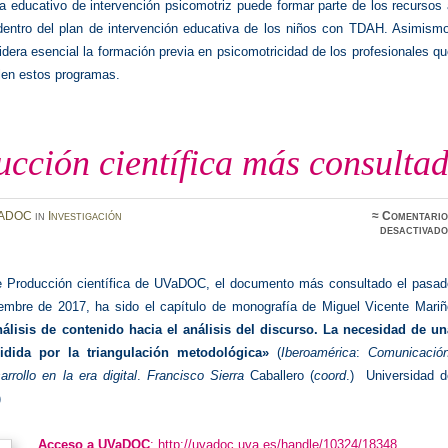
a educativo de intervención psicomotriz puede formar parte de los recursos
r dentro del plan de intervención educativa de los niños con TDAH. Asimism
dera esencial la formación previa en psicomotricidad de los profesionales q
llen estos programas.
cción científica más consulta
ADOC
in
Investigación
≈
Comentario
desactivado
e Producción científica de UVaDOC, el documento más consultado el pasad
mbre de 2017, ha sido el capítulo de monografía de Miguel Vicente Mariñ
álisis de contenido hacia el análisis del discurso. La necesidad de un
idida por la triangulación metodológica»
(
Iberoamérica
:
Comunicació
arrollo en la era digital
.
Francisco Sierra
Caballero (
coord
.) Universidad d
)
Acceso a UVaDOC
:
http://uvadoc.uva.es/handle/10324/18348