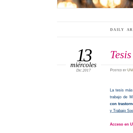
DAILY A
13
Tesi
miércoles
Dic 2017
Posted
by
UV
La tesis más
trabajo de 
con trastorn
y Trabajo Soc
Acceso en 