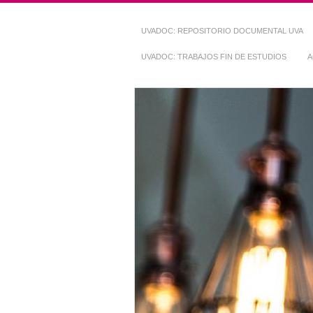
UVADOC: REPOSITORIO DOCUMENTAL UVA
UVADOC: TRABAJOS FIN DE ESTUDIOS
A
Repositorio Do
~ UVaDOC