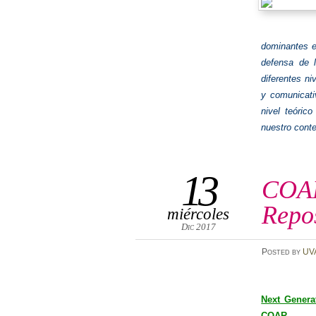
dominantes e
defensa de l
diferentes ni
y comunicati
nivel teóric
nuestro conte
13
COAR
Repos
miércoles
Dic 2017
Posted
by
UV
Next​ ​Genera
COAR
.