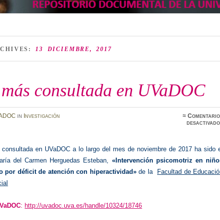
RCHIVES:
13 DICIEMBRE, 2017
s más consultada en UVaDOC
ADOC
in
Investigación
≈
Comentario
desactivado
 consultada en UVaDOC a lo largo del mes de noviembre de 2017 ha sido e
María del Carmen Herguedas Esteban,
«Intervención psicomotriz en niño
o por déficit de atención con hiperactividad»
de la
Facultad de Educació
ial
UVaDOC
:
http://uvadoc.uva.es/handle/10324/18746