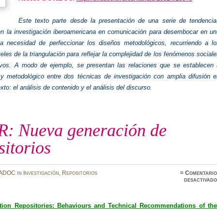
Este texto parte desde la presentación de una serie de tendencia
n la investigación iberoamericana en comunicación para desembocar en un
a necesidad de perfeccionar los diseños metodológicos, recurriendo a lo
veles de la triangulación para reflejar la complejidad de los fenómenos social
vos. A modo de ejemplo, se presentan las relaciones que se establecen 
o y metodológico entre dos técnicas de investigación con amplia difusión e
xto: el análisis de contenido y el análisis del discurso.
: Nueva generación de
itorios
ADOC
in
Investigación
,
Repositorios
≈
Comentario
desactivado
tion​ ​Repositories: Behaviours​ ​and​ ​Technical​ ​Recommendations​ ​of​ ​the​