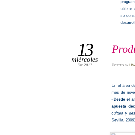
program
utiliza
se consi
desarro
13
Produ
miércoles
Dic 2017
Posted
by
UV
En el área d
mes de novie
«
Desde el an
apuesta dec
cultura y des
Sevilla, 2009