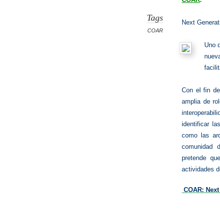
Tags
Next​ ​Generat
COAR
Uno d
nueva
facil
Con el fin d
amplia de ro
interoperabi
identificar l
como las arq
comunidad d
pretende que
actividades d
COAR: Next 