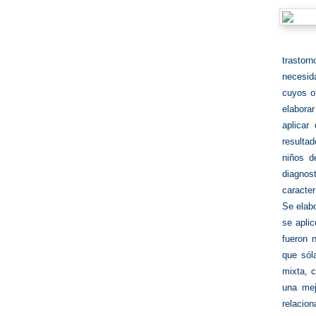
trastor
necesid
cuyos o
elabora
aplicar
resulta
niños d
diagnos
caracter
Se elab
se aplic
fueron 
que sól
mixta, c
una mej
relacion