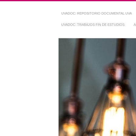
UVADOC: REPOSITORIO DOCUMENTAL UVA
UVADOC: TRABAJOS FIN DE ESTUDIOS
A
Repositorio Do
~ UVaDOC