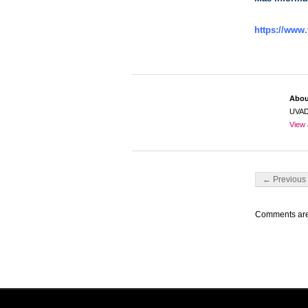
https://www
Abo
UVA
View 
Post navigati
← Previous 
Comments are