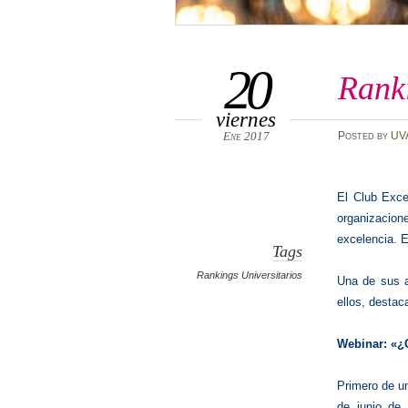
20
Ranki
viernes
Ene 2017
Posted
by
UV
El Club Excel
organizacion
excelencia. E
Tags
Rankings Universitarios
Una de sus a
ellos, dest
Webinar: «¿
Primero de un
de junio de 