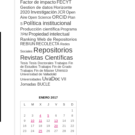
Factor de impacto
FECYT
Gestion de datos
Horizonte
2020
Investigación
JCR
Open
ORCID
Aire
Open Science
Plan
Política institucional
S
Producción científica
Programa
Propiedad intelectual
7PM
Ranking Web de Repositorios
REBIUN
RECOLECTA
Redes
Repositorios
Sociales
Revistas Científicas
Tesis
Tesis Doctorales
Trabajos Fin
de Estudios
Trabajos Fin de Grado
Unesco
Trabajos Fin de Máster
Universidad de Valladolid
UvaDoc
VII
Universidades
Jornadas BUCLE
ENERO 2017
L
M
X
J
V
S
D
1
2
3
4
5
6
7
8
9
10
11
12
13
14
15
16
17
18
19
20
21
22
23
24
25
26
27
28
29