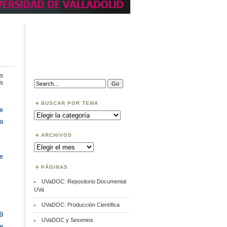
s
en
Search:
s
Rankings
Universitarios
BUSCAR POR TEMA
de
Buscar
por
a
Tema
ARCHIVOS
Archivos
e
PÁGINAS
UVaDOC: Repositorio Documental
UVa
UVaDOC: Producción Científica
29
UVaDOC y Sexenios
e