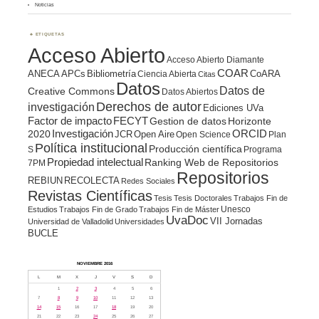
Noticias
ETIQUETAS
Acceso Abierto
Acceso Abierto Diamante
COAR
ANECA
APCs
Bibliometría
CoARA
Ciencia Abierta
Citas
Datos
Datos de
Creative Commons
Datos Abiertos
Derechos de autor
investigación
Ediciones UVa
Factor de impacto
FECYT
Gestion de datos
Horizonte
ORCID
2020
Investigación
JCR
Open Aire
Open Science
Plan
Política institucional
Producción científica
S
Programa
Propiedad intelectual
Ranking Web de Repositorios
7PM
Repositorios
REBIUN
RECOLECTA
Redes Sociales
Revistas Científicas
Tesis
Tesis Doctorales
Trabajos Fin de
Unesco
Estudios
Trabajos Fin de Grado
Trabajos Fin de Máster
UvaDoc
VII Jornadas
Universidad de Valladolid
Universidades
BUCLE
NOVIEMBRE 2016
L
M
X
J
V
S
D
1
2
3
4
5
6
7
8
9
10
11
12
13
14
15
16
17
18
19
20
21
22
23
24
25
26
27