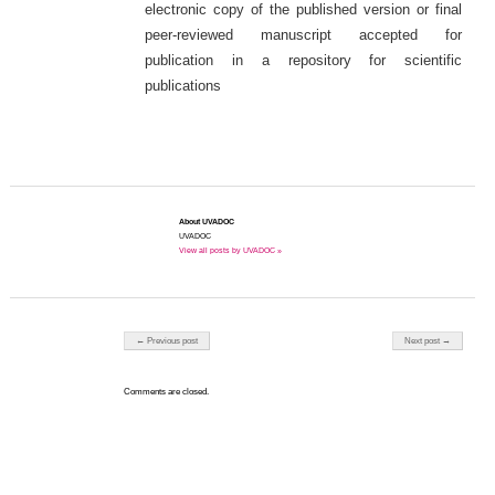
electronic copy of the published version or final
peer-reviewed manuscript accepted for
publication in a repository for scientific
publications
About UVADOC
UVADOC
View all posts by UVADOC »
Post navigation
← Previous post
Next post →
Comments are closed.