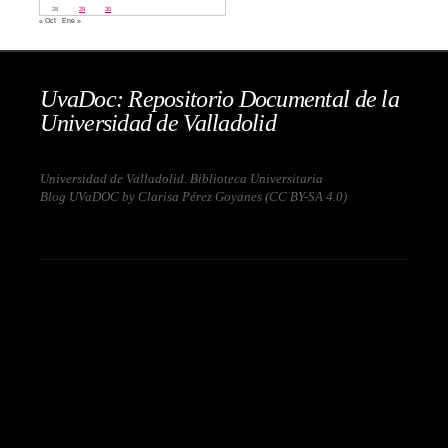
28
29
30
« Oct
Ene »
UvaDoc: Repositorio Documental de la
Universidad de Valladolid
Universidad de Valladolid. Biblioteca Universitaria
Blog UVaDOC by Clarisa Pérez Goyanes (
CC BY-SA 4.0
)