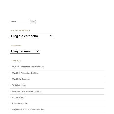
Search:
BUSCAR POR TEMA
Buscar
por
Tema
ARCHIVOS
Archivos
PÁGINAS
UVaDOC: Repositorio Documental UVa
UVaDOC: Producción Científica
UVaDOC y Sexenios
Tesis Doctorales
UVaDOC: Trabajos Fin de Estudios
Acceso Abierto
Consorcio BUCLE
Proyectos Europeos de Investigación