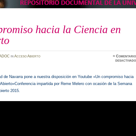
romiso hacia la Ciencia en
rto
ADOC
in
Acceso Abierto
≈
Comentario
desactivado
ad de Navarra pone a nuestra disposición en Youtube «Un compromiso hacia
n Abierto»Conferencia impartida por Reme Melero con ocasión de la Semana
bierto 2015.