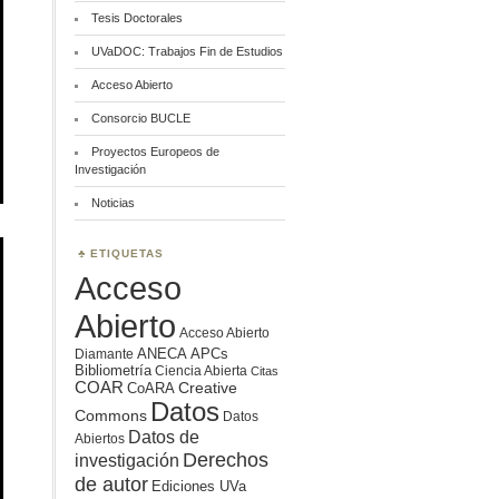
Tesis Doctorales
UVaDOC: Trabajos Fin de Estudios
Acceso Abierto
Consorcio BUCLE
Proyectos Europeos de
Investigación
Noticias
ETIQUETAS
Acceso
Abierto
Acceso Abierto
ANECA
APCs
Diamante
Bibliometría
Ciencia Abierta
Citas
COAR
Creative
CoARA
Datos
Commons
Datos
Datos de
Abiertos
Derechos
investigación
de autor
Ediciones UVa