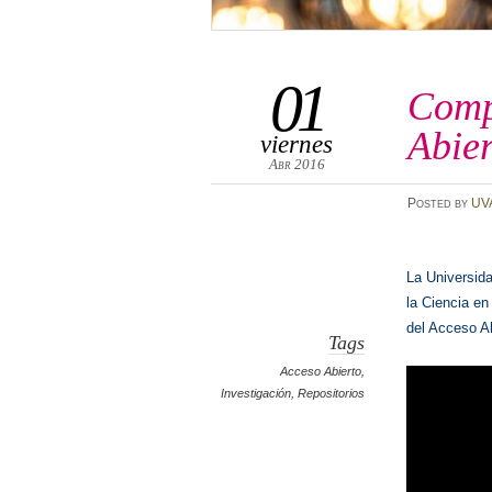
01
Comp
Abie
viernes
Abr 2016
Posted
by
UV
La Universid
la Ciencia e
del Acceso A
Tags
Acceso Abierto
,
Investigación
,
Repositorios