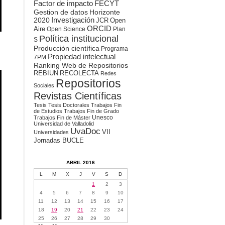
Factor de impacto
FECYT
Gestion de datos
Horizonte
2020
Investigación
JCR
Open
ORCID
Aire
Open Science
Plan
Política institucional
S
Producción científica
Programa
Propiedad intelectual
7PM
Ranking Web de Repositorios
REBIUN
RECOLECTA
Redes
Repositorios
Sociales
Revistas Científicas
Tesis
Tesis Doctorales
Trabajos Fin
de Estudios
Trabajos Fin de Grado
Unesco
Trabajos Fin de Máster
Universidad de Valladolid
UvaDoc
VII
Universidades
Jornadas BUCLE
ABRIL 2016
L
M
X
J
V
S
D
1
2
3
4
5
6
7
8
9
10
11
12
13
14
15
16
17
18
19
20
21
22
23
24
25
26
27
28
29
30