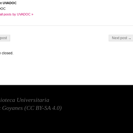
ut UVADOC
DOC
all posts by UVADOC »
on
post
Next post →
 closed.
lioteca Universitaria
 Goyanes (
CC BY-SA 4.0
)