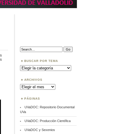
Search:
s
en
s
BUSCAR POR TEMA
Compromiso
Buscar
hacia
por
la
Tema
Ciencia
en
ARCHIVOS
Abierto
Archivos
PÁGINAS
UVaDOC: Repositorio Documental
UVa
UVaDOC: Producción Científica
UVaDOC y Sexenios