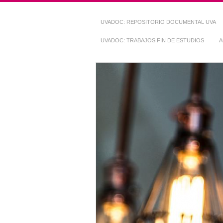
UVADOC: REPOSITORIO DOCUMENTAL UVA
UVADOC: TRABAJOS FIN DE ESTUDIOS
A
Repositorio Do
~ UVaDOC