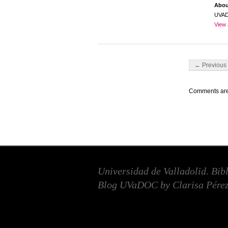
Abo
UVA
View 
Post navigati
← Previous 
Comments are
Universidad de Valladolid. Bib
Blog UVaDOC by Clarisa Pérez