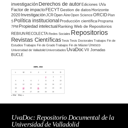
Derechos de autor
investigación
Ediciones UVa
Factor de impacto
FECYT
Gestion de datos
Horizonte
ORCID
2020
Investigación
JCR
Open Aire
Open Science
Plan
Política institucional
Producción científica
S
Programa
Propiedad intelectual
Ranking Web de Repositorios
7PM
Repositorios
REBIUN
RECOLECTA
Redes Sociales
Revistas Científicas
Tesis
Tesis Doctorales
Trabajos Fin de
Unesco
Estudios
Trabajos Fin de Grado
Trabajos Fin de Máster
UvaDoc
VII Jornadas
Universidad de Valladolid
Universidades
BUCLE
ABRIL 2016
L
M
X
J
V
S
D
1
2
3
4
5
6
7
8
9
10
11
12
13
14
15
16
17
18
19
20
21
22
23
24
25
26
27
28
29
30
« Mar
May »
UvaDoc: Repositorio Documental de la
Universidad de Valladolid