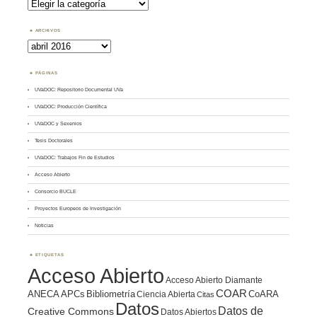
por
Tema
ARCHIVOS
Archivos
PÁGINAS
UVaDOC: Repositorio Documental UVa
UVaDOC: Producción Científica
UVaDOC y Sexenios
Tesis Doctorales
UVaDOC: Trabajos Fin de Estudios
Acceso Abierto
Consorcio BUCLE
Proyectos Europeos de Investigación
Noticias
ETIQUETAS
Acceso Abierto
Acceso Abierto Diamante
COAR
ANECA
APCs
Bibliometría
CoARA
Ciencia Abierta
Citas
Datos
Datos de
Creative Commons
Datos Abiertos