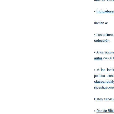
•
Indicadore
Invitan a:
• Los editore
colección
.
• A los auto
autor
con el 
• A las inst
política cie
clacso.redal
investigadore
Estos servici
•
Red de Bibl