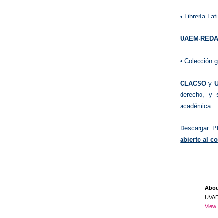
•
Librería La
UAEM-REDA
•
Colección g
CLACSO
y
derecho, y 
académica.
Descargar 
abierto al 
Abo
UVA
View 