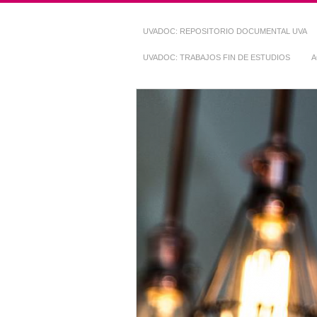
UVADOC: REPOSITORIO DOCUMENTAL UVA
UVADOC: TRABAJOS FIN DE ESTUDIOS
A
Repositorio Do
~ UVaDOC