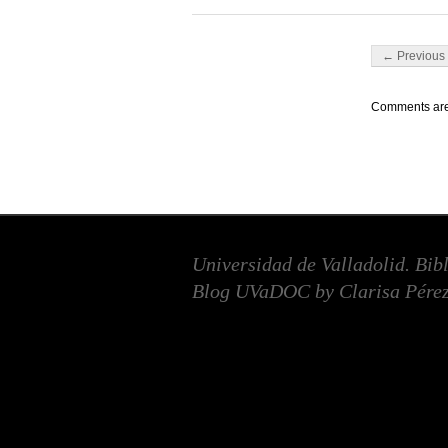
Post navigati
← Previous 
Comments are
Universidad de Valladolid. Bib
Blog UVaDOC by Clarisa Pérez