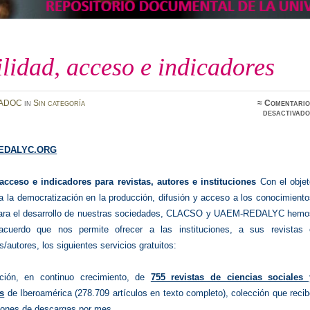
ilidad, acceso e indicadores
ADOC
in
Sin categoría
≈
Comentario
desactivado
EDALYC.ORG
 acceso e indicadores para revistas, autores e instituciones
Con el obje
 a la democratización en la producción, difusión y acceso a los conocimient
para el desarrollo de nuestras sociedades, CLACSO y UAEM-REDALYC hemo
acuerdo que nos permite ofrecer a las instituciones, a sus revistas 
s/autores, los siguientes servicios gratuitos:
ción, en continuo crecimiento, de
755 revistas de ciencias sociales 
s
de Iberoamérica (278.709 artículos en texto completo), colección que reci
lones de descargas por mes.