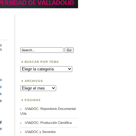
s
en
Search:
s
Visibilidad,
acceso
e
BUSCAR POR TEMA
indicadores
Buscar
por
Tema
to
ARCHIVOS
os
Archivos
s
PÁGINAS
e
UVaDOC: Repositorio Documental
UVa
y
UVaDOC: Producción Científica
be
UVaDOC y Sexenios