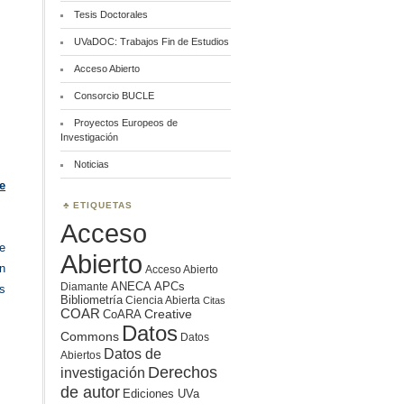
Tesis Doctorales
UVaDOC: Trabajos Fin de Estudios
Acceso Abierto
Consorcio BUCLE
Proyectos Europeos de
Investigación
Noticias
e
ETIQUETAS
Acceso
e
Abierto
n
Acceso Abierto
ANECA
APCs
Diamante
s
Bibliometría
Ciencia Abierta
Citas
COAR
Creative
CoARA
Datos
Commons
Datos
Datos de
Abiertos
Derechos
investigación
de autor
Ediciones UVa