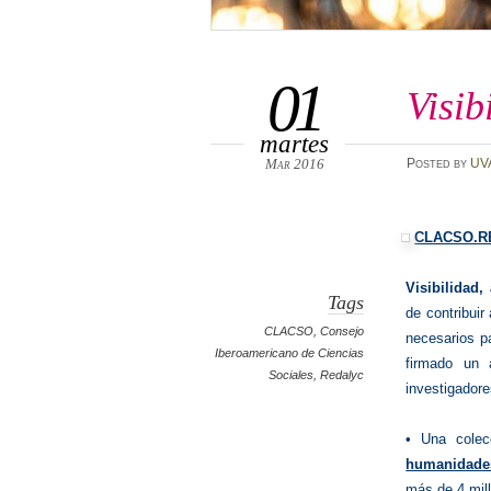
01
Visib
martes
Mar 2016
Posted
by
UV
CLACSO.R
Visibilidad,
Tags
de contribuir
CLACSO
,
Consejo
necesarios 
Iberoamericano de Ciencias
firmado un 
Sociales
,
Redalyc
investigadore
• Una colec
humanidade
más de 4 mil