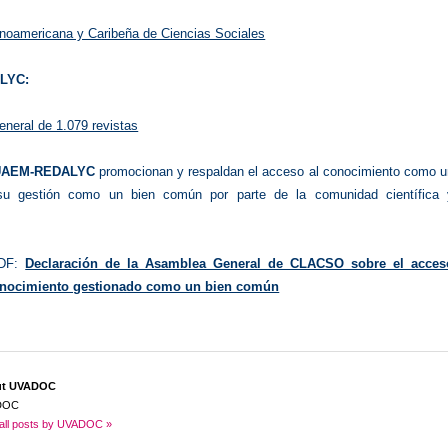
tinoamericana y Caribeña de Ciencias Sociales
LYC:
eneral de 1.079 revistas
UAEM-REDALYC
promocionan y respaldan el acceso al conocimiento como u
su gestión como un bien común por parte de la comunidad científica 
PDF:
Declaración de la Asamblea General de CLACSO sobre el acces
conocimiento gestionado como un bien común
ut UVADOC
DOC
all posts by UVADOC »