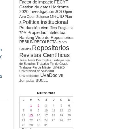
Factor de impacto
FECYT
Gestion de datos
Horizonte
2020
Investigación
JCR
Open
ORCID
Aire
Open Science
Plan
Política institucional
S
Producción científica
Programa
Propiedad intelectual
7PM
Ranking Web de Repositorios
REBIUN
RECOLECTA
Redes
Repositorios
Sociales
n
Revistas Científicas
y
Tesis
Tesis Doctorales
Trabajos Fin
de Estudios
Trabajos Fin de Grado
Unesco
Trabajos Fin de Máster
Universidad de Valladolid
UvaDoc
VII
o
Universidades
Jornadas BUCLE
MARZO 2016
L
M
X
J
V
S
D
1
2
3
4
5
6
7
8
9
10
11
12
13
14
15
16
17
18
19
20
21
22
23
24
25
26
27
28
29
30
31