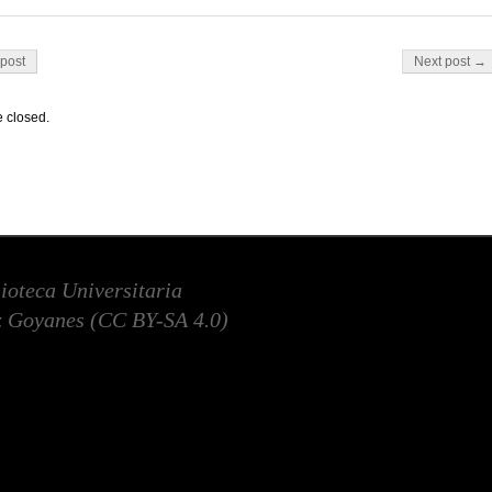
on
post
Next post →
 closed.
lioteca Universitaria
 Goyanes (
CC BY-SA 4.0
)