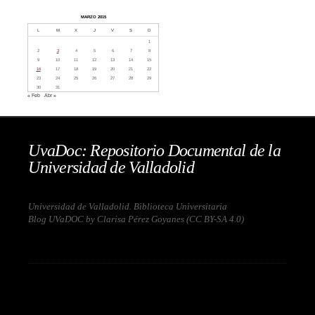
MARZO 2015
L
M
X
J
V
S
D
1
2
3
4
5
6
7
8
9
10
11
12
13
14
15
16
17
18
19
20
21
22
23
24
25
26
27
28
29
30
31
« Feb
Abr »
UvaDoc: Repositorio Documental de la
Universidad de Valladolid
Universidad de Valladolid. Biblioteca Universitaria
Blog UVaDOC by Clarisa Pérez Goyanes (
CC BY-SA 4.0
)