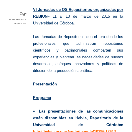
Jornada
de
OS
VI Jornadas de OS Repositorios organizadas por
Reposit
Tags
REBIUN
–
11 al 13 de marzo de 2015 en la
VI Jornadas de OS
Universidad de Córdoba.
Repositorios
Las Jornadas de Repositorios son el foro donde los
profesionales que administran repositorios
científicos y patrimoniales comparten sus
experiencias y plantean las necesidades de nuevos
desarrollos, enfoques innovadores y políticas de
difusión de la producción científica.
Presentación
Programa
♦
Las presentaciones de las comunicaciones
están disponibles en Helvia,
Repositorio de la
Universidad de Córdoba:
http://helvia.uco.es/xmlui/handle/10396/12613