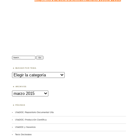
Search:
BUSCAR POR TEMA
Buscar
por
Tema
ARCHIVOS
Archivos
PÁGINAS
UVaDOC: Repositorio Documental UVa
UVaDOC: Producción Científica
UVaDOC y Sexenios
Tesis Doctorales