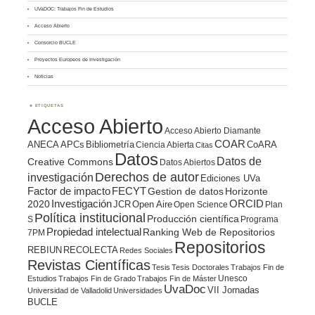
UVaDOC: Trabajos Fin de Estudios
Acceso Abierto
Consorcio BUCLE
Proyectos Europeos de Investigación
Noticias
ETIQUETAS
Acceso Abierto
Acceso Abierto Diamante
COAR
ANECA
APCs
Bibliometría
CoARA
Ciencia Abierta
Citas
Datos
Datos de
Creative Commons
Datos Abiertos
Derechos de autor
investigación
Ediciones UVa
Factor de impacto
FECYT
Gestion de datos
Horizonte
ORCID
2020
Investigación
JCR
Open Aire
Open Science
Plan
Política institucional
Producción científica
S
Programa
Propiedad intelectual
Ranking Web de Repositorios
7PM
Repositorios
REBIUN
RECOLECTA
Redes Sociales
Revistas Científicas
Tesis
Tesis Doctorales
Trabajos Fin de
Unesco
Estudios
Trabajos Fin de Grado
Trabajos Fin de Máster
UvaDoc
VII Jornadas
Universidad de Valladolid
Universidades
BUCLE