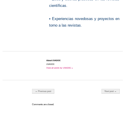
científicas.
• Experiencias novedosas y proyectos en
torno a las revistas.
About UVADOC
UVADOC
View all posts by UVADOC »
Post navigation
← Previous post
Next post →
Comments are closed.