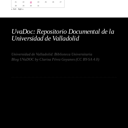
21
22
23
24
25
26
27
28
29
30
31
« Jun
Ago »
UvaDoc: Repositorio Documental de la
Universidad de Valladolid
Universidad de Valladolid. Biblioteca Universitaria
Blog UVaDOC by Clarisa Pérez Goyanes (
CC BY-SA 4.0
)