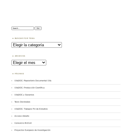
Search:
BUSCAR POR TEMA
Buscar
por
Tema
ARCHIVOS
Archivos
PÁGINAS
UVaDOC: Repositorio Documental UVa
UVaDOC: Producción Científica
UVaDOC y Sexenios
Tesis Doctorales
UVaDOC: Trabajos Fin de Estudios
Acceso Abierto
Consorcio BUCLE
Proyectos Europeos de Investigación