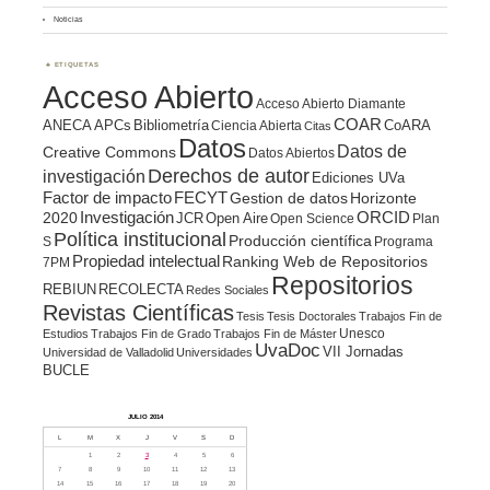
Noticias
ETIQUETAS
Acceso Abierto
Acceso Abierto Diamante
COAR
ANECA
APCs
Bibliometría
CoARA
Ciencia Abierta
Citas
Datos
Datos de
Creative Commons
Datos Abiertos
Derechos de autor
investigación
Ediciones UVa
Factor de impacto
FECYT
Gestion de datos
Horizonte
ORCID
2020
Investigación
JCR
Open Aire
Open Science
Plan
Política institucional
Producción científica
S
Programa
Propiedad intelectual
Ranking Web de Repositorios
7PM
Repositorios
REBIUN
RECOLECTA
Redes Sociales
Revistas Científicas
Tesis
Tesis Doctorales
Trabajos Fin de
Unesco
Estudios
Trabajos Fin de Grado
Trabajos Fin de Máster
UvaDoc
VII Jornadas
Universidad de Valladolid
Universidades
BUCLE
JULIO 2014
L
M
X
J
V
S
D
1
2
3
4
5
6
7
8
9
10
11
12
13
14
15
16
17
18
19
20