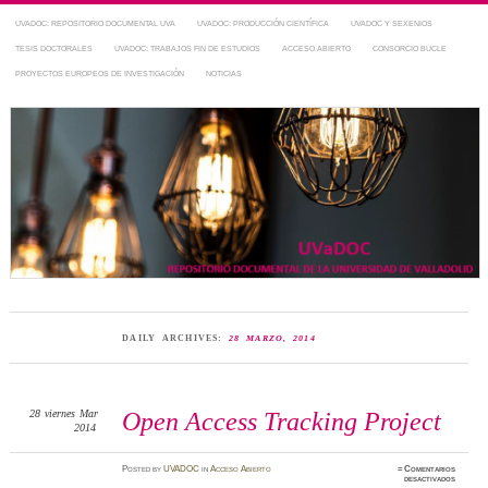
UVADOC: REPOSITORIO DOCUMENTAL UVA
UVADOC: PRODUCCIÓN CIENTÍFICA
UVADOC Y SEXENIOS
TESIS DOCTORALES
UVADOC: TRABAJOS FIN DE ESTUDIOS
ACCESO ABIERTO
CONSORCIO BUCLE
PROYECTOS EUROPEOS DE INVESTIGACIÓN
NOTICIAS
Repositorio Documental de la UVa
~ UVaDOC
DAILY ARCHIVES:
28 MARZO, 2014
28
viernes
Mar
Open Access Tracking Project
2014
Posted
by
UVADOC
in
Acceso Abierto
≈
Comentarios
en
desactivados
Open