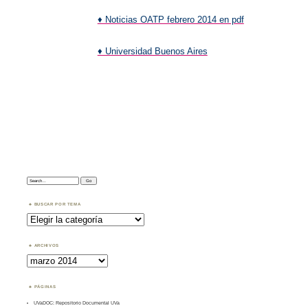
♦ Noticias OATP febrero 2014 en pdf
♦ Universidad Buenos Aires
Search:
BUSCAR POR TEMA
Buscar
por
Tema
ARCHIVOS
Archivos
PÁGINAS
UVaDOC: Repositorio Documental UVa