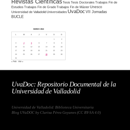
Revistas Científicas
Tesis
Tesis Doctorales
Trabajos Fin de
Unesco
Estudios
Trabajos Fin de Grado
Trabajos Fin de Máster
UvaDoc
VII Jornadas
Universidad de Valladolid
Universidades
BUCLE
MARZO 2014
L
M
X
J
V
S
D
1
2
3
4
5
6
7
8
9
10
11
12
13
14
15
16
17
18
19
20
21
22
23
24
25
26
27
28
29
30
31
« Feb
Abr »
UvaDoc: Repositorio Documental de la
Universidad de Valladolid
Universidad de Valladolid. Biblioteca Universitaria
Blog UVaDOC by Clarisa Pérez Goyanes (
CC BY-SA 4.0
)