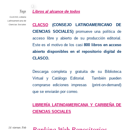
Sociale
libros
en
abierto
Libros al alcance de todos
Tags
CLACSO
,
Librería
Latinoamericana de
CLACSO
(CONSEJO LATINOAMERICANO DE
Ciencias Sociales
CIENCIAS SOCIALES)
promueve una política de
acceso libre y abierto de su producción editorial.
Este es el motivo de los casi
800 libros en acceso
abierto disponibles en el repositorio digital de
CLASCO.
Descarga completa y gratuita de su Biblioteca
Virtual y Catálogo Editorial. También pueden
comprarse ediciones impresas (print-on-demand)
que se enviarán por correo.
LIBRERÍA LATINOAMERICANA Y CARIBEÑA DE
CIENCIAS SOCIALES
14
viernes
Feb
Ranking Web Repositorios.