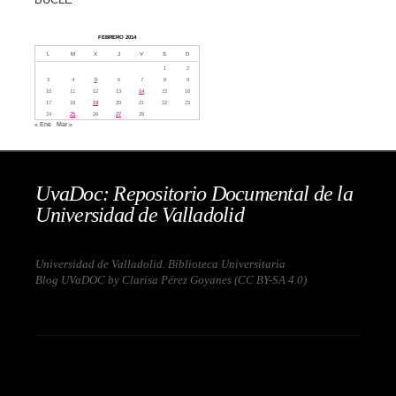
FEBRERO 2014
L
M
X
J
V
S
D
1
2
3
4
5
6
7
8
9
10
11
12
13
14
15
16
17
18
19
20
21
22
23
24
25
26
27
28
« Ene
Mar »
UvaDoc: Repositorio Documental de la
Universidad de Valladolid
Universidad de Valladolid. Biblioteca Universitaria
Blog UVaDOC by Clarisa Pérez Goyanes (
CC BY-SA 4.0
)