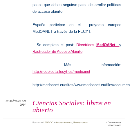
pasos que deben seguirse para desarrollar políticas
de acceso abierto.
España participar en el proyecto europeo
MedOANET a través de la FECYT.
– Se completa el post:
Directrices
MedOANet
y
Rastreador de Acceso Abierto
– Más información:
http://recolecta.fecyt.es/medoanet
http://medoanet.eu/sites/www.medoanet.eu/files/docum
19
miércoles
Feb
Ciencias Sociales: libros en
2014
abierto
Posted
by
UVADOC
in
Acceso Abierto
,
Repositorios
≈
Comentarios
en
desactivados
Ciencias