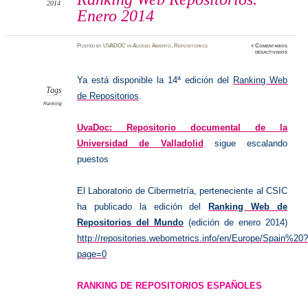
2014
Enero 2014
Posted
by
UVADOC
in
Acceso Abierto
,
Repositorios
≈
Comentarios
en
desactivados
Ranking
Web
Reposit
Enero
Ya está disponible la 14ª edición del
Ranking Web
2014
Tags
de Repositorios
.
Ranking
UvaDoc: Repositorio documental de la
Universidad de Valladolid
sigue escalando
puestos
El Laboratorio de Cibermetría, perteneciente al CSIC
ha publicado la edición del
Ranking Web de
Repositorios del Mundo
(edición de enero 2014)
http://repositories.webometrics.info/en/Europe/Spain%20?
page=0
RANKING DE REPOSITORIOS ESPAÑOLES