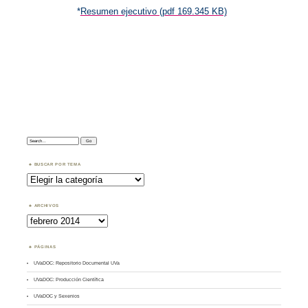
*
Resumen ejecutivo (pdf 169.345 KB)
Search:
BUSCAR POR TEMA
Buscar
por
Tema
ARCHIVOS
Archivos
PÁGINAS
UVaDOC: Repositorio Documental UVa
UVaDOC: Producción Científica
UVaDOC y Sexenios