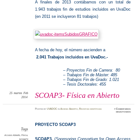
A finales de 2013 contábamos con un total de
1.943 trabajos fin de estudios incluidos en UvaDoc
(en 2011 se incluyeron 81 trabajos)
A fecha de hoy, el número ascienden a
2.041 Trabajos incluidos en UvaDoc.-
– Proyectos Fin de Carrera: 80
– Trabajos Fin de Máster: 485
– Trabajos Fin de Grado: 1.021
– Tesis Doctorales: 455
25
martes
Feb
SCOAP3- Física en Abierto
2014
Posted
by
UVADOC
in
Acceso Abierto
,
Revistas científicas
≈
Comentarios
en
desactivados
SCOAP3
Física
en
Abierto
PROYECTO SCOAP3
Tags
Acceso Abierto
,
Física
,
SCOAP3,
(
Sponsoring Consortium
for
Open Access
SCOAP3