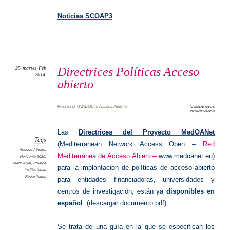
Noticias SCOAP3
25
martes
Feb
Directrices Políticas Acceso
2014
abierto
Posted
by
UVADOC
in
Acceso Abierto
≈
Comentarios
en
desactivados
Directri
Política
Acceso
abierto
Las
Directrices del Proyecto MedOANet
Tags
(Mediterranean Network Access Open –
Red
Acceso Abierto
,
Mediterránea de Acceso Abierto
–
www.medoanet.eu
)
Horizonte 2020
,
MedOANet
,
Política
para la implantación de políticas de acceso abierto
institucional
,
Repositorios
para entidades financiadoras, universidades y
centros de investigación, están ya
disponibles en
español
. (
descargar documento pdf
)
Se trata de una guía en la que se especifican los