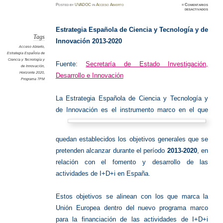
Posted
by
UVADOC
in
Acceso Abierto
≈
Comentarios
en
desactivados
Ciencia,
Tecnolo
e
Innovaci
Estrategia Española de Ciencia y Tecnología y de
Tags
Innovación 2013-2020
Acceso Abierto
,
Estrategia Española de
Ciencia y Tecnología y
Fuente
:
Secretaría de Estado Investigación,
de Innovación
,
Horizonte 2020
,
Desarrollo e Innovación
Programa 7PM
La Estrategia Española de Ciencia y Tecnología y
de Innovaci
ón es el instrumento marco en el que
quedan establecidos los objetivos generales que se
pretenden alcanzar durante el período
2013-2020
, en
relación con el fomento y desarrollo de las
actividades de I+D+i en España.
Estos objetivos se alinean con los que marca la
Unión Europea dentro del nuevo programa marco
para la financiación de las actividades de I+D+i