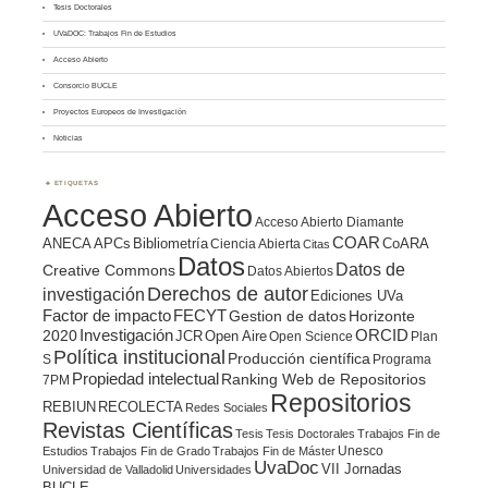
Tesis Doctorales
UVaDOC: Trabajos Fin de Estudios
Acceso Abierto
Consorcio BUCLE
Proyectos Europeos de Investigación
Noticias
ETIQUETAS
Acceso Abierto
Acceso Abierto Diamante
COAR
ANECA
APCs
Bibliometría
CoARA
Ciencia Abierta
Citas
Datos
Datos de
Creative Commons
Datos Abiertos
Derechos de autor
investigación
Ediciones UVa
Factor de impacto
FECYT
Gestion de datos
Horizonte
ORCID
2020
Investigación
JCR
Open Aire
Open Science
Plan
Política institucional
Producción científica
S
Programa
Propiedad intelectual
Ranking Web de Repositorios
7PM
Repositorios
REBIUN
RECOLECTA
Redes Sociales
Revistas Científicas
Tesis
Tesis Doctorales
Trabajos Fin de
Unesco
Estudios
Trabajos Fin de Grado
Trabajos Fin de Máster
UvaDoc
VII Jornadas
Universidad de Valladolid
Universidades
BUCLE