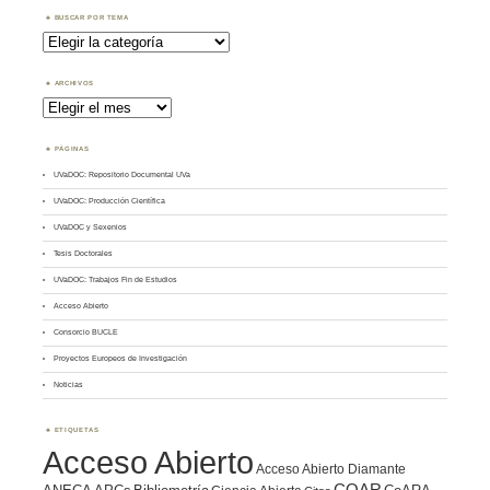
BUSCAR POR TEMA
Buscar
por
Tema
ARCHIVOS
Archivos
PÁGINAS
UVaDOC: Repositorio Documental UVa
UVaDOC: Producción Científica
UVaDOC y Sexenios
Tesis Doctorales
UVaDOC: Trabajos Fin de Estudios
Acceso Abierto
Consorcio BUCLE
Proyectos Europeos de Investigación
Noticias
ETIQUETAS
Acceso Abierto
Acceso Abierto Diamante