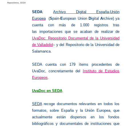
Repositorios
,
SEDA
SEDA
:
Archivo Digital España-Unión
Europea
(
S
pain-
E
uropean Union
D
igital
A
rchive) ya
cuenta con más de 1.000 registros tras
las importaciones que se acaban de realizar de
UvaDoc: Repositorio Documental de la Universidad
de Valladolid
– y del Repositorio de la Universidad de
Salamanca.
SEDA cuenta con 179 ítems procedentes de
UvaDoc, concretamente del
Instituto de Estudios
Europeos
.
UvaDoc en SEDA
SEDA
recoge documentos relevantes en todos los
formatos, sobre España y la Unión Europea, que
actualmente están dispersos en los fondos
bibliográficos y documentales de instituciones que