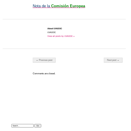
Nota de la
Comisión Europea
About UVADOC
UVADOC
View all posts by UVADOC »
Post navigation
← Previous post
Next post →
Comments are closed.
Search: