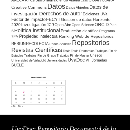
COAR
ANECA
APCs
Bibliometría
CoARA
Ciencia Abierta
Citas
Datos
Datos de
Creative Commons
Datos Abiertos
Derechos de autor
investigación
Ediciones UVa
Factor de impacto
FECYT
Gestion de datos
Horizonte
ORCID
2020
Investigación
JCR
Open Aire
Open Science
Plan
Política institucional
Producción científica
S
Programa
Propiedad intelectual
Ranking Web de Repositorios
7PM
Repositorios
REBIUN
RECOLECTA
Redes Sociales
Revistas Científicas
Tesis
Tesis Doctorales
Trabajos Fin de
Unesco
Estudios
Trabajos Fin de Grado
Trabajos Fin de Máster
UvaDoc
VII Jornadas
Universidad de Valladolid
Universidades
BUCLE
NOVIEMBRE 2013
L
M
X
J
V
S
D
1
2
3
4
5
6
7
8
9
10
11
12
13
14
15
16
17
18
19
20
21
22
23
24
25
26
27
28
29
30
« Oct
Dic »
UvaDoc: Repositorio Documental de la