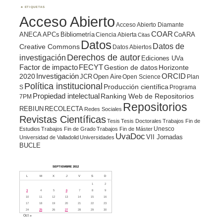
ETIQUETAS
Acceso Abierto
Acceso Abierto Diamante
COAR
ANECA
APCs
Bibliometría
CoARA
Ciencia Abierta
Citas
Datos
Datos de
Creative Commons
Datos Abiertos
Derechos de autor
investigación
Ediciones UVa
Factor de impacto
FECYT
Gestion de datos
Horizonte
ORCID
2020
Investigación
JCR
Open Aire
Open Science
Plan
Política institucional
Producción científica
S
Programa
Propiedad intelectual
Ranking Web de Repositorios
7PM
Repositorios
REBIUN
RECOLECTA
Redes Sociales
Revistas Científicas
Tesis
Tesis Doctorales
Trabajos Fin de
Unesco
Estudios
Trabajos Fin de Grado
Trabajos Fin de Máster
UvaDoc
VII Jornadas
Universidad de Valladolid
Universidades
BUCLE
SEPTIEMBRE 2012
L
M
X
J
V
S
D
1
2
3
4
5
6
7
8
9
10
11
12
13
14
15
16
17
18
19
20
21
22
23
24
25
26
27
28
29
30
Oct »