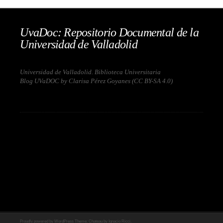
UvaDoc: Repositorio Documental de la
Universidad de Valladolid
Universidad de Valladolid. Biblioteca Universitaria
Blog UVaDOC by Clarisa Pérez Goyanes (
CC BY-SA 4.0
)
Proudly powered by WordPress
Theme: Chateau by
Ignacio Ricci
.