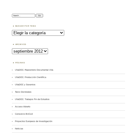
Search:
BUSCAR POR TEMA
Buscar
por
Tema
ARCHIVOS
Archivos
PÁGINAS
UVaDOC: Repositorio Documental UVa
UVaDOC: Producción Científica
UVaDOC y Sexenios
Tesis Doctorales
UVaDOC: Trabajos Fin de Estudios
Acceso Abierto
Consorcio BUCLE
Proyectos Europeos de Investigación
Noticias