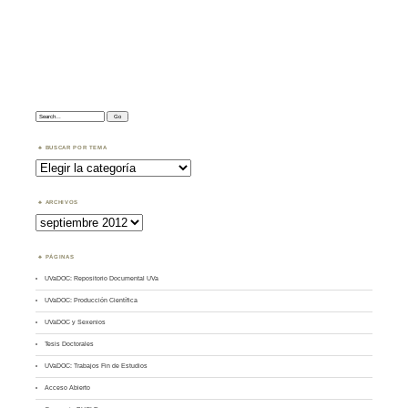
Search:
BUSCAR POR TEMA
Buscar
por
Tema
ARCHIVOS
Archivos
PÁGINAS
UVaDOC: Repositorio Documental UVa
UVaDOC: Producción Científica
UVaDOC y Sexenios
Tesis Doctorales
UVaDOC: Trabajos Fin de Estudios
Acceso Abierto