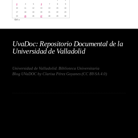
3
4
5
6
7
8
9
10
11
12
13
14
15
16
17
18
19
20
21
22
23
24
25
26
27
28
29
30
Oct »
UvaDoc: Repositorio Documental de la
Universidad de Valladolid
Universidad de Valladolid. Biblioteca Universitaria
Blog UVaDOC by Clarisa Pérez Goyanes (
CC BY-SA 4.0
)