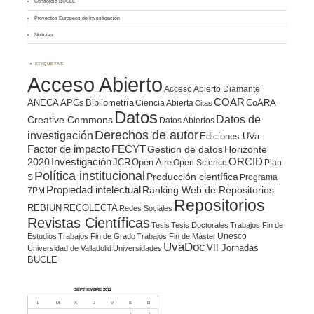
Consorcio BUCLE
Proyectos Europeos de Investigación
Noticias
ETIQUETAS
Acceso Abierto
Acceso Abierto Diamante
COAR
ANECA
APCs
Bibliometría
CoARA
Ciencia Abierta
Citas
Datos
Datos de
Creative Commons
Datos Abiertos
Derechos de autor
investigación
Ediciones UVa
Factor de impacto
FECYT
Gestion de datos
Horizonte
ORCID
2020
Investigación
JCR
Open Aire
Open Science
Plan
Política institucional
Producción científica
S
Programa
Propiedad intelectual
Ranking Web de Repositorios
7PM
Repositorios
REBIUN
RECOLECTA
Redes Sociales
Revistas Científicas
Tesis
Tesis Doctorales
Trabajos Fin de
Unesco
Estudios
Trabajos Fin de Grado
Trabajos Fin de Máster
UvaDoc
VII Jornadas
Universidad de Valladolid
Universidades
BUCLE
SEPTIEMBRE 2012
L
M
X
J
V
S
D
1
2