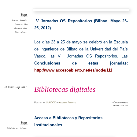
Reposit
Tags
V Jornadas OS Repositorios (Bilbao, Mayo 23-
Acceso Abierto
,
Jornadas Os-
25, 2012)
Repositorios
,
Repositorios
Los días 23 a 25 de mayo se celebró en la Escuela
de Ingenieros de Bilbao de la Universidad del País
Vasco, las V
Jornadas OS Repositorios
.
Las
Conclusiones de estas jornadas:
http://www.accesoabierto.net/es/node/111
03
lunes
Sep 2012
Bibliotecas digitales
Posted
by
UVADOC
in
Acceso Abierto
≈
Comentarios
en
desactivados
Bibliot
digitale
Acceso a Bibliotecas y Repositorios
Tags
Institucionale
s
Bibliotecas digitales