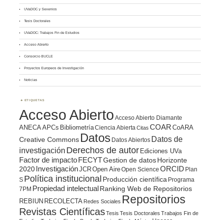
UVaDOC y Sexenios
Tesis Doctorales
UVaDOC: Trabajos Fin de Estudios
Acceso Abierto
Consorcio BUCLE
Proyectos Europeos de Investigación
Noticias
ETIQUETAS
Acceso Abierto
Acceso Abierto Diamante
COAR
ANECA
APCs
Bibliometría
CoARA
Ciencia Abierta
Citas
Datos
Datos de
Creative Commons
Datos Abiertos
Derechos de autor
investigación
Ediciones UVa
Factor de impacto
FECYT
Gestion de datos
Horizonte
ORCID
2020
Investigación
JCR
Open Aire
Open Science
Plan
Política institucional
Producción científica
S
Programa
Propiedad intelectual
Ranking Web de Repositorios
7PM
Repositorios
REBIUN
RECOLECTA
Redes Sociales
Revistas Científicas
Tesis
Tesis Doctorales
Trabajos Fin de