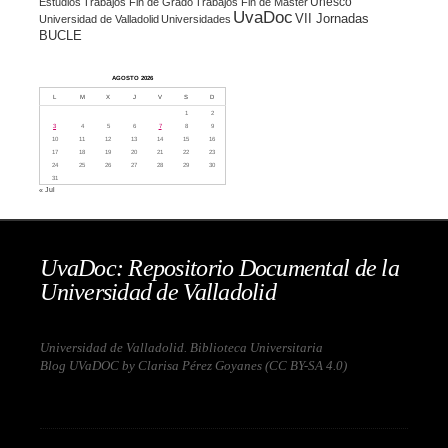
Unesco
Estudios
Trabajos Fin de Grado
Trabajos Fin de Máster
UvaDoc
VII Jornadas
Universidad de Valladolid
Universidades
BUCLE
AGOSTO 2026
L
M
X
J
V
S
D
1
2
3
4
5
6
7
8
9
10
11
12
13
14
15
16
17
18
19
20
21
22
23
24
25
26
27
28
29
30
31
« Jul
UvaDoc: Repositorio Documental de la
Universidad de Valladolid
Universidad de Valladolid. Biblioteca Universitaria
Blog UVaDOC by Clarisa Pérez Goyanes (
CC BY-SA 4.0
)