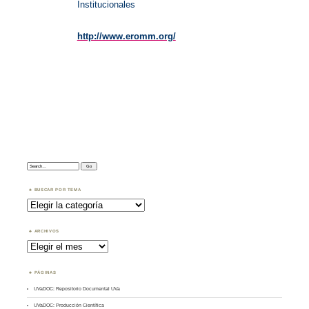
Institucionales
http://www.eromm.org/
Search:
BUSCAR POR TEMA
Buscar
por
Tema
ARCHIVOS
Archivos
PÁGINAS
UVaDOC: Repositorio Documental UVa
UVaDOC: Producción Científica