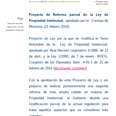
Posted
by
UVADOC
in
Derechos de Autor
,
Legislación
≈
Comentarios
en
desactivados
Proyect
de
Reform
Parcial
Proyecto de Reforma parcial de la Ley de
de
la
Tags
Propiedad Intelectual
, aprobado por el Consejo de
Ley
de
Derechos de autor
,
Propied
Ministros (21 febrero 2014)
Legislación
,
Ley de
Intelect
propiedad intelectual
Proyecto de Ley por la que se modifica el Texto
Refundido de la Ley de Propiedad Intelectual,
aprobado por Real Decreto Legislativo 1/1996, de 12
de abril, y la Ley 1/2000, de 7 de enero.-
BOCG.
Congreso de los Diputados Núm. A-81-1 de 21 de
febrero de 2014 (
documento completo
)
Con la aprobación de este Proyecto de Ley y sin
perjuicio de realizar posteriormente una segunda
reforma de más amplio calado en materia de
Propiedad Intelectual, el Gobierno aborda una
modificación parcial de la actual regulación para
tratar aquellos aspectos que se consideran más
urgentes: