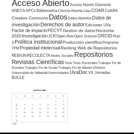
Acceso Abierto
Acceso Abierto Diamante
COAR
ANECA
APCs
Bibliometría
CoARA
Ciencia Abierta
Citas
Datos
Datos de
Creative Commons
Datos Abiertos
Derechos de autor
investigación
Ediciones UVa
Factor de impacto
FECYT
Gestion de datos
Horizonte
ORCID
2020
Investigación
JCR
Open Aire
Open Science
Plan
Política institucional
Producción científica
S
Programa
Propiedad intelectual
Ranking Web de Repositorios
7PM
Repositorios
REBIUN
RECOLECTA
Redes Sociales
Revistas Científicas
Tesis
Tesis Doctorales
Trabajos Fin de
Unesco
Estudios
Trabajos Fin de Grado
Trabajos Fin de Máster
UvaDoc
VII Jornadas
Universidad de Valladolid
Universidades
BUCLE
AGOSTO 2026
L
M
X
J
V
S
D
1
2
3
4
5
6
7
8
9
10
11
12
13
14
15
16
17
18
19
20
21
22
23
24
25
26
27
28
29
30
31
« Jul