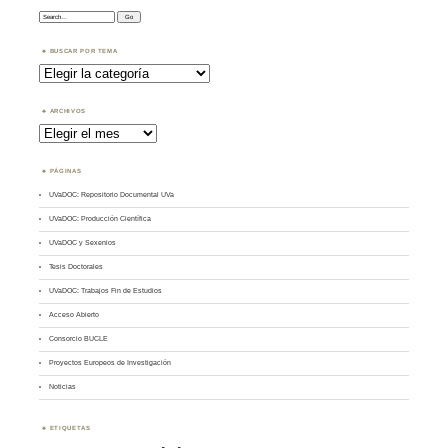
Search:
BUSCAR POR TEMA
Buscar
por
Tema
ARCHIVOS
Archivos
PÁGINAS
UVaDOC: Repositorio Documental UVa
UVaDOC: Producción Científica
UVaDOC y Sexenios
Tesis Doctorales
UVaDOC: Trabajos Fin de Estudios
Acceso Abierto
Consorcio BUCLE
Proyectos Europeos de Investigación
Noticias
ETIQUETAS