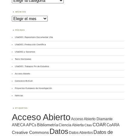
por
Tema
ARCHIVOS
Archivos
PÁGINAS
UVaDOC: Repositorio Documental UVa
UVaDOC: Producción Científica
UVaDOC y Sexenios
Tesis Doctorales
UVaDOC: Trabajos Fin de Estudios
Acceso Abierto
Consorcio BUCLE
Proyectos Europeos de Investigación
Noticias
ETIQUETAS
Acceso Abierto
Acceso Abierto Diamante
COAR
ANECA
APCs
Bibliometría
CoARA
Ciencia Abierta
Citas
Datos
Datos de
Creative Commons
Datos Abiertos