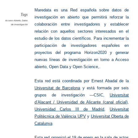
red
de
‘Big
Maredata es una Red española sobre datos de
Data’
Tags
investigación en abierto que permitirá reforzar la
Acceso Abierto
,
Datos
colaboración entre investigadores y establecer
de investigación
relación con aquellos sectores interesados en el
estudio de los datos científicos. Para incrementar la
participación de investigadores españoles en
proyectos del programa Horizon2020 y generar
nuevas líneas de investigación en torno a Acceso
abierto, Open Data y Open Science,.
Esta red está coordinada por Ernest Abadal de la
Universitat de Barcelona
y está formada por seis
grupos de investigación —CSIC,
Universitat
d’Alacant / Universidad de Alicante (canal oficial)
,
Universidad Carlos III de Madrid
,
Universitat
Politècnica de València UPV
y
Universitat Oberta de
Catalunya
Esta red organizó el 19 de enero en la sala de actos