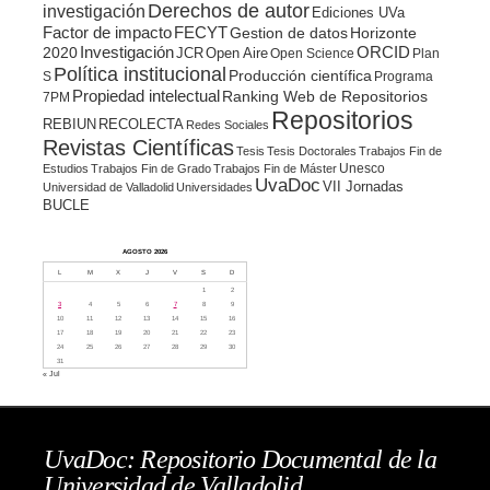
Derechos de autor
investigación
Ediciones UVa
Factor de impacto
FECYT
Gestion de datos
Horizonte
ORCID
2020
Investigación
JCR
Open Aire
Open Science
Plan
Política institucional
Producción científica
S
Programa
Propiedad intelectual
Ranking Web de Repositorios
7PM
Repositorios
REBIUN
RECOLECTA
Redes Sociales
Revistas Científicas
Tesis
Tesis Doctorales
Trabajos Fin de
Unesco
Estudios
Trabajos Fin de Grado
Trabajos Fin de Máster
UvaDoc
VII Jornadas
Universidad de Valladolid
Universidades
BUCLE
AGOSTO 2026
L
M
X
J
V
S
D
1
2
3
4
5
6
7
8
9
10
11
12
13
14
15
16
17
18
19
20
21
22
23
24
25
26
27
28
29
30
31
« Jul
UvaDoc: Repositorio Documental de la
Universidad de Valladolid