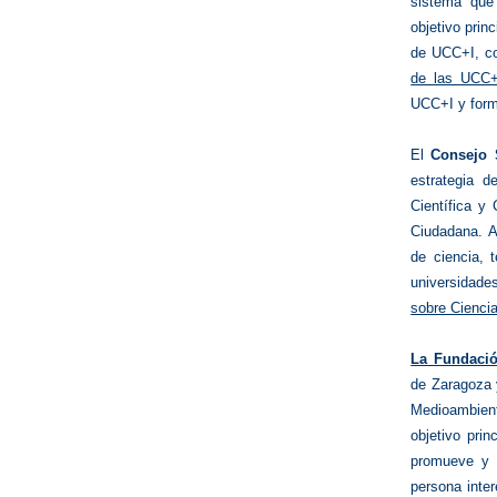
sistema que 
objetivo prin
de UCC+I, co
de las UCC+I
UCC+I y form
El
Consejo S
estrategia d
Científica y
Ciudadana. A
de ciencia, 
universidad
sobre Ciencia
La Fundación
de Zaragoza 
Medioambien
objetivo prin
promueve y f
persona inter