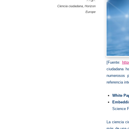
Ciencia ciudadana
,
Horizon
Europe
[Fuente:
http
ciudadana ha
numerosos p
referencia in
White Pa
Embeddin
Science F
La ciencia c
más de una d