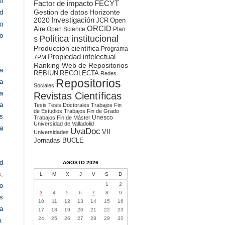
l
Factor de impacto
FECYT
Gestion de datos
Horizonte
ed
2020
Investigación
JCR
Open
co
ORCID
Aire
Open Science
Plan
o
Política institucional
S
Producción científica
Programa
Propiedad intelectual
7PM
Ranking Web de Repositorios
a
REBIUN
RECOLECTA
Redes
Repositorios
a
Sociales
a
Revistas Científicas
a
Tesis
Tesis Doctorales
Trabajos Fin
de Estudios
Trabajos Fin de Grado
as
Unesco
Trabajos Fin de Máster
Universidad de Valladolid
a
UvaDoc
VII
Universidades
Jornadas BUCLE
ad
AGOSTO 2026
s,
L
M
X
J
V
S
D
1
2
o
3
4
5
6
7
8
9
is
10
11
12
13
14
15
16
a
17
18
19
20
21
22
23
24
25
26
27
28
29
30
n.