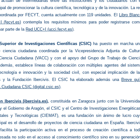
actúan de intermediarias entre las instituciones y los ciudadanos con e
cipal de promocionar la cultura científica, tecnológica y de la innovación. La r
ordinada por FECYT, cuenta actualmente con 119 unidades. El
Libro Blan
 (fecyt.es)
contempla los requisitos mínimos para poder registrarse com
ar parte de la
Red UCC+I (ucci.fecyt.es)
.
uperior de Investigaciones Científicas (CSIC)
ha puesto en marcha un
e ciencia ciudadana coordinada por la Vicepresidencia Adjunta de Cultur
 Ciencia Ciudadana (VACC) y con el apoyo del Grupo de Trabajo de Cienci
demás, establece líneas de colaboración con múltiples agentes del sistem
tecnología e innovación y la sociedad civil, con especial implicación de l
es y la Fundación Ibercivis. El CSIC ha elaborado además una
Breve guí
 Ciudadana CSIC (digital.csic.es)
.
 Ibercivis (ibercivis.es)
,
constituida en Zaragoza junto con la Universid
y el Gobierno de Aragón, el CSIC y el Centro de Investigaciones Energética
tales y Tecnológicas (CIEMAT), es una fundación sin ánimo de lucro cuy
cipal es el desarrollo de proyectos de ciencia ciudadana en España. Iberciv
acilita la participación activa en el proceso de creación científica a tod
esada no solo en el acceso al conocimiento científico sino en su generació