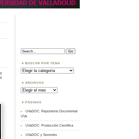
Search:
BUSCAR POR TEMA
Buscar
por
s
Tema
en
s
Ciencia
ARCHIVOS
ciudadana
Archivos
PÁGINAS
UVaDOC: Repositorio Documental
UVa
UVaDOC: Producción Científica
UVaDOC y Sexenios