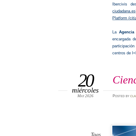
Ibercivis de
ciudadana.es
Platform (cit
La
Agencia 
encargada de
participación
centros de l+
20
Cien
miércoles
May 2026
Posted
by
cla
Tags