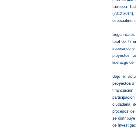
Europea. Est
(2012‑2014),
especialmente
Según datos 
total de 77 
superando e
proyectos fu
liderazgo del
Bajo el act
proyectos
a 
financiació
participació
ciudadana d
procesos de i
se distribuye
de Investiga