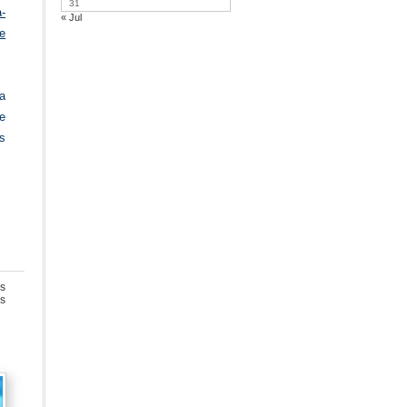
31
-
« Jul
e
a
e
os
s
en
s
Ciencia
ciudadana