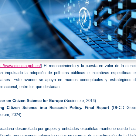
s://www.ciencia.gob.es/
] El reconocimiento y la puesta en valor de la cienc
n impulsado la adopción de políticas públicas e iniciativas específicas e
aíses. Este avance se apoya en marcos conceptuales y estratégicos d
ternacional, entre los que destacan:
per on Citizen Science for Europe
(Socientize, 2014)
g Citizen Science into Research Policy. Final Report
(OECD Globa
orum, 2024).
iudadana desarrollada por grupos y entidades españolas mantiene desde hac
écada una presencia relevante en los programas de investigación de la Unió