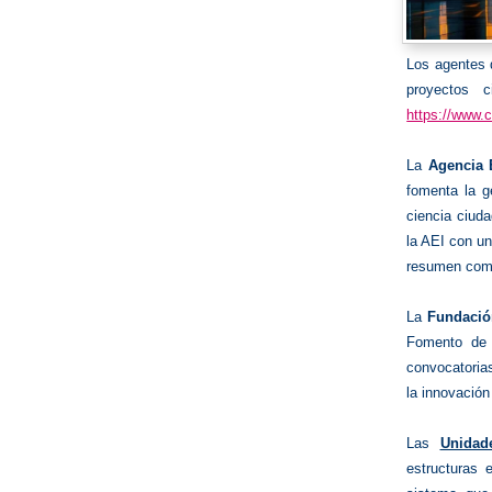
Los agentes d
proyectos c
https://www.c
La
Agencia E
fomenta la g
ciencia ciud
la AEI con un
resumen como
La
Fundació
Fomento de 
convocatorias
la innovació
Las
Unidad
estructuras 