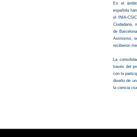
En el ámbito
española han
el INIA‑CSI
Ciudadana, m
de Barcelona
Asimismo, en
recibieron me
La consolida
través del p
con la partic
diseño de una
la ciencia ci