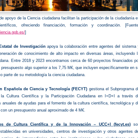
e apoyo de la Ciencia ciudadana facilitan la participación de la ciudadanía 
ientíficos, ofreciendo financiación, formación y coordinación. [Fuente
iencia.gob.es/
]
statal de Investigación
apoya la colaboración entre agentes del sistema 
eneración de conocimiento de alto impacto en diversas áreas, incluyendo l
adana. Entre 2018 y 2023 encontramos cerca de 60 proyectos financiados po
 presupuesto algo superior a los 7,75 M€, que incluyen específicamente en 
 parte de su metodología la ciencia ciudadana.
n Española de Ciencia y Tecnología (FECYT)
gestiona el Subprograma d
la Cultura Científica y la Participación Ciudadana en I+D+I a través d
 anuales de ayudas para el fomento de la cultura científica, tecnológica y 
n con un presupuesto anual aproximado de 4 M€.
es de Cultura Científica y de la Innovación – UCC+I (fecyt.es)
so
establecidas en universidades, centros de investigación y otros agentes de