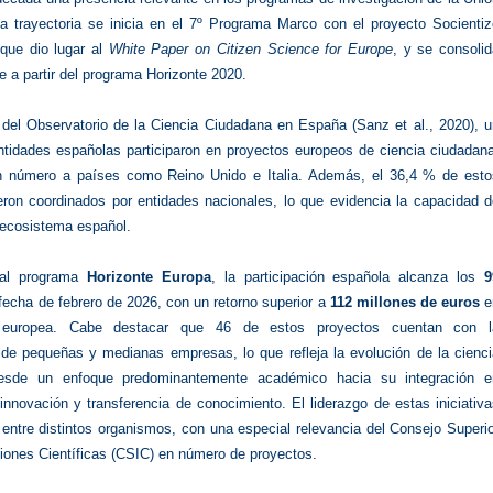
a trayectoria se inicia en el 7º Programa Marco con el proyecto Socientiz
 que dio lugar al
White Paper on Citizen Science for Europe
, y se consoli
 a partir del programa Horizonte 2020.
del Observatorio de la Ciencia Ciudadana en España (Sanz et al., 2020), u
entidades españolas participaron en proyectos europeos de ciencia ciudadan
n número a países como Reino Unido e Italia. Además, el 36,4 % de esto
eron coordinados por entidades nacionales, lo que evidencia la capacidad d
 ecosistema español.
ual programa
Horizonte Europa
, la participación española alcanza los
9
fecha de febrero de 2026, con un retorno superior a
112 millones de euros
e
n europea. Cabe destacar que 46 de estos proyectos cuentan con l
n de pequeñas y medianas empresas, lo que refleja la evolución de la cienc
esde un enfoque predominantemente académico hacia su integración e
nnovación y transferencia de conocimiento. El liderazgo de estas iniciativ
 entre distintos organismos, con una especial relevancia del Consejo Superi
ciones Científicas (CSIC) en número de proyectos.