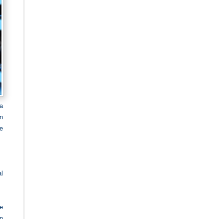
ia
n
e
l
e
n