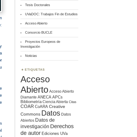
Tesis Doctorales
UVaDOC: Trabajos Fin de Estudios
en
Acceso Abierto
:
Consorcio BUCLE
Proyectos Europeos de
y
Investigación
a
Noticias
r
su
ETIQUETAS
Acceso
Abierto
e
Acceso Abierto
e
ANECA
APCs
Diamante
Bibliometría
Ciencia Abierta
Citas
de
COAR
Creative
CoARA
Datos
Commons
Datos
Datos de
Abiertos
n
Derechos
investigación
l
de autor
Ediciones UVa