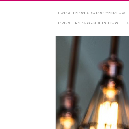
UVADOC: REPOSITORIO DOCUMENTAL UVA
UVADOC: TRABAJOS FIN DE ESTUDIOS
A
Repositorio Do
~ UVaDOC