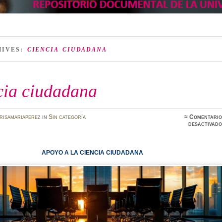
HIVES:
CIENCIA CIUDADANA
cia ciudadana
risamariaperez
in
Sin categoría
≈
Comentario
desactivado
APOYO A LA CIENCIA CIUDADANA