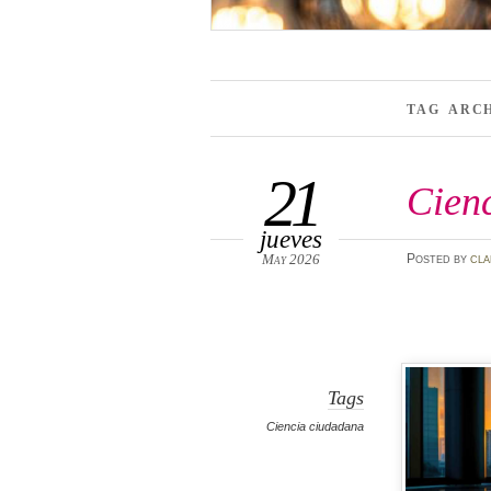
TAG ARC
21
Cien
jueves
May 2026
Posted
by
cla
Tags
Ciencia ciudadana