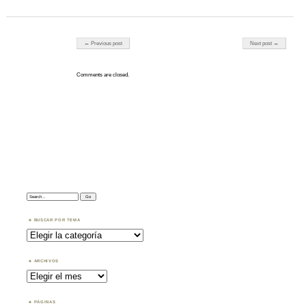
Post navigation
← Previous post
Next post →
Comments are closed.
Search:
BUSCAR POR TEMA
Buscar
por
Tema
ARCHIVOS
Archivos
PÁGINAS