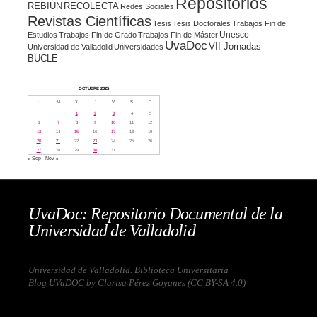
Repositorios
REBIUN
RECOLECTA
Redes Sociales
Revistas Científicas
Tesis
Tesis Doctorales
Trabajos Fin de
Unesco
Estudios
Trabajos Fin de Grado
Trabajos Fin de Máster
UvaDoc
VII Jornadas
Universidad de Valladolid
Universidades
BUCLE
OCTUBRE 2025
L
M
X
J
V
S
D
1
2
3
4
5
6
7
8
9
10
11
12
13
14
15
16
17
18
19
20
21
22
23
24
25
26
27
28
29
30
31
« Sep
Nov »
UvaDoc: Repositorio Documental de la
Universidad de Valladolid
Universidad de Valladolid. Biblioteca Universitaria
Blog UVaDOC by Clarisa Pérez Goyanes (
CC BY-SA 4.0
)