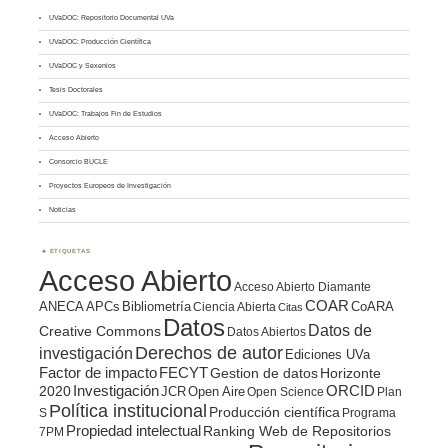
UVaDOC: Repositorio Documental UVa
UVaDOC: Producción Científica
UVaDOC y Sexenios
Tesis Doctorales
UVaDOC: Trabajos Fin de Estudios
Acceso Abierto
Consorcio BUCLE
Proyectos Europeos de Investigación
Noticias
ETIQUETAS
Acceso Abierto
Acceso Abierto Diamante
COAR
ANECA
APCs
Bibliometría
CoARA
Ciencia Abierta
Citas
Datos
Datos de
Creative Commons
Datos Abiertos
Derechos de autor
investigación
Ediciones UVa
Factor de impacto
FECYT
Gestion de datos
Horizonte
ORCID
2020
Investigación
JCR
Open Aire
Open Science
Plan
Política institucional
Producción científica
S
Programa
Propiedad intelectual
Ranking Web de Repositorios
7PM