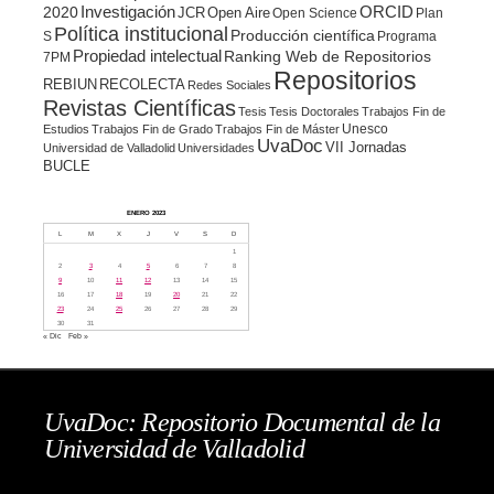
ORCID
2020
Investigación
JCR
Open Aire
Open Science
Plan
Política institucional
Producción científica
S
Programa
Propiedad intelectual
Ranking Web de Repositorios
7PM
Repositorios
REBIUN
RECOLECTA
Redes Sociales
Revistas Científicas
Tesis
Tesis Doctorales
Trabajos Fin de
Unesco
Estudios
Trabajos Fin de Grado
Trabajos Fin de Máster
UvaDoc
VII Jornadas
Universidad de Valladolid
Universidades
BUCLE
ENERO 2023
L
M
X
J
V
S
D
1
2
3
4
5
6
7
8
9
10
11
12
13
14
15
16
17
18
19
20
21
22
23
24
25
26
27
28
29
30
31
« Dic
Feb »
UvaDoc: Repositorio Documental de la
Universidad de Valladolid