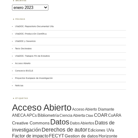
ARCHIVOS
Archivos
PÁGINAS
UVaDOC: Repositorio Documental UVa
UVaDOC: Producción Científica
UVaDOC y Sexenios
Tesis Doctorales
UVaDOC: Trabajos Fin de Estudios
Acceso Abierto
Consorcio BUCLE
Proyectos Europeos de Investigación
Noticias
ETIQUETAS
Acceso Abierto
Acceso Abierto Diamante
COAR
ANECA
APCs
Bibliometría
CoARA
Ciencia Abierta
Citas
Datos
Datos de
Creative Commons
Datos Abiertos
Derechos de autor
investigación
Ediciones UVa
Factor de impacto
FECYT
Gestion de datos
Horizonte