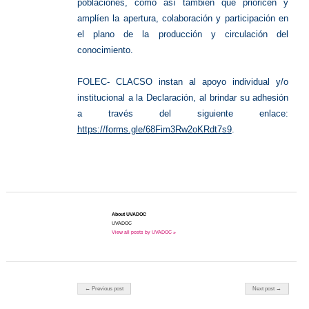
poblaciones, como así también que prioricen y
amplíen la apertura, colaboración y participación en
el plano de la producción y circulación del
conocimiento.
FOLEC- CLACSO instan al apoyo individual y/o
institucional a la Declaración, al brindar su adhesión
a través del siguiente enlace:
https://forms.gle/68Fim3Rw2oKRdt7s9
.
About UVADOC
UVADOC
View all posts by UVADOC »
Post navigation
← Previous post
Next post →