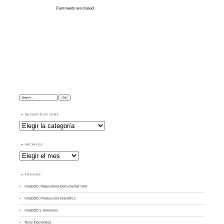
Comments are closed.
Search:
BUSCAR POR TEMA
Buscar
por
Tema
ARCHIVOS
Archivos
PÁGINAS
UVaDOC: Repositorio Documental UVa
UVaDOC: Producción Científica
UVaDOC y Sexenios
Tesis Doctorales