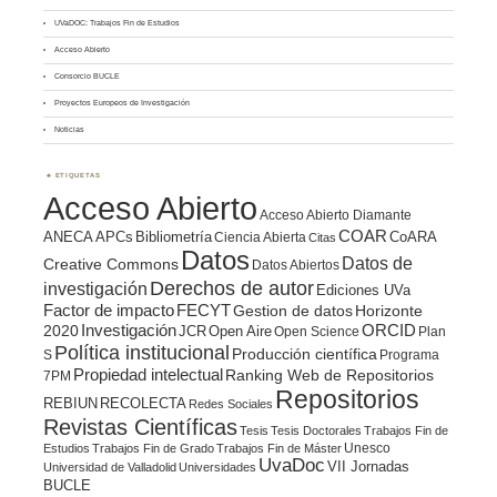
UVaDOC: Trabajos Fin de Estudios
Acceso Abierto
Consorcio BUCLE
Proyectos Europeos de Investigación
Noticias
ETIQUETAS
Acceso Abierto
Acceso Abierto Diamante
COAR
ANECA
APCs
Bibliometría
CoARA
Ciencia Abierta
Citas
Datos
Datos de
Creative Commons
Datos Abiertos
Derechos de autor
investigación
Ediciones UVa
Factor de impacto
FECYT
Gestion de datos
Horizonte
ORCID
2020
Investigación
JCR
Open Aire
Open Science
Plan
Política institucional
Producción científica
S
Programa
Propiedad intelectual
Ranking Web de Repositorios
7PM
Repositorios
REBIUN
RECOLECTA
Redes Sociales
Revistas Científicas
Tesis
Tesis Doctorales
Trabajos Fin de
Unesco
Estudios
Trabajos Fin de Grado
Trabajos Fin de Máster
UvaDoc
VII Jornadas
Universidad de Valladolid
Universidades
BUCLE