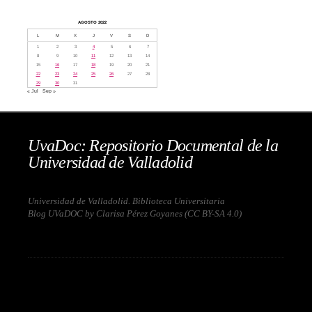
AGOSTO 2022
L
M
X
J
V
S
D
1
2
3
4
5
6
7
8
9
10
11
12
13
14
15
16
17
18
19
20
21
22
23
24
25
26
27
28
29
30
31
« Jul
Sep »
UvaDoc: Repositorio Documental de la
Universidad de Valladolid
Universidad de Valladolid. Biblioteca Universitaria
Blog UVaDOC by Clarisa Pérez Goyanes (
CC BY-SA 4.0
)