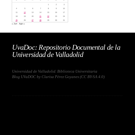
1
2
3
4
5
6
7
8
9
10
11
12
13
14
15
16
17
18
19
20
21
22
23
24
25
26
27
28
29
30
31
« Jun
Ago »
UvaDoc: Repositorio Documental de la
Universidad de Valladolid
Universidad de Valladolid. Biblioteca Universitaria
Blog UVaDOC by Clarisa Pérez Goyanes (
CC BY-SA 4.0
)