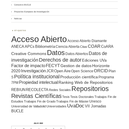
Consorcio BUCLE
Proyectos Europeos de Investigación
Noticias
ETIQUETAS
Acceso Abierto
Acceso Abierto Diamante
COAR
ANECA
APCs
Bibliometría
CoARA
Ciencia Abierta
Citas
Datos
Datos de
Creative Commons
Datos Abiertos
Derechos de autor
investigación
Ediciones UVa
Factor de impacto
FECYT
Gestion de datos
Horizonte
ORCID
2020
Investigación
JCR
Open Aire
Open Science
Plan
Política institucional
Producción científica
S
Programa
Propiedad intelectual
Ranking Web de Repositorios
7PM
Repositorios
REBIUN
RECOLECTA
Redes Sociales
Revistas Científicas
Tesis
Tesis Doctorales
Trabajos Fin de
Unesco
Estudios
Trabajos Fin de Grado
Trabajos Fin de Máster
UvaDoc
VII Jornadas
Universidad de Valladolid
Universidades
BUCLE
JULIO 2022
L
M
X
J
V
S
D