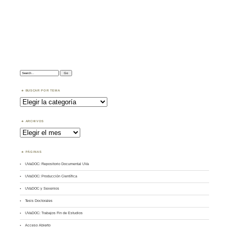
Search:
BUSCAR POR TEMA
Buscar
por
Tema
ARCHIVOS
Archivos
PÁGINAS
UVaDOC: Repositorio Documental UVa
UVaDOC: Producción Científica
UVaDOC y Sexenios
Tesis Doctorales
UVaDOC: Trabajos Fin de Estudios
Acceso Abierto