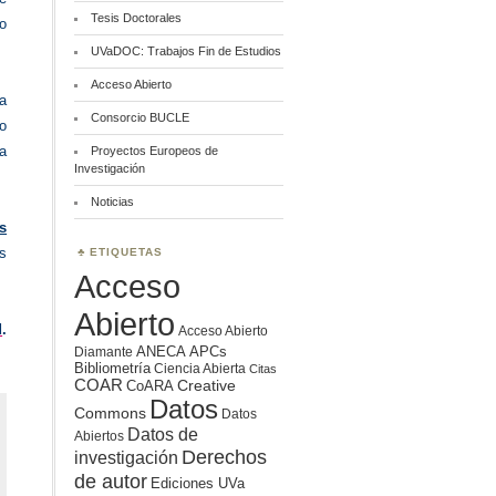
Tesis Doctorales
to
UVaDOC: Trabajos Fin de Estudios
Acceso Abierto
a
Consorcio BUCLE
o
ha
Proyectos Europeos de
Investigación
Noticias
s
s
ETIQUETAS
Acceso
Abierto
d
.
Acceso Abierto
ANECA
APCs
Diamante
Bibliometría
Ciencia Abierta
Citas
COAR
Creative
CoARA
Datos
Commons
Datos
Datos de
Abiertos
Derechos
investigación
de autor
Ediciones UVa