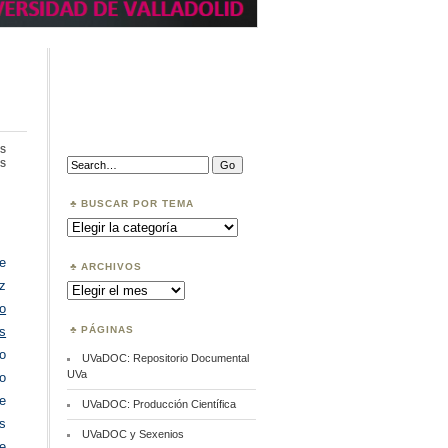
s
en
Search:
s
Tesis
doctorales
BUSCAR POR TEMA
Buscar
por
Tema
de
ARCHIVOS
z
Archivos
o
PÁGINAS
as
o
UVaDOC: Repositorio Documental
UVa
o
de
UVaDOC: Producción Científica
s
UVaDOC y Sexenios
de