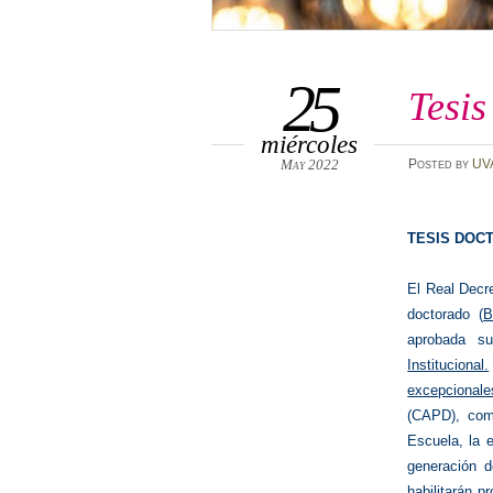
25
Tesis
miércoles
May 2022
Posted
by
UV
TESIS DOCT
El Real Decre
doctorado (
B
aprobada su
Institucional.
excepcionale
(CAPD), como
Escuela, la 
generación d
habilitarán p