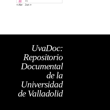
30
31
« Abr
Jun »
UvaDoc:
Repositorio
Documental
de la
Universidad
de Valladolid