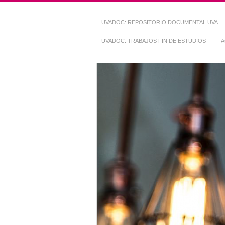
UVADOC: REPOSITORIO DOCUMENTAL UVA
UVADOC: TRABAJOS FIN DE ESTUDIOS
A
Repositorio Do
~ UVaDOC