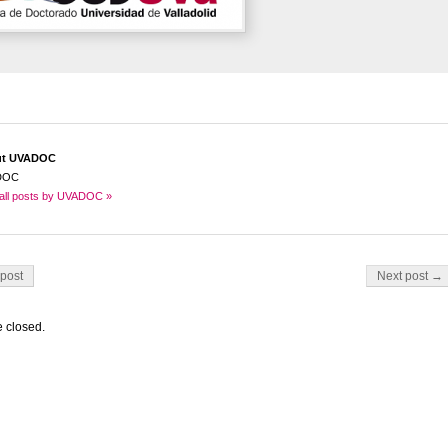
ut UVADOC
DOC
all posts by UVADOC »
on
post
Next post →
 closed.