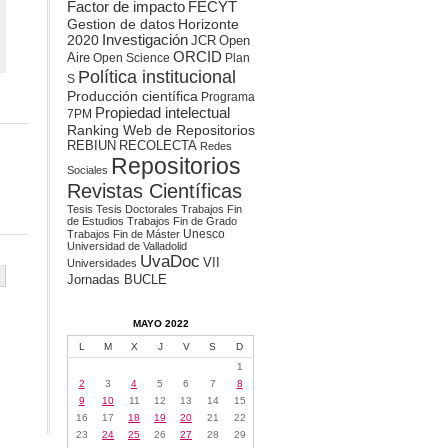
Factor de impacto
FECYT
Gestion de datos
Horizonte
2020
Investigación
JCR
Open
ORCID
Aire
Open Science
Plan
Política institucional
S
Producción científica
Programa
Propiedad intelectual
7PM
Ranking Web de Repositorios
REBIUN
RECOLECTA
Redes
Repositorios
Sociales
Revistas Científicas
Tesis
Tesis Doctorales
Trabajos Fin
de Estudios
Trabajos Fin de Grado
Unesco
Trabajos Fin de Máster
Universidad de Valladolid
UvaDoc
VII
Universidades
Jornadas BUCLE
MAYO 2022
L
M
X
J
V
S
D
1
2
3
4
5
6
7
8
9
10
11
12
13
14
15
16
17
18
19
20
21
22
23
24
25
26
27
28
29