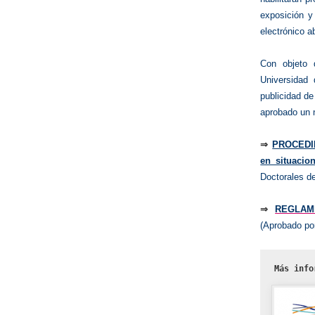
exposición y
electrónico ab
Con objeto 
Universidad 
publicidad de
aprobado un 
⇒
PROCEDIM
en situacio
Doctorales d
⇒
REGLAME
(Aprobado po
Más info