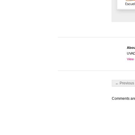
Abo
UVA
View 
Post navigati
← Previous 
Comments are