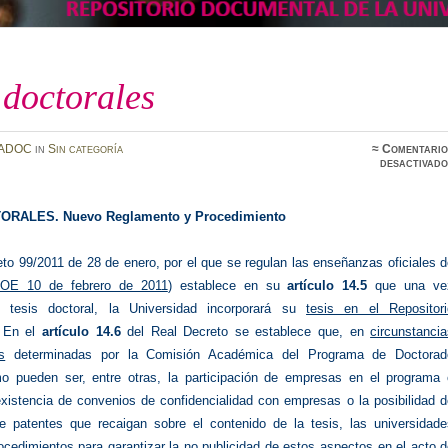
 doctorales
ADOC
in
Sin categoría
≈
Comentario
desactivado
ORALES. Nuevo Reglamento y Procedimiento
to 99/2011 de 28 de enero, por el que se regulan las enseñanzas oficiales 
OE 10 de febrero de 2011
) establece en su
artículo 14.5
que una ve
 tesis doctoral, la Universidad incorporará su
tesis en el Repositori
En el
artículo 14.6
del Real Decreto se establece que, en
circunstanci
s
determinadas por la Comisión Académica del Programa de Doctorad
 pueden ser, entre otras, la participación de empresas en el programa 
existencia de convenios de confidencialidad con empresas o la posibilidad 
e patentes que recaigan sobre el contenido de la tesis, las universidade
rocedimientos para garantizar la no publicidad de estos aspectos en el acto 