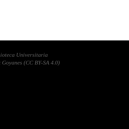
lioteca Universitaria
 Goyanes (
CC BY-SA 4.0
)