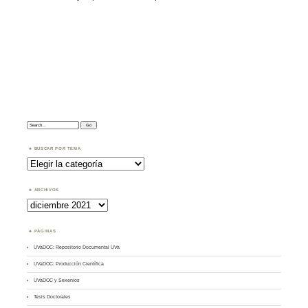
Search:
BUSCAR POR TEMA
Buscar
por
Tema
ARCHIVOS
Archivos
PÁGINAS
UVaDOC: Repositorio Documental UVa
UVaDOC: Producción Científica
UVaDOC y Sexenios
Tesis Doctorales