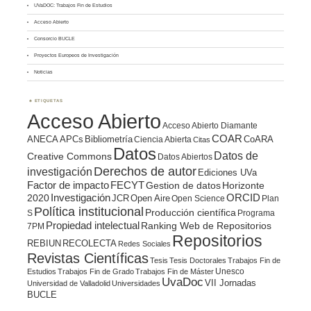
UVaDOC: Trabajos Fin de Estudios
Acceso Abierto
Consorcio BUCLE
Proyectos Europeos de Investigación
Noticias
ETIQUETAS
Acceso Abierto
Acceso Abierto Diamante
COAR
ANECA
APCs
Bibliometría
CoARA
Ciencia Abierta
Citas
Datos
Datos de
Creative Commons
Datos Abiertos
Derechos de autor
investigación
Ediciones UVa
Factor de impacto
FECYT
Gestion de datos
Horizonte
ORCID
2020
Investigación
JCR
Open Aire
Open Science
Plan
Política institucional
Producción científica
S
Programa
Propiedad intelectual
Ranking Web de Repositorios
7PM
Repositorios
REBIUN
RECOLECTA
Redes Sociales
Revistas Científicas
Tesis
Tesis Doctorales
Trabajos Fin de
Unesco
Estudios
Trabajos Fin de Grado
Trabajos Fin de Máster
UvaDoc
VII Jornadas
Universidad de Valladolid
Universidades
BUCLE