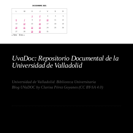
DICIEMBRE 2021
L
M
X
J
V
S
D
1
2
3
4
5
6
7
8
9
10
11
12
13
14
15
16
17
18
19
20
21
22
23
24
25
26
27
28
29
30
31
« Nov
Ene »
UvaDoc: Repositorio Documental de la
Universidad de Valladolid
Universidad de Valladolid. Biblioteca Universitaria
Blog UVaDOC by Clarisa Pérez Goyanes (
CC BY-SA 4.0
)