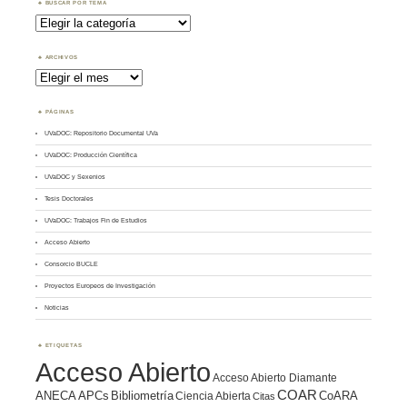
BUSCAR POR TEMA
Buscar
por
Tema
ARCHIVOS
Archivos
PÁGINAS
UVaDOC: Repositorio Documental UVa
UVaDOC: Producción Científica
UVaDOC y Sexenios
Tesis Doctorales
UVaDOC: Trabajos Fin de Estudios
Acceso Abierto
Consorcio BUCLE
Proyectos Europeos de Investigación
Noticias
ETIQUETAS
Acceso Abierto
Acceso Abierto Diamante
COAR
ANECA
APCs
Bibliometría
CoARA
Ciencia Abierta
Citas