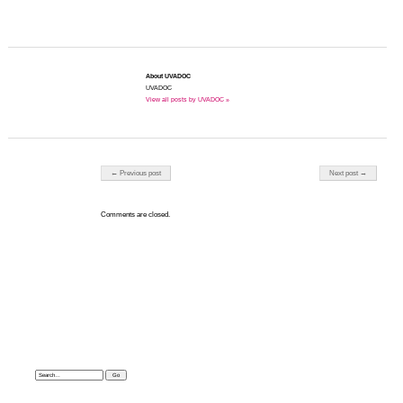
About UVADOC
UVADOC
View all posts by UVADOC »
Post navigation
← Previous post
Next post →
Comments are closed.
Search: