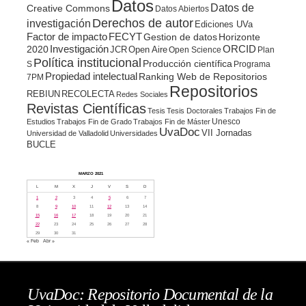
Datos
Datos de
Creative Commons
Datos Abiertos
Derechos de autor
investigación
Ediciones UVa
Factor de impacto
FECYT
Gestion de datos
Horizonte
ORCID
2020
Investigación
JCR
Open Aire
Open Science
Plan
Política institucional
Producción científica
S
Programa
Propiedad intelectual
Ranking Web de Repositorios
7PM
Repositorios
REBIUN
RECOLECTA
Redes Sociales
Revistas Científicas
Tesis
Tesis Doctorales
Trabajos Fin de
Unesco
Estudios
Trabajos Fin de Grado
Trabajos Fin de Máster
UvaDoc
VII Jornadas
Universidad de Valladolid
Universidades
BUCLE
MARZO 2021
L
M
X
J
V
S
D
1
2
3
4
5
6
7
8
9
10
11
12
13
14
15
16
17
18
19
20
21
22
23
24
25
26
27
28
29
30
31
« Feb
Abr »
UvaDoc: Repositorio Documental de la