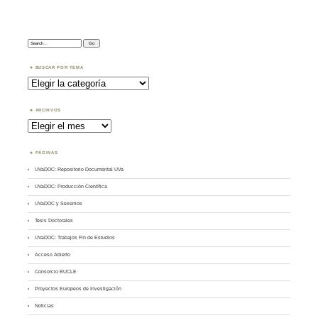
Search:
BUSCAR POR TEMA
Buscar
por
Tema
ARCHIVOS
Archivos
PÁGINAS
UVaDOC: Repositorio Documental UVa
UVaDOC: Producción Científica
UVaDOC y Sexenios
Tesis Doctorales
UVaDOC: Trabajos Fin de Estudios
Acceso Abierto
Consorcio BUCLE
Proyectos Europeos de Investigación
Noticias