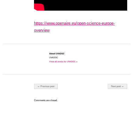
https://www.openaire.eu/open-science-europe-
overview
About UVADOC
UVADOC
View all posts by UVADOC »
Post navigation
← Previous post
Next post →
Comments are closed.