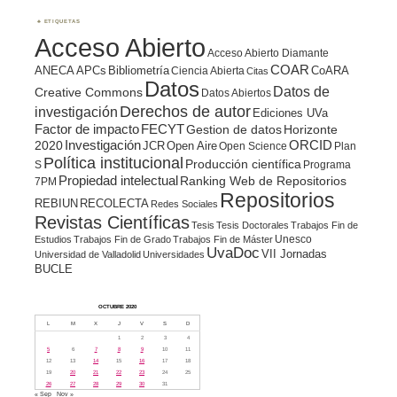
ETIQUETAS
Acceso Abierto
Acceso Abierto Diamante
COAR
ANECA
APCs
Bibliometría
CoARA
Ciencia Abierta
Citas
Datos
Datos de
Creative Commons
Datos Abiertos
Derechos de autor
investigación
Ediciones UVa
Factor de impacto
FECYT
Gestion de datos
Horizonte
ORCID
2020
Investigación
JCR
Open Aire
Open Science
Plan
Política institucional
Producción científica
S
Programa
Propiedad intelectual
Ranking Web de Repositorios
7PM
Repositorios
REBIUN
RECOLECTA
Redes Sociales
Revistas Científicas
Tesis
Tesis Doctorales
Trabajos Fin de
Unesco
Estudios
Trabajos Fin de Grado
Trabajos Fin de Máster
UvaDoc
VII Jornadas
Universidad de Valladolid
Universidades
BUCLE
OCTUBRE 2020
L
M
X
J
V
S
D
1
2
3
4
5
6
7
8
9
10
11
12
13
14
15
16
17
18
19
20
21
22
23
24
25
26
27
28
29
30
31
« Sep
Nov »