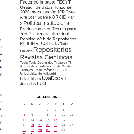
Factor de impacto
FECYT
Gestion de datos
Horizonte
2020
Investigación
JCR
Open
ORCID
Aire
Open Science
Plan
Política institucional
S
Producción científica
Programa
Propiedad intelectual
7PM
Ranking Web de Repositorios
or
REBIUN
RECOLECTA
Redes
la
Repositorios
Sociales
a
Revistas Científicas
al
Tesis
Tesis Doctorales
Trabajos Fin
de Estudios
Trabajos Fin de Grado
e
Unesco
Trabajos Fin de Máster
 y
Universidad de Valladolid
UvaDoc
VII
Universidades
Jornadas BUCLE
e
OCTUBRE 2020
a
L
M
X
J
V
S
D
os
1
2
3
4
n
5
6
7
8
9
10
11
12
13
14
15
16
17
18
y
19
20
21
22
23
24
25
l
26
27
28
29
30
31