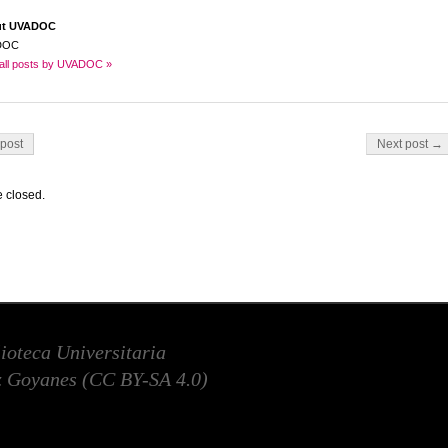
ut UVADOC
DOC
all posts by UVADOC »
on
post
Next post →
 closed.
lioteca Universitaria
 Goyanes (
CC BY-SA 4.0
)