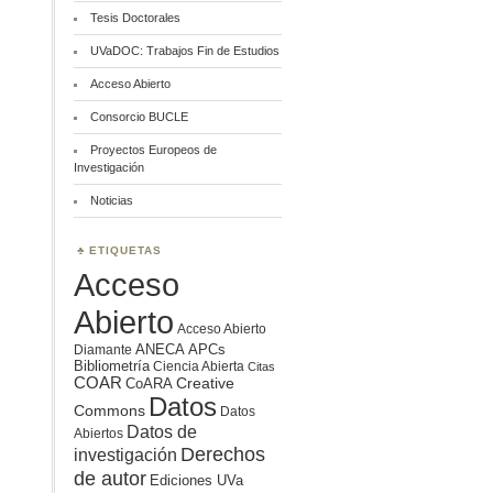
Tesis Doctorales
UVaDOC: Trabajos Fin de Estudios
Acceso Abierto
Consorcio BUCLE
Proyectos Europeos de
Investigación
Noticias
ETIQUETAS
Acceso
Abierto
Acceso Abierto
ANECA
APCs
Diamante
Bibliometría
Ciencia Abierta
Citas
COAR
Creative
CoARA
Datos
Commons
Datos
Datos de
Abiertos
Derechos
investigación
de autor
Ediciones UVa