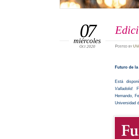
07
Edic
miércoles
Oct 2020
Posted
by
UV
Futuro de la
Está dispon
Valladolid
: F
Hernando, Fe
Universidad d