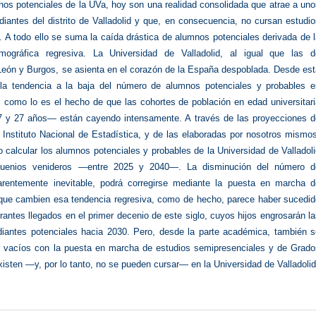
nos potenciales de la UVa, hoy son una realidad consolidada que atrae a un
diantes del distrito de Valladolid y que, en consecuencia, no cursan estudi
s. A todo ello se suma la caída drástica de alumnos potenciales derivada de 
mográfica regresiva. La Universidad de Valladolid, al igual que las d
eón y Burgos, se asienta en el corazón de la España despoblada. Desde est
 la tendencia a la baja del número de alumnos potenciales y probables e
, como lo es el hecho de que las cohortes de población en edad universitar
 y 27 años— están cayendo intensamente. A través de las proyecciones d
 Instituto Nacional de Estadística, y de las elaboradas por nosotros mismo
calcular los alumnos potenciales y probables de la Universidad de Valladol
quenios venideros —entre 2025 y 2040—. La disminución del número d
rentemente inevitable, podrá corregirse mediante la puesta en marcha d
que cambien esa tendencia regresiva, como de hecho, parece haber sucedid
rantes llegados en el primer decenio de este siglo, cuyos hijos engrosarán l
udiantes potenciales hacia 2030. Pero, desde la parte académica, también s
r vacíos con la puesta en marcha de estudios semipresenciales y de Grado
isten —y, por lo tanto, no se pueden cursar— en la Universidad de Valladolid