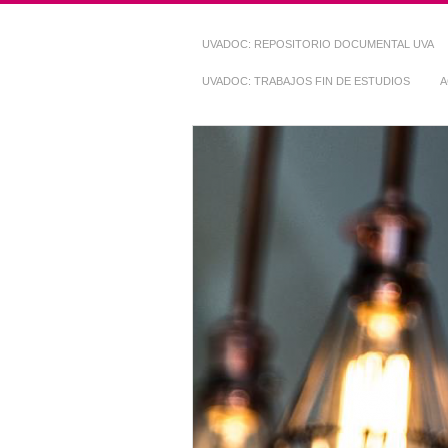
UVADOC: REPOSITORIO DOCUMENTAL UVA
UVADOC: TRABAJOS FIN DE ESTUDIOS
A
Repositorio Do
~ UVaDOC