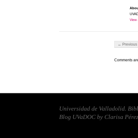
Abo
UVA
View 
Post navigati
← Previous 
Comments are
Universidad de Valladolid. Bib
Blog UVaDOC by Clarisa Pérez