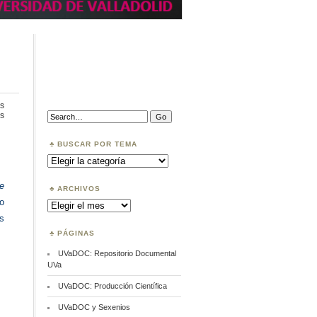
s
en
Search:
s
Ediciones
UVa
BUSCAR POR TEMA
Buscar
por
Tema
e
ARCHIVOS
o
Archivos
s
PÁGINAS
UVaDOC: Repositorio Documental
UVa
UVaDOC: Producción Científica
UVaDOC y Sexenios