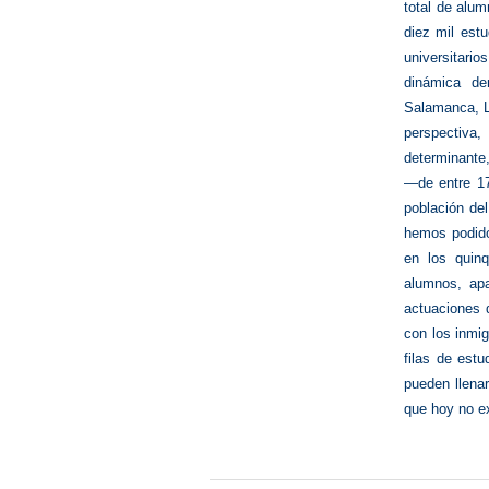
total de alum
diez mil estu
universitario
dinámica de
Salamanca, L
perspectiva,
determinante
—de entre 17
población del
hemos podido 
en los quin
alumnos, apa
actuaciones 
con los inmig
filas de est
pueden llena
que hoy no ex