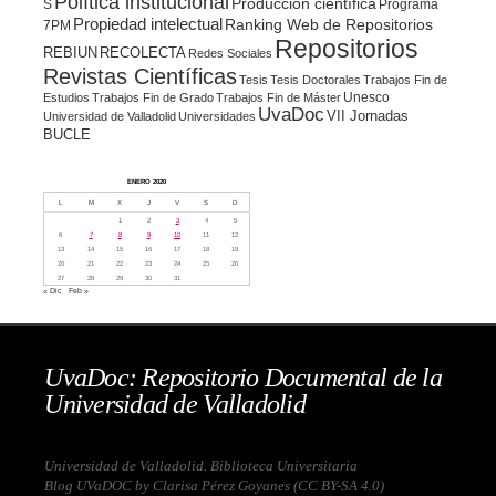
Política institucional
Producción científica
S
Programa
Propiedad intelectual
Ranking Web de Repositorios
7PM
Repositorios
REBIUN
RECOLECTA
Redes Sociales
Revistas Científicas
Tesis
Tesis Doctorales
Trabajos Fin de
Unesco
Estudios
Trabajos Fin de Grado
Trabajos Fin de Máster
UvaDoc
VII Jornadas
Universidad de Valladolid
Universidades
BUCLE
ENERO 2020
L
M
X
J
V
S
D
1
2
3
4
5
6
7
8
9
10
11
12
13
14
15
16
17
18
19
20
21
22
23
24
25
26
27
28
29
30
31
« Dic
Feb »
UvaDoc: Repositorio Documental de la
Universidad de Valladolid
Universidad de Valladolid. Biblioteca Universitaria
Blog UVaDOC by Clarisa Pérez Goyanes (
CC BY-SA 4.0
)