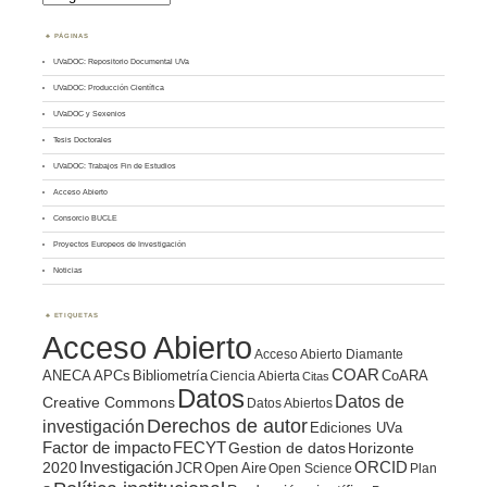
PÁGINAS
UVaDOC: Repositorio Documental UVa
UVaDOC: Producción Científica
UVaDOC y Sexenios
Tesis Doctorales
UVaDOC: Trabajos Fin de Estudios
Acceso Abierto
Consorcio BUCLE
Proyectos Europeos de Investigación
Noticias
ETIQUETAS
Acceso Abierto
Acceso Abierto Diamante
COAR
ANECA
APCs
Bibliometría
CoARA
Ciencia Abierta
Citas
Datos
Datos de
Creative Commons
Datos Abiertos
Derechos de autor
investigación
Ediciones UVa
Factor de impacto
FECYT
Gestion de datos
Horizonte
ORCID
2020
Investigación
JCR
Open Aire
Open Science
Plan