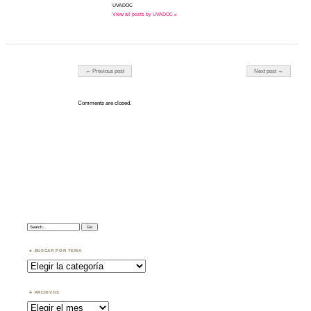
UVADOC
View all posts by UVADOC »
Post navigation
← Previous post
Next post →
Comments are closed.
Search:
BUSCAR POR TEMA
Buscar
por
Tema
ARCHIVOS
Archivos