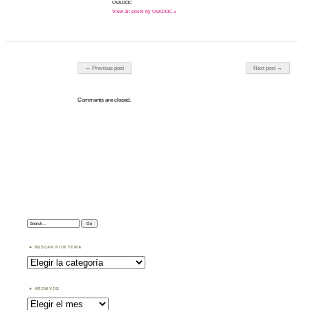
UVADOC
View all posts by UVADOC »
Post navigation
← Previous post
Next post →
Comments are closed.
Search:
BUSCAR POR TEMA
Buscar
por
Tema
ARCHIVOS
Archivos