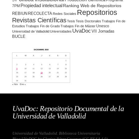
Propiedad intelectual
Ranking Web de Repositorios
7PM
Repositorios
REBIUN
RECOLECTA
Redes Sociales
Revistas Científicas
Tesis
Tesis Doctorales
Trabajos Fin de
Unesco
Estudios
Trabajos Fin de Grado
Trabajos Fin de Máster
UvaDoc
VII Jornadas
Universidad de Valladolid
Universidades
BUCLE
DICIEMBRE 2019
L
M
X
J
V
S
D
1
2
3
4
5
6
7
8
9
10
11
12
13
14
15
16
17
18
19
20
21
22
23
24
25
26
27
28
29
30
31
« Nov
Ene »
UvaDoc: Repositorio Documental de la
Universidad de Valladolid
Universidad de Valladolid. Biblioteca Universitaria
Blog UVaDOC by Clarisa Pérez Goyanes (
CC BY-SA 4.0
)