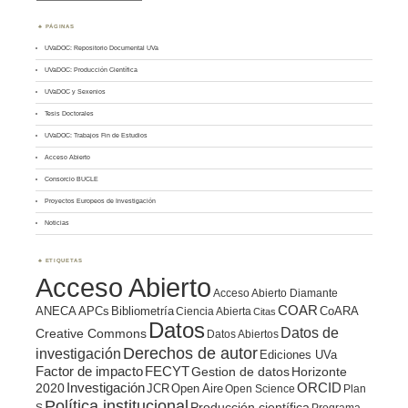
PÁGINAS
UVaDOC: Repositorio Documental UVa
UVaDOC: Producción Científica
UVaDOC y Sexenios
Tesis Doctorales
UVaDOC: Trabajos Fin de Estudios
Acceso Abierto
Consorcio BUCLE
Proyectos Europeos de Investigación
Noticias
ETIQUETAS
Acceso Abierto
Acceso Abierto Diamante
COAR
ANECA
APCs
Bibliometría
CoARA
Ciencia Abierta
Citas
Datos
Datos de
Creative Commons
Datos Abiertos
Derechos de autor
investigación
Ediciones UVa
Factor de impacto
FECYT
Gestion de datos
Horizonte
ORCID
2020
Investigación
JCR
Open Aire
Open Science
Plan
Política institucional
Producción científica
S
Programa