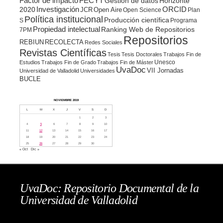
Factor de impacto
FECYT
Gestion de datos
Horizonte
ORCID
2020
Investigación
JCR
Open Aire
Open Science
Plan
Política institucional
Producción científica
S
Programa
Propiedad intelectual
Ranking Web de Repositorios
7PM
Repositorios
REBIUN
RECOLECTA
Redes Sociales
Revistas Científicas
Tesis
Tesis Doctorales
Trabajos Fin de
Unesco
Estudios
Trabajos Fin de Grado
Trabajos Fin de Máster
UvaDoc
VII Jornadas
Universidad de Valladolid
Universidades
BUCLE
NOVIEMBRE 2019
L
M
X
J
V
S
D
1
2
3
4
5
6
7
8
9
10
11
12
13
14
15
16
17
18
19
20
21
22
23
24
25
26
27
28
29
30
« Oct
Dic »
UvaDoc: Repositorio Documental de la
Universidad de Valladolid