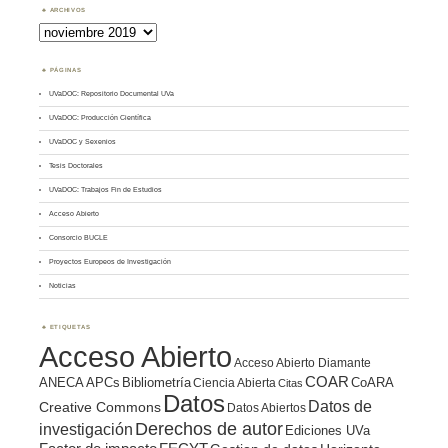
ARCHIVOS
Archivos
PÁGINAS
UVaDOC: Repositorio Documental UVa
UVaDOC: Producción Científica
UVaDOC y Sexenios
Tesis Doctorales
UVaDOC: Trabajos Fin de Estudios
Acceso Abierto
Consorcio BUCLE
Proyectos Europeos de Investigación
Noticias
ETIQUETAS
Acceso Abierto
Acceso Abierto Diamante
COAR
ANECA
APCs
Bibliometría
CoARA
Ciencia Abierta
Citas
Datos
Datos de
Creative Commons
Datos Abiertos
Derechos de autor
investigación
Ediciones UVa