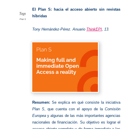
S:
acceso
abierto
El Plan S: hacia el acceso abierto sin revistas
Tags
híbridas
Plan S
Tony Hernández-Pérez.
Anuario
ThinkEPI
,
13
.
Resumen:
Se explica en qué consiste la iniciativa
Plan S
, que cuenta con el apoyo de la
Comisión
Europea
y algunas de las más importantes agencias
nacionales de financiación. Su objetivo es lograr el
acceso abierto completo y de forma inmediata a las