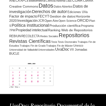
COAR
ANECA
APCs
Bibliometría
CoARA
Ciencia Abierta
Citas
Datos
Datos de
Creative Commons
Datos Abiertos
Derechos de autor
investigación
Ediciones UVa
Factor de impacto
FECYT
Gestion de datos
Horizonte
ORCID
2020
Investigación
JCR
Open Aire
Open Science
Plan
Política institucional
Producción científica
S
Programa
Propiedad intelectual
Ranking Web de Repositorios
7PM
Repositorios
REBIUN
RECOLECTA
Redes Sociales
Revistas Científicas
Tesis
Tesis Doctorales
Trabajos Fin de
Unesco
Estudios
Trabajos Fin de Grado
Trabajos Fin de Máster
UvaDoc
VII Jornadas
Universidad de Valladolid
Universidades
BUCLE
ABRIL 2019
L
M
X
J
V
S
D
1
2
3
4
5
6
7
8
9
10
11
12
13
14
15
16
17
18
19
20
21
22
23
24
25
26
27
28
29
30
« Mar
May »
UvaDoc: Repositorio Documental de la