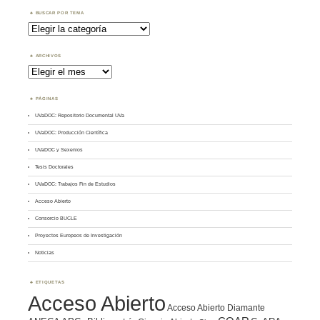
BUSCAR POR TEMA
Buscar
por
Tema
ARCHIVOS
Archivos
PÁGINAS
UVaDOC: Repositorio Documental UVa
UVaDOC: Producción Científica
UVaDOC y Sexenios
Tesis Doctorales
UVaDOC: Trabajos Fin de Estudios
Acceso Abierto
Consorcio BUCLE
Proyectos Europeos de Investigación
Noticias
ETIQUETAS
Acceso Abierto
Acceso Abierto Diamante