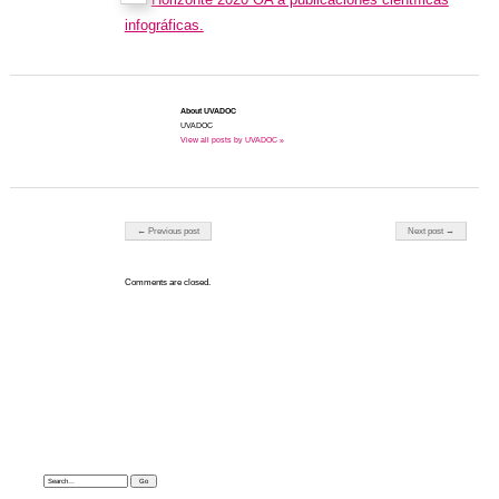
infográficas.
About UVADOC
UVADOC
View all posts by UVADOC »
Post navigation
← Previous post
Next post →
Comments are closed.
Search: