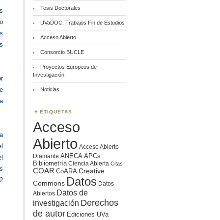
Tesis Doctorales
s
io
UVaDOC: Trabajos Fin de Estudios
es
Acceso Abierto
s
Consorcio BUCLE
Proyectos Europeos de
Investigación
r
e
Noticias
la
ETIQUETAS
Acceso
da
Abierto
l
Acceso Abierto
ANECA
APCs
Diamante
l
Bibliometría
Ciencia Abierta
Citas
és
COAR
Creative
CoARA
Datos
12
Commons
Datos
Datos de
Abiertos
Derechos
investigación
de autor
Ediciones UVa