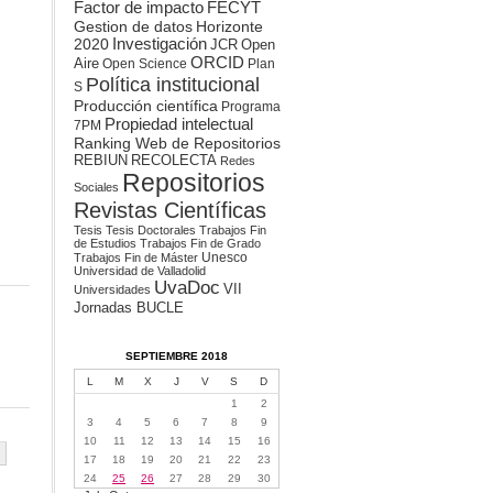
Factor de impacto
FECYT
Gestion de datos
Horizonte
2020
Investigación
JCR
Open
ORCID
Aire
Open Science
Plan
Política institucional
S
Producción científica
Programa
Propiedad intelectual
7PM
Ranking Web de Repositorios
REBIUN
RECOLECTA
Redes
Repositorios
Sociales
Revistas Científicas
Tesis
Tesis Doctorales
Trabajos Fin
de Estudios
Trabajos Fin de Grado
Unesco
Trabajos Fin de Máster
Universidad de Valladolid
UvaDoc
VII
Universidades
Jornadas BUCLE
SEPTIEMBRE 2018
L
M
X
J
V
S
D
1
2
3
4
5
6
7
8
9
10
11
12
13
14
15
16
17
18
19
20
21
22
23
24
25
26
27
28
29
30