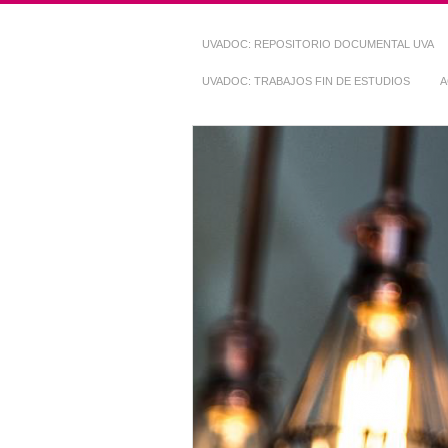
UVADOC: REPOSITORIO DOCUMENTAL UVA
UVADOC: TRABAJOS FIN DE ESTUDIOS
A
Repositorio Do
~ UVaDOC