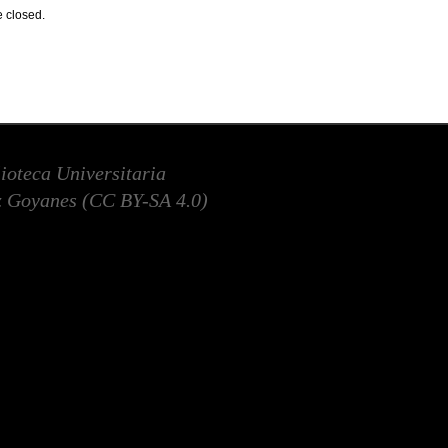
 closed.
lioteca Universitaria
 Goyanes (
CC BY-SA 4.0
)