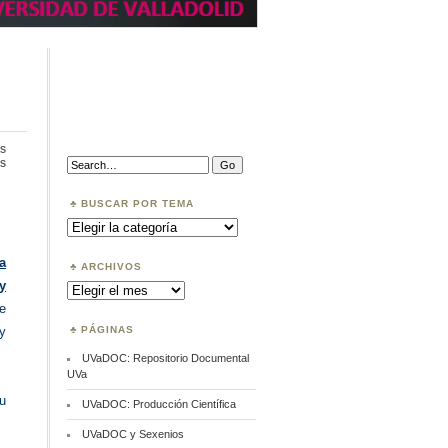
s
en
Search:
s
Acceso
Abierto
en
BUSCAR POR TEMA
la
Buscar
UVa
por
Tema
ca
ARCHIVOS
y
Archivos
e
PÁGINAS
y
UVaDOC: Repositorio Documental
UVa
su
UVaDOC: Producción Científica
UVaDOC y Sexenios