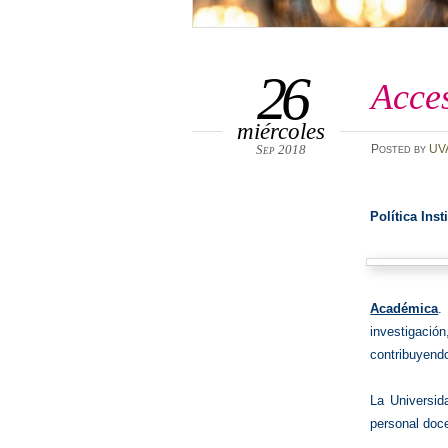
26
Acces
miércoles
Sep 2018
Posted
by
UV
Política Ins
Académica
.
investigaci
contribuyendo
La Universid
personal doce