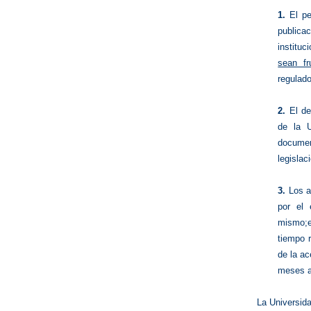
1.
El pe
publica
instituc
sean fr
regulado
2.
El de
de la U
documen
legislac
3.
Los ar
por el 
mismo;e
tiempo r
de la ac
meses a 
La Universida