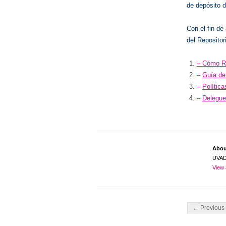
de depósito d
Con el fin de
del Repositor
– Cómo R
–
Guía de
–
Política
–
Delegue 
Abo
UVA
View 
Post navigati
← Previous 