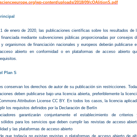
.scienceeurope.org/wp-content/uploads/2018/09/cOAlitionS.pdf
principal
1 de enero de 2020, las publicaciones científicas sobre los resultados de 
n financiada mediante subvenciones públicas proporcionadas por consejos d
n y organismos de financiación nacionales y europeos deberán publicarse e
 acceso abierto en conformidad o en plataformas de acceso abierto qu
equisitos.
el Plan S
es conservan los derechos de autor de su publicación sin restricciones. Tod
aciones deben publicarse bajo una licencia abierta, preferiblemente la licenc
Commons Attribution License CC BY. En todos los casos, la licencia aplicad
ir los requisitos definidos por la Declaración de Berlín
nciadores garantizarán conjuntamente el establecimiento de criterios 
s sólidos para los servicios que deben cumplir las revistas de acceso abier
lidad y las plataformas de acceso abierto
e que todavía no existan revistas o plataformas de acceso abierto de alt