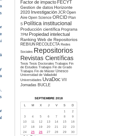
Factor de impacto
FECYT
a
Gestion de datos
Horizonte
2020
Investigación
JCR
Open
as
ORCID
Aire
Open Science
Plan
Política institucional
S
or
Producción científica
Programa
Propiedad intelectual
ce
7PM
Ranking Web de Repositorios
si
REBIUN
RECOLECTA
Redes
Repositorios
Sociales
rá
Revistas Científicas
Tesis
Tesis Doctorales
Trabajos Fin
de Estudios
Trabajos Fin de Grado
y
Unesco
Trabajos Fin de Máster
Universidad de Valladolid
la
UvaDoc
VII
Universidades
Jornadas BUCLE
s,
os
SEPTIEMBRE 2018
L
M
X
J
V
S
D
r
1
2
3
4
5
6
7
8
9
al
10
11
12
13
14
15
16
17
18
19
20
21
22
23
24
25
26
27
28
29
30