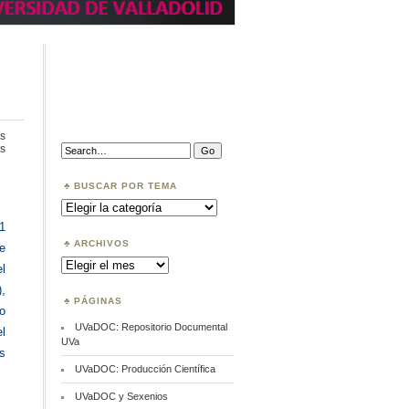
s
en
Search:
s
cOALition
S:
Acceso
BUSCAR POR TEMA
abierto
Buscar
por
Tema
1
ARCHIVOS
e
Archivos
el
,
PÁGINAS
so
UVaDOC: Repositorio Documental
el
UVa
s
UVaDOC: Producción Científica
UVaDOC y Sexenios