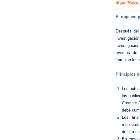
https://www
El objetivo 
Después del 
investigació
investigació
revistas de
cumplan los r
Principios d
Los autor
las public
Creative 
debe cumpl
Los fina
requisito
de alta ca
En caso d