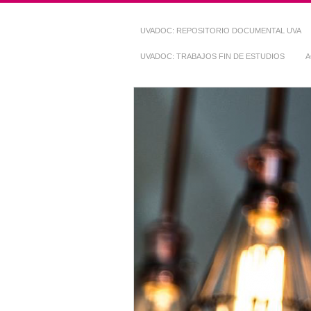
UVADOC: REPOSITORIO DOCUMENTAL UVA
UVADOC: TRABAJOS FIN DE ESTUDIOS
A
Repositorio Do
~ UVaDOC