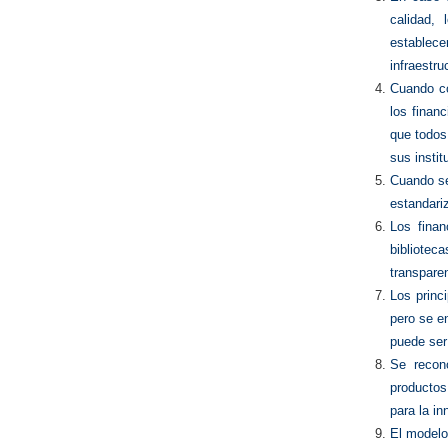
calidad, 
establece
infraestr
Cuando co
los finan
que todos 
sus insti
Cuando se
estandari
Los finan
bibliotec
transpare
Los princ
pero se e
puede ser
Se recono
productos
para la in
El modelo 