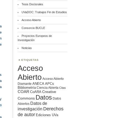
Tesis Doctorales
UVaDOC: Trabajos Fin de Estudios
Acceso Abierto
la
Consorcio BUCLE
e
Proyectos Europeos de
n
Investigación
e
Noticias
ETIQUETAS
Acceso
Abierto
as
Acceso Abierto
ia
ANECA
APCs
Diamante
a
Bibliometría
Ciencia Abierta
Citas
COAR
Creative
CoARA
Datos
Commons
Datos
y
Datos de
Abiertos
to
Derechos
investigación
de autor
Ediciones UVa
a