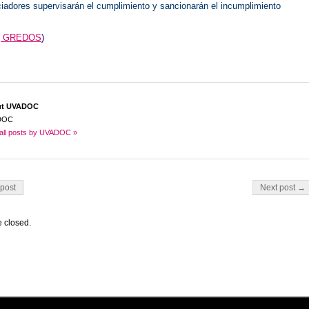
ciadores supervisarán el cumplimiento y sancionarán el incumplimiento
g GREDOS
)
ut UVADOC
DOC
all posts by UVADOC »
on
post
Next post →
 closed.