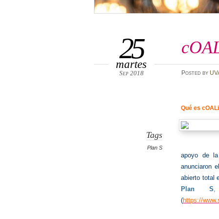
25
cOALi
martes
Sep 2018
Posted
by
UV
Qué es cOALi
Tags
Plan S
apoyo de la
anunciaron e
abierto total
Plan S
,
(
https://www.