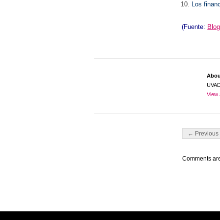
Los finan
(Fuente:
Blo
Abo
UVA
View 
Post navigati
← Previous 
Comments are