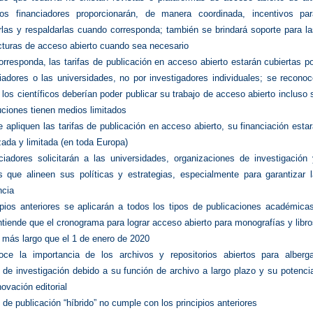
los financiadores proporcionarán, de manera coordinada, incentivos par
rlas y respaldarlas cuando corresponda; también se brindará soporte para l
ucturas de acceso abierto cuando sea necesario
rresponda, las tarifas de publicación en acceso abierto estarán cubiertas p
ciadores o las universidades, no por investigadores individuales; se recono
los científicos deberían poder publicar su trabajo de acceso abierto incluso 
tuciones tienen medios limitados
 apliquen las tarifas de publicación en acceso abierto, su financiación esta
zada y limitada (en toda Europa)
ciadores solicitarán a las universidades, organizaciones de investigación 
as que alineen sus políticas y estrategias, especialmente para garantizar 
ncia
ipios anteriores se aplicarán a todos los tipos de publicaciones académica
ntiende que el cronograma para lograr acceso abierto para monografías y libr
 más largo que el 1 de enero de 2020
ce la importancia de los archivos y repositorios abiertos para alberga
 de investigación debido a su función de archivo a largo plazo y su potenci
novación editorial
de publicación “híbrido” no cumple con los principios anteriores