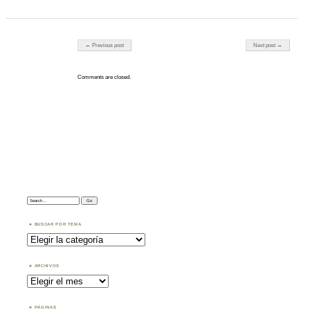
Post navigation
← Previous post
Next post →
Comments are closed.
Search:
BUSCAR POR TEMA
Buscar
por
Tema
ARCHIVOS
Archivos
PÁGINAS