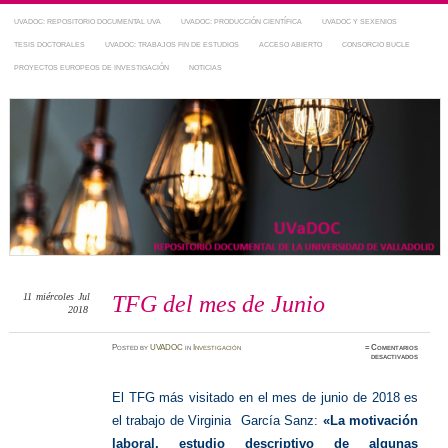
UVADOC: REPOSITORIO DOCUMENTAL UVA
UVADOC: PRODUCCIÓN CIENTÍFICA
UVADOC Y SEXENIOS
TESIS DOCTORALES
UVADOC: TRABAJOS FIN DE ESTUDIOS
ACCESO ABIERTO
CONSORCIO BUCLE
PROYECTOS EUROPEOS DE INVESTIGACIÓN
NOTICIAS
Repositorio Documental de la UVa
~ UVaDOC
11
miércoles
Jul
TFG del mes de Junio
2018
Posted
by
UVADOC
in
Investigación
≈
Comentarios
en
desactivados
TFG
del
mes
de
El TFG más visitado en el mes de junio de 2018 es
Junio
el trabajo de Virginia García Sanz:
«La motivación
laboral, estudio descriptivo de algunas