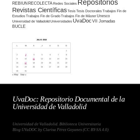
Repositorios
REBIUN
RECOLECTA
Redes Sociales
Revistas Científicas
Tesis
Tesis Doctorales
Trabajos Fin de
Unesco
Estudios
Trabajos Fin de Grado
Trabajos Fin de Máster
UvaDoc
VII Jornadas
Universidad de Valladolid
Universidades
BUCLE
JULIO 2018
L
M
X
J
V
S
D
1
2
3
4
5
6
7
8
9
10
11
12
13
14
15
16
17
18
19
20
21
22
23
24
25
26
27
28
29
30
31
« May
Sep »
UvaDoc: Repositorio Documental de la
Universidad de Valladolid
Universidad de Valladolid. Biblioteca Universitaria
Blog UVaDOC by Clarisa Pérez Goyanes (
CC BY-SA 4.0
)