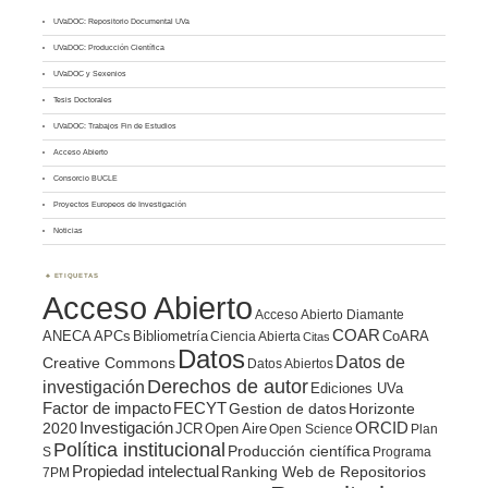
UVaDOC: Repositorio Documental UVa
UVaDOC: Producción Científica
UVaDOC y Sexenios
Tesis Doctorales
UVaDOC: Trabajos Fin de Estudios
Acceso Abierto
Consorcio BUCLE
Proyectos Europeos de Investigación
Noticias
ETIQUETAS
Acceso Abierto
Acceso Abierto Diamante
COAR
ANECA
APCs
Bibliometría
CoARA
Ciencia Abierta
Citas
Datos
Datos de
Creative Commons
Datos Abiertos
Derechos de autor
investigación
Ediciones UVa
Factor de impacto
FECYT
Gestion de datos
Horizonte
ORCID
2020
Investigación
JCR
Open Aire
Open Science
Plan
Política institucional
Producción científica
S
Programa
Propiedad intelectual
Ranking Web de Repositorios
7PM