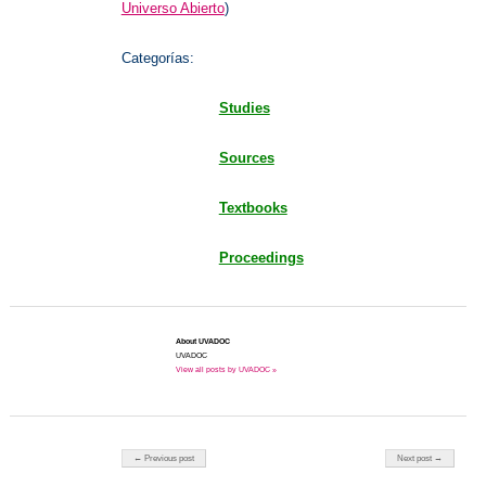
Universo Abierto
)
Categorías:
Studies
Sources
Textbooks
Proceedings
About UVADOC
UVADOC
View all posts by UVADOC »
Post navigation
← Previous post
Next post →