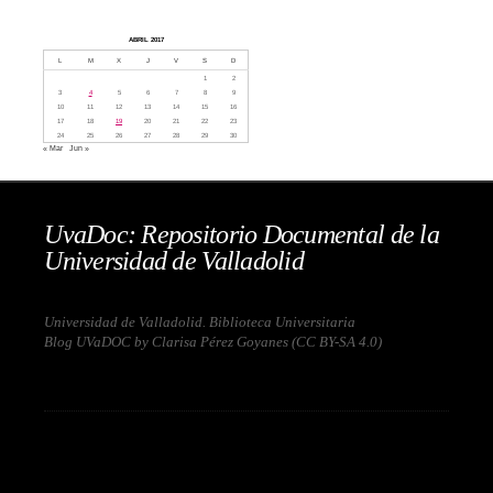
ABRIL 2017
L
M
X
J
V
S
D
1
2
3
4
5
6
7
8
9
10
11
12
13
14
15
16
17
18
19
20
21
22
23
24
25
26
27
28
29
30
« Mar
Jun »
UvaDoc: Repositorio Documental de la
Universidad de Valladolid
Universidad de Valladolid. Biblioteca Universitaria
Blog UVaDOC by Clarisa Pérez Goyanes (
CC BY-SA 4.0
)