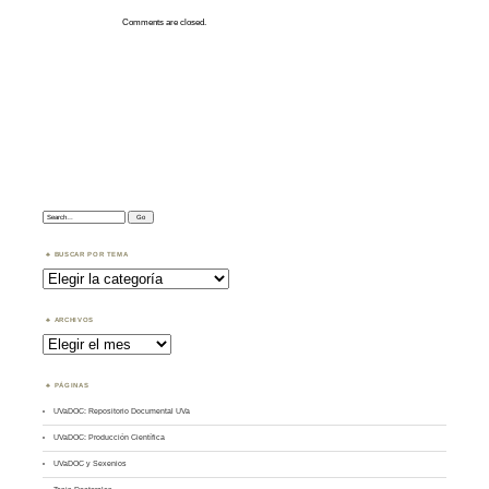
Comments are closed.
Search:
BUSCAR POR TEMA
Buscar
por
Tema
ARCHIVOS
Archivos
PÁGINAS
UVaDOC: Repositorio Documental UVa
UVaDOC: Producción Científica
UVaDOC y Sexenios