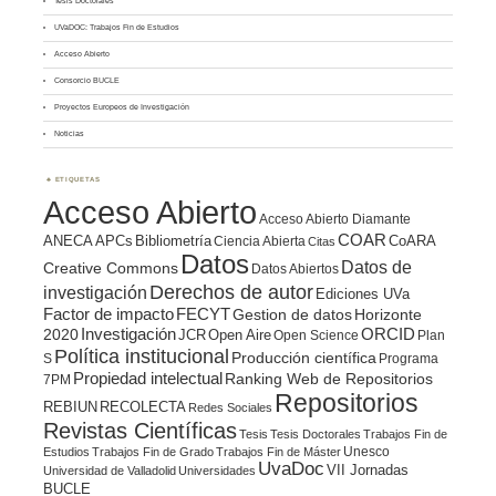
Tesis Doctorales
UVaDOC: Trabajos Fin de Estudios
Acceso Abierto
Consorcio BUCLE
Proyectos Europeos de Investigación
Noticias
ETIQUETAS
Acceso Abierto
Acceso Abierto Diamante
COAR
ANECA
APCs
Bibliometría
CoARA
Ciencia Abierta
Citas
Datos
Datos de
Creative Commons
Datos Abiertos
Derechos de autor
investigación
Ediciones UVa
Factor de impacto
FECYT
Gestion de datos
Horizonte
ORCID
2020
Investigación
JCR
Open Aire
Open Science
Plan
Política institucional
Producción científica
S
Programa
Propiedad intelectual
Ranking Web de Repositorios
7PM
Repositorios
REBIUN
RECOLECTA
Redes Sociales
Revistas Científicas
Tesis
Tesis Doctorales
Trabajos Fin de
Unesco
Estudios
Trabajos Fin de Grado
Trabajos Fin de Máster
UvaDoc
VII Jornadas
Universidad de Valladolid
Universidades
BUCLE