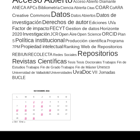
Acceso Abierto Diamante
COAR
ANECA
APCs
Bibliometría
CoARA
Ciencia Abierta
Citas
Datos
Datos de
Creative Commons
Datos Abiertos
Derechos de autor
investigación
Ediciones UVa
Factor de impacto
FECYT
Gestion de datos
Horizonte
ORCID
2020
Investigación
JCR
Open Aire
Open Science
Plan
Política institucional
Producción científica
S
Programa
Propiedad intelectual
Ranking Web de Repositorios
7PM
Repositorios
REBIUN
RECOLECTA
Redes Sociales
Revistas Científicas
Tesis
Tesis Doctorales
Trabajos Fin de
Unesco
Estudios
Trabajos Fin de Grado
Trabajos Fin de Máster
UvaDoc
VII Jornadas
Universidad de Valladolid
Universidades
BUCLE
NOVIEMBRE 2016
L
M
X
J
V
S
D
1
2
3
4
5
6
7
8
9
10
11
12
13
14
15
16
17
18
19
20
21
22
23
24
25
26
27
28
29
30
« Oct
Ene »