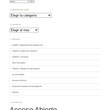
Search:
BUSCAR POR TEMA
Buscar
por
Tema
ARCHIVOS
Archivos
PÁGINAS
UVaDOC: Repositorio Documental UVa
UVaDOC: Producción Científica
UVaDOC y Sexenios
Tesis Doctorales
UVaDOC: Trabajos Fin de Estudios
Acceso Abierto
Consorcio BUCLE
Proyectos Europeos de Investigación
Noticias
ETIQUETAS
Acceso Abierto