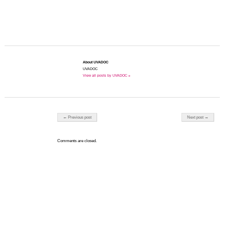
About UVADOC
UVADOC
View all posts by UVADOC »
Post navigation
← Previous post
Next post →
Comments are closed.