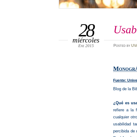
28
Usabi
miércoles
Ene 2015
Posted
by
UV
Monográf
Fuente: Unive
Blog de la Bi
¿Qué es us
refiere a la
cualquier otr
usabilidad t
percibida de 