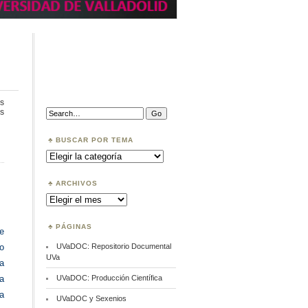
s
en
Search:
s
Usabilidad
en
Bibliotecas
BUSCAR POR TEMA
Buscar
por
Tema
ARCHIVOS
Archivos
PÁGINAS
se
UVaDOC: Repositorio Documental
 o
UVa
La
UVaDOC: Producción Científica
ia
la
UVaDOC y Sexenios