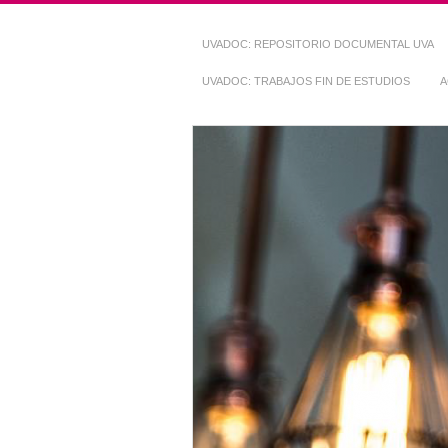
UVADOC: REPOSITORIO DOCUMENTAL UVA
UVADOC: TRABAJOS FIN DE ESTUDIOS
A
Repositorio Do
~ UVaDOC