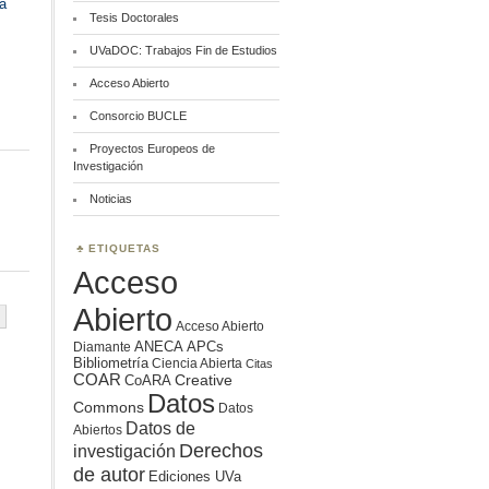
ca
Tesis Doctorales
UVaDOC: Trabajos Fin de Estudios
Acceso Abierto
Consorcio BUCLE
Proyectos Europeos de
Investigación
Noticias
ETIQUETAS
Acceso
Abierto
Acceso Abierto
ANECA
APCs
Diamante
Bibliometría
Ciencia Abierta
Citas
COAR
Creative
CoARA
Datos
Commons
Datos
Datos de
Abiertos
Derechos
investigación
de autor
Ediciones UVa