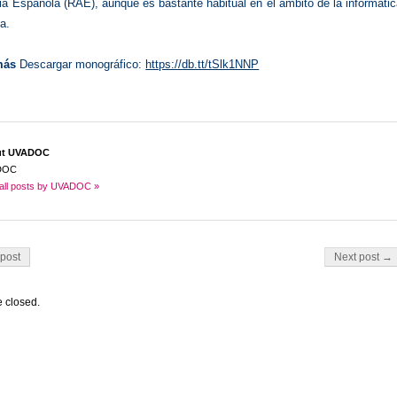
a Española (RAE), aunque es bastante habitual en el ámbito de la informáti
ía.
 más
Descargar monográfico:
https://db.tt/tSlk1NNP
ut UVADOC
DOC
all posts by UVADOC »
on
post
Next post →
 closed.