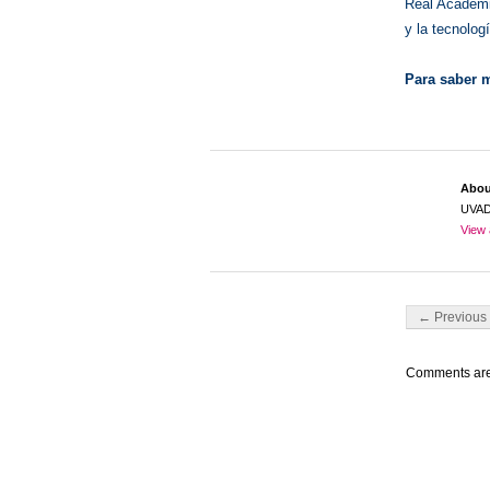
Real Academi
y la tecnolog
Para saber
Abo
UVA
View 
Post navigati
← Previous 
Comments are