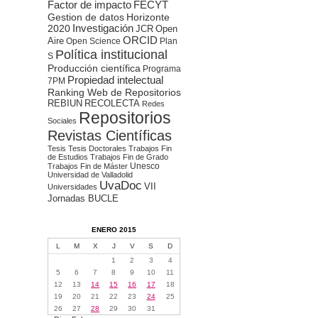
Factor de impacto
FECYT
Gestion de datos
Horizonte
2020
Investigación
JCR
Open
ORCID
Aire
Open Science
Plan
Política institucional
S
Producción científica
Programa
Propiedad intelectual
7PM
Ranking Web de Repositorios
REBIUN
RECOLECTA
Redes
Repositorios
Sociales
Revistas Científicas
Tesis
Tesis Doctorales
Trabajos Fin
de Estudios
Trabajos Fin de Grado
Unesco
Trabajos Fin de Máster
Universidad de Valladolid
UvaDoc
VII
Universidades
Jornadas BUCLE
ENERO 2015
L
M
X
J
V
S
D
1
2
3
4
5
6
7
8
9
10
11
12
13
14
15
16
17
18
19
20
21
22
23
24
25
26
27
28
29
30
31