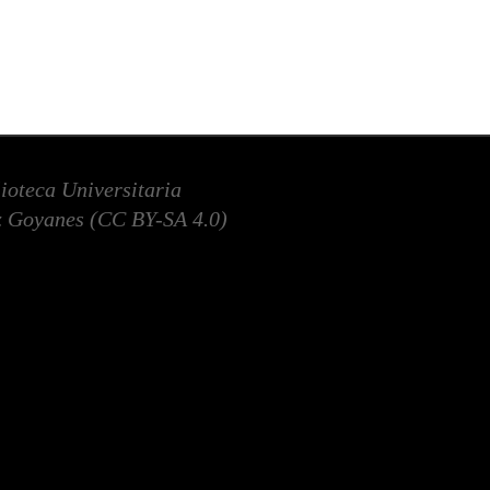
lioteca Universitaria
 Goyanes (
CC BY-SA 4.0
)