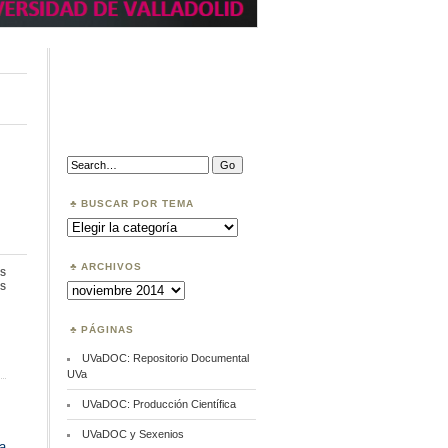
Search:
BUSCAR POR TEMA
Buscar
por
Tema
ARCHIVOS
s
en
s
Archivos
Revistas
científicas
y
PÁGINAS
Recursos
Abierto
UVaDOC: Repositorio Documental
UVa
UVaDOC: Producción Científica
UVaDOC y Sexenios
a