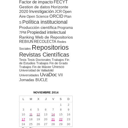
Factor de impacto
FECYT
Gestion de datos
Horizonte
2020
Investigación
JCR
Open
ORCID
Aire
Open Science
Plan
Política institucional
S
Producción científica
Programa
Propiedad intelectual
7PM
Ranking Web de Repositorios
REBIUN
RECOLECTA
Redes
Repositorios
Sociales
Revistas Científicas
Tesis
Tesis Doctorales
Trabajos Fin
de Estudios
Trabajos Fin de Grado
Unesco
Trabajos Fin de Máster
Universidad de Valladolid
UvaDoc
VII
Universidades
Jornadas BUCLE
NOVIEMBRE 2014
L
M
X
J
V
S
D
1
2
3
4
5
6
7
8
9
10
11
12
13
14
15
16
17
18
19
20
21
22
23
24
25
26
27
28
29
30