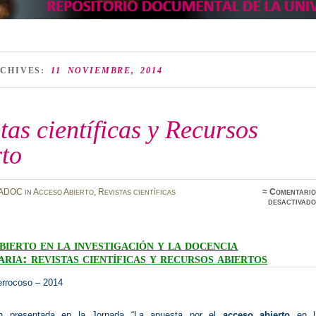
RCHIVES:
11 NOVIEMBRE, 2014
tas científicas y Recursos
rto
ADOC
in
Acceso Abierto
,
Revistas científicas
≈
Comentario
desactivado
bierto en la investigación y la docencia
aria: revistas científicas y recursos abiertos
errocoso – 2014
n presentada en la Jornada “La apuesta por el
acceso abierto
en l