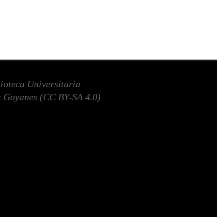
lioteca Universitaria
 Goyanes (
CC BY-SA 4.0
)