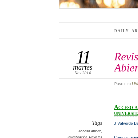
DAILY A
11
Revis
Abie
martes
Nov 2014
Posted
by
UV
Acceso a
universit
Tags
J Valverde B
Acceso Abierto
,
Investigación
,
Revistas
Comunicació