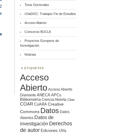
Tesis Doctorales
2
de
UVaDOC: Trabajos Fin de Estudios
Acceso Abierto
Consorcio BUCLE
a
Proyectos Europeos de
Investigación
Noticias
ETIQUETAS
Acceso
Abierto
Acceso Abierto
ANECA
APCs
Diamante
Bibliometría
Ciencia Abierta
Citas
COAR
Creative
CoARA
Datos
Commons
Datos
Datos de
Abiertos
Derechos
investigación
de autor
Ediciones UVa