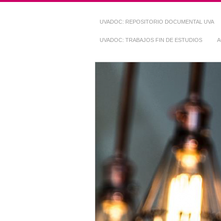
UVADOC: REPOSITORIO DOCUMENTAL UVA
UVADOC: TRABAJOS FIN DE ESTUDIOS
A
Repositorio Do
~ UVaDOC