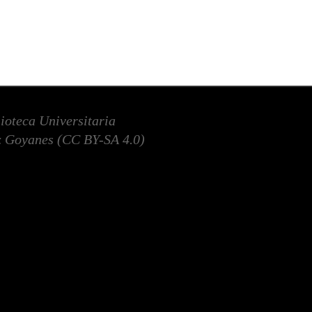
lioteca Universitaria
 Goyanes (
CC BY-SA 4.0
)