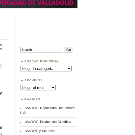
s
en
Search:
s
Banco
Mundial
en
BUSCAR POR TEMA
COAR
Buscar
por
Tema
ARCHIVOS
Archivos
y
PÁGINAS
UVaDOC: Repositorio Documental
UVa
UVaDOC: Producción Científica
l
UVaDOC y Sexenios
)