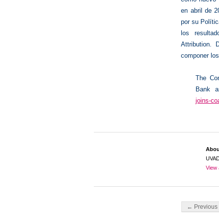
en abril de 
por su Políti
los resulta
Attribution.
componer los 
The Con
Bank 
joins-co
Abo
UVA
View 
Post navigati
← Previous 