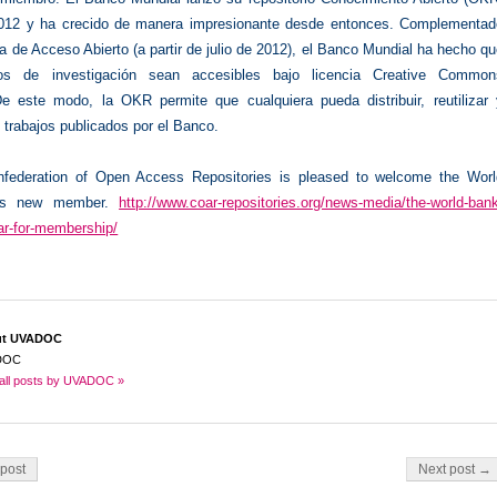
2012 y ha crecido de manera impresionante desde entonces. Complementad
ca de Acceso Abierto (a partir de julio de 2012), el Banco Mundial ha hecho q
dos de investigación sean accesibles bajo licencia Creative Common
 De este modo, la OKR permite que cualquiera pueda distribuir, reutilizar 
trabajos publicados por el Banco.
federation of Open Access Repositories is pleased to welcome the Worl
as new member.
http://www.coar-repositories.org/news-media/the-world-ban
ar-for-membership/
ut UVADOC
DOC
all posts by UVADOC »
on
post
Next post →