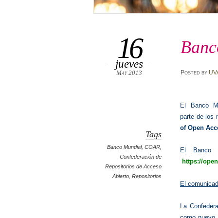
16
Banc
jueves
May 2013
Posted
by
UV
El Banco Mu
parte de los
of Open Acc
Tags
Banco Mundial
,
COAR
,
El Banco M
Confederación de
https://ope
Repositorios de Acceso
Abierto
,
Repositorios
El comunica
La Confedera
como nuevo m