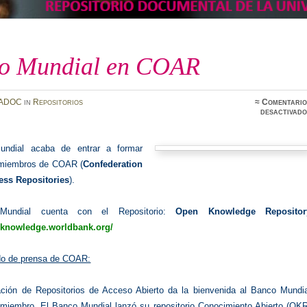
o Mundial en COAR
ADOC
in
Repositorios
≈
Comentario
desactivado
ndial acaba de entrar a formar
 miembros de COAR (
Confederation
ess Repositories
).
undial cuenta con el Repositorio:
Open Knowledge Repositor
nknowledge.worldbank.org/
do de prensa de COAR:
ción de Repositorios de Acceso Abierto da la bienvenida al Banco Mundia
iembro. El Banco Mundial lanzó su repositorio Conocimiento Abierto (OKR