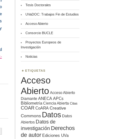
Tesis Doctorales
o
ue
UVaDOC: Trabajos Fin de Estudios
s
Acceso Abierto
y
Consorcio BUCLE
Proyectos Europeos de
Investigación
d
k-
Noticias
ETIQUETAS
Acceso
Abierto
Acceso Abierto
ANECA
APCs
Diamante
Bibliometría
Ciencia Abierta
Citas
COAR
Creative
CoARA
Datos
Commons
Datos
Datos de
Abiertos
Derechos
investigación
de autor
Ediciones UVa