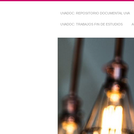
UVADOC: REPOSITORIO DOCUMENTAL UVA
UVADOC: TRABAJOS FIN DE ESTUDIOS
A
Repositorio Do
~ UVaDOC