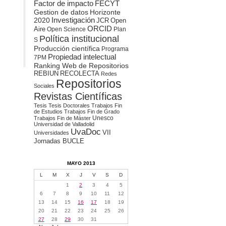
Factor de impacto
FECYT
Gestion de datos
Horizonte
2020
Investigación
JCR
Open
ORCID
Aire
Open Science
Plan
Política institucional
S
Producción científica
Programa
Propiedad intelectual
7PM
Ranking Web de Repositorios
REBIUN
RECOLECTA
Redes
Repositorios
Sociales
Revistas Científicas
Tesis
Tesis Doctorales
Trabajos Fin
de Estudios
Trabajos Fin de Grado
Unesco
Trabajos Fin de Máster
Universidad de Valladolid
UvaDoc
VII
Universidades
Jornadas BUCLE
MAYO 2013
L
M
X
J
V
S
D
1
2
3
4
5
6
7
8
9
10
11
12
13
14
15
16
17
18
19
20
21
22
23
24
25
26
27
28
29
30
31