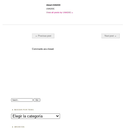
About UVADOC
UVADOC
View all posts by UVADOC »
Post navigation
← Previous post
Next post →
Comments are closed.
Search:
BUSCAR POR TEMA
Buscar
por
Tema
ARCHIVOS