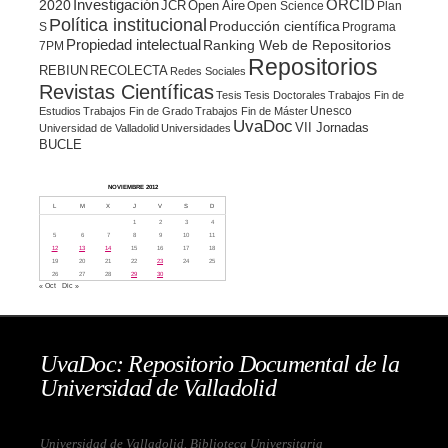
ORCID
2020
Investigación
JCR
Open Aire
Open Science
Plan
Política institucional
Producción científica
S
Programa
Propiedad intelectual
Ranking Web de Repositorios
7PM
Repositorios
REBIUN
RECOLECTA
Redes Sociales
Revistas Científicas
Tesis
Tesis Doctorales
Trabajos Fin de
Unesco
Estudios
Trabajos Fin de Grado
Trabajos Fin de Máster
UvaDoc
VII Jornadas
Universidad de Valladolid
Universidades
BUCLE
NOVIEMBRE 2012
L
M
X
J
V
S
D
1
2
3
4
5
6
7
8
9
10
11
12
13
14
15
16
17
18
19
20
21
22
23
24
25
26
27
28
29
30
« Oct
Dic »
UvaDoc: Repositorio Documental de la
Universidad de Valladolid
Universidad de Valladolid. Biblioteca Universitaria