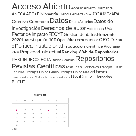
Acceso Abierto
Acceso Abierto Diamante
COAR
ANECA
APCs
Bibliometría
CoARA
Ciencia Abierta
Citas
Datos
Datos de
Creative Commons
Datos Abiertos
Derechos de autor
investigación
Ediciones UVa
Factor de impacto
FECYT
Gestion de datos
Horizonte
ORCID
2020
Investigación
JCR
Open Aire
Open Science
Plan
Política institucional
Producción científica
S
Programa
Propiedad intelectual
Ranking Web de Repositorios
7PM
Repositorios
REBIUN
RECOLECTA
Redes Sociales
Revistas Científicas
Tesis
Tesis Doctorales
Trabajos Fin de
Unesco
Estudios
Trabajos Fin de Grado
Trabajos Fin de Máster
UvaDoc
VII Jornadas
Universidad de Valladolid
Universidades
BUCLE
AGOSTO 2026
L
M
X
J
V
S
D
1
2
3
4
5
6
7
8
9
10
11
12
13
14
15
16
17
18
19
20
21
22
23
24
25
26
27
28
29
30
31
« Jul