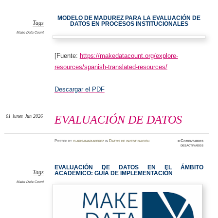
DE
DATOS
MODELO DE MADUREZ PARA LA EVALUACIÓN DE
Tags
DATOS EN PROCESOS INSTITUCIONALES
Make Data Count
[Fuente:
https://makedatacount.org/explore-
resources/spanish-translated-resources/
Descargar el PDF
01
lunes
Jun 2026
EVALUACIÓN DE DATOS
Posted
by
clarisamariaperez
in
Datos de investigación
≈
Comentarios
en
desactivados
EVALU
DE
DATOS
EVALUACIÓN DE DATOS EN EL ÁMBITO
Tags
ACADÉMICO: GUÍA DE IMPLEMENTACIÓN
Make Data Count