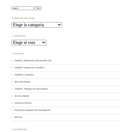
Search:
BUSCAR POR TEMA
Buscar
por
Tema
ARCHIVOS
Archivos
PÁGINAS
UVaDOC: Repositorio Documental UVa
UVaDOC: Producción Científica
UVaDOC y Sexenios
Tesis Doctorales
UVaDOC: Trabajos Fin de Estudios
Acceso Abierto
Consorcio BUCLE
Proyectos Europeos de Investigación
Noticias
ETIQUETAS