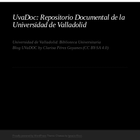
UvaDoc: Repositorio Documental de la
Universidad de Valladolid
Universidad de Valladolid. Biblioteca Universitaria
Blog UVaDOC by Clarisa Pérez Goyanes (
CC BY-SA 4.0
)
Proudly powered by WordPress
Theme: Chateau by
Ignacio Ricci
.